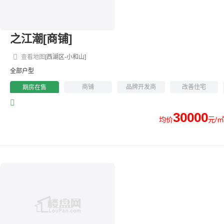
之江潮[商铺]
查看地图
[西湖区-小和山]
全部户型
商铺
品牌开发商
改善住宅
期房在售
经济住宅
地铁沿线
30000
均价
元/㎡