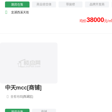
商业综合体
带装修
品牌开发商
期房在售
龙湖西溪天街
loft
小户型
地铁沿线
38000
均价
元/㎡
中天mcc[商铺]
查看地图
[西湖区]
商铺