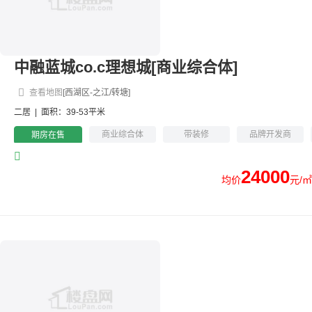
中融蓝城co.c理想城[商业综合体]
查看地图
[西湖区-之江/转塘]
二居
|
面积：39-53平米
商业综合体
带装修
品牌开发商
期房在售
24000
均价
元/㎡