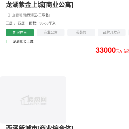
龙湖紫金上城[商业公寓]
查看地图
[西湖区-三墩北]
三居
，
四居
|
面积：38-68平米
商业公寓
带装修
品牌开发商
期房在售
公寓
地铁沿线
龙湖紫金上城
33000
元/㎡起
西溪新城市[商业综合体]