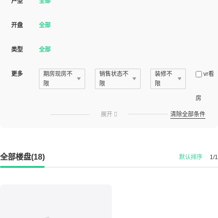
户型
全部
开盘
全部
类型
全部
更多
期房现房不
销售状态不
装修不
vr看
限
限
限
房
展开

清除全部条件
全部楼盘(18)
默认排序
1/1