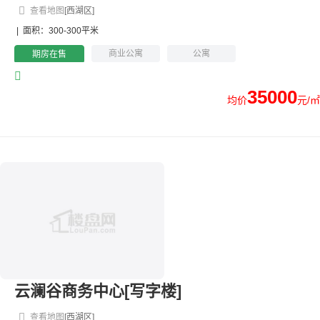
查看地图
[西湖区]
|
面积：300-300平米
商业公寓
公寓
期房在售
35000
均价
元/㎡
云澜谷商务中心[写字楼]
查看地图
[西湖区]