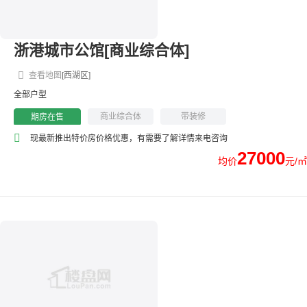
浙港城市公馆[商业综合体]
查看地图
[西湖区]
全部户型
商业综合体
带装修
期房在售
现最新推出特价房价格优惠，有需要了解详情来电咨询
27000
均价
元/㎡