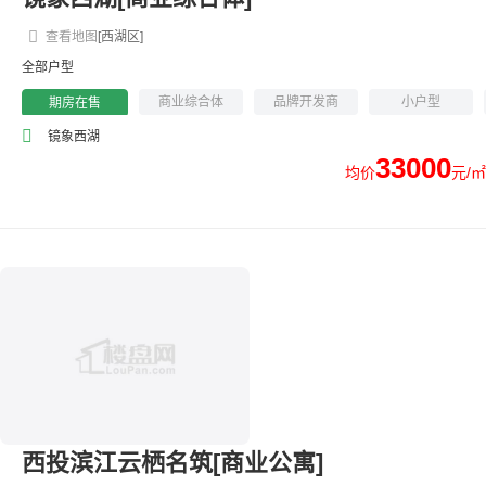
查看地图
[西湖区]
全部户型
商业综合体
品牌开发商
小户型
期房在售
镜象西湖
33000
均价
元/㎡
西投滨江云栖名筑[商业公寓]