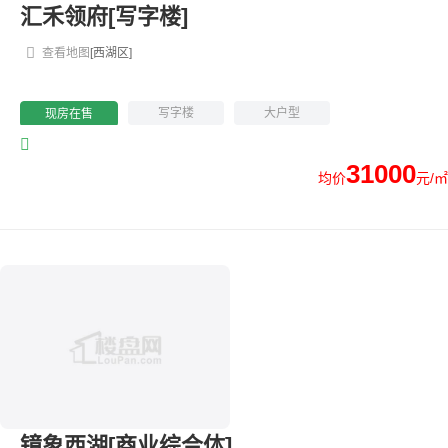
汇禾领府[写字楼]
查看地图
[西湖区]
写字楼
大户型
现房在售
31000
均价
元/㎡
镜象西湖[商业综合体]