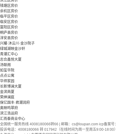
滨江区房价
钱塘区房价
余杭区房价
临平区房价
临安区房价
富阳区房价
桐庐县房价
淳安县房价
兴耀·沐云川·金沙院子
绿城湖映金沙轩
青潮汇中心
志合鑫悦大厦
汤联阁
如玺华院
点点公寓
华师家园
长新博澜大厦
金滨商厦
荣绅澜庭
保亿国丰·君潮润府
奥映鸣翠府
滨江浩运府
汇而泰商业中心
全国统一服务热线 4008180066转66 | 邮箱：
cs@loupan.com
icp备案号：
投诉电话：4008180066 转 017942（在线时间为周一至周五9:00-18:00）