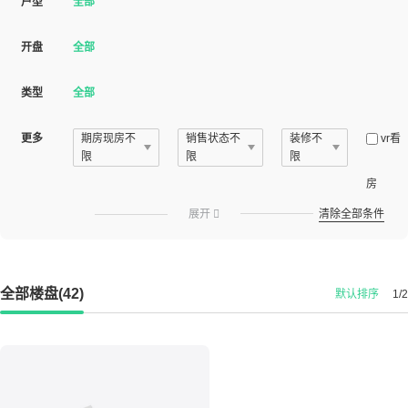
户型
全部
开盘
全部
类型
全部
更多
期房现房不
销售状态不
装修不
vr看
限
限
限
房
展开

清除全部条件
全部楼盘(42)
默认排序
1/2