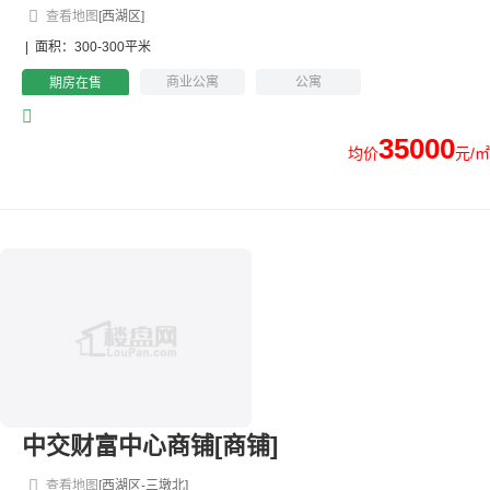
查看地图
[西湖区]
|
面积：300-300平米
商业公寓
公寓
期房在售
35000
均价
元/㎡
中交财富中心商铺[商铺]
查看地图
[西湖区-三墩北]