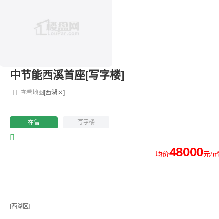
中节能西溪首座[写字楼]
查看地图
[西湖区]
写字楼
在售
48000
均价
元/㎡
[西湖区]