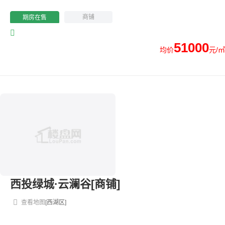
商铺
期房在售
51000
均价
元/㎡
西投绿城·云澜谷[商铺]
查看地图
[西湖区]