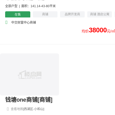
全部户型
|
面积：141.14-43-80平米
商铺
品牌开发商
商铺 酒店公寓
在售
小户型
酒店式公寓，
地铁沿线
中交财富中心商铺
商铺
38000
均价
元/㎡
钱塘one商铺[商铺]
查看地图
[西湖区-小和山]