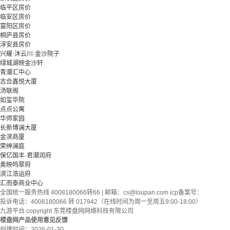
临平区房价
临安区房价
富阳区房价
桐庐县房价
淳安县房价
兴耀·沐云川·金沙院子
绿城湖映金沙轩
青潮汇中心
志合鑫悦大厦
汤联阁
如玺华院
点点公寓
华师家园
长新博澜大厦
金滨商厦
荣绅澜庭
保亿国丰·君潮润府
奥映鸣翠府
滨江浩运府
汇而泰商业中心
全国统一服务热线 4008180066转66 | 邮箱：
cs@loupan.com
icp备案号：
投诉电话：4008180066 转 017942（在线时间为周一至周五9:00-18:00）
九游平台 copyright 东莞楼盘网网络科技有限公司
楼盘网产品使用意见反馈
创建时间：
2026-01-30