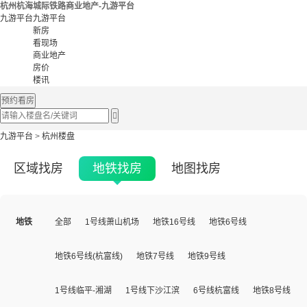
杭州杭海城际铁路商业地产-九游平台
九游平台
九游平台
新房
看现场
商业地产
房价
楼讯
预约看房

九游平台
>
杭州楼盘
区域找房
地铁找房
地图找房
地铁
全部
1号线萧山机场
地铁16号线
地铁6号线
地铁6号线(杭富线)
地铁7号线
地铁9号线
1号线临平-湘湖
1号线下沙江滨
6号线杭富线
地铁8号线