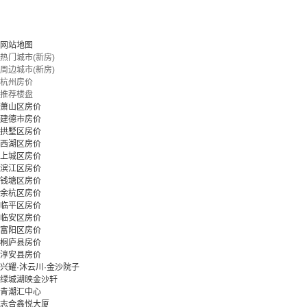
网站地图
热门城市(新房)
周边城市(新房)
杭州房价
推荐楼盘
萧山区房价
建德市房价
拱墅区房价
西湖区房价
上城区房价
滨江区房价
钱塘区房价
余杭区房价
临平区房价
临安区房价
富阳区房价
桐庐县房价
淳安县房价
兴耀·沐云川·金沙院子
绿城湖映金沙轩
青潮汇中心
志合鑫悦大厦