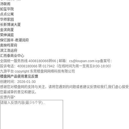
汤联阁
如玺华院
点点公寓
华师家园
长新博澜大厦
金滨商厦
荣绅澜庭
保亿国丰·君潮润府
奥映鸣翠府
滨江浩运府
汇而泰商业中心
全国统一服务热线 4008180066转66 | 邮箱：
cs@loupan.com
icp备案号：
投诉电话：4008180066 转 017942（在线时间为周一至周五9:00-18:00）
九游平台 copyright 东莞楼盘网网络科技有限公司
楼盘网产品使用意见反馈
创建时间：
2026-01-30
感谢您对楼盘网的支持与关注，请将您遇到的问题或者建议反馈给我们,我们虚心接受
您最诚挚的意见和建议。
反馈内容
*