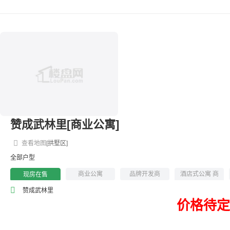
赞成武林里[商业公寓]
查看地图
[拱墅区]
全部户型
商业公寓
品牌开发商
酒店式公寓 商
现房在售
铺
赞成武林里
价格待定