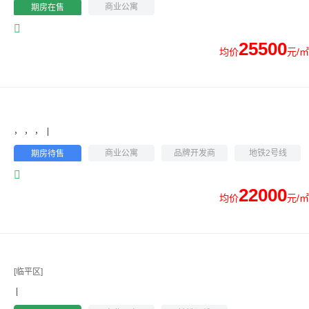
商业公寓
期房在售
25500
均价
元/㎡
， ， ，
|
商业公寓
品牌开发商
地铁2号线
期房待售
22000
均价
元/㎡
[临平区]
|