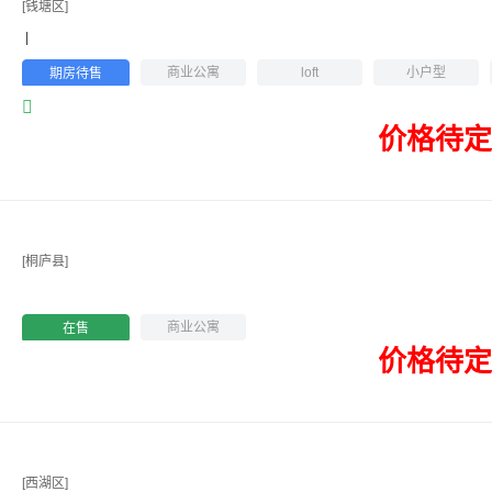
[钱塘区]
|
商业公寓
loft
小户型
期房待售
价格待定
[桐庐县]
商业公寓
在售
价格待定
[西湖区]