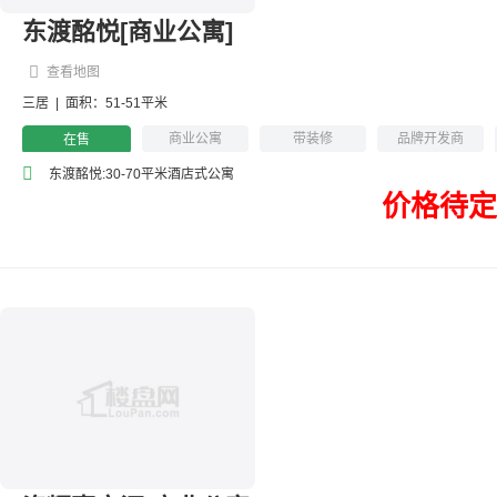
东渡酩悦[商业公寓]
查看地图
三居
|
面积：51-51平米
商业公寓
带装修
品牌开发商
在售
东渡酩悦:30-70平米酒店式公寓
loft
商铺 酒店公寓
装修
公寓
价格待定