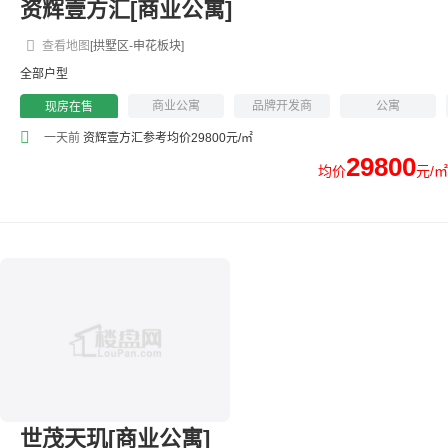
资辉壹方汇[商业公寓]
查看地图
[拱墅区-申花板块]
全部户型
商业公寓
品牌开发商
公寓
现房在售
一天前
资辉壹方汇参考均价29800元/㎡
29800
均价
元/㎡
世茂天玑[商业公寓]