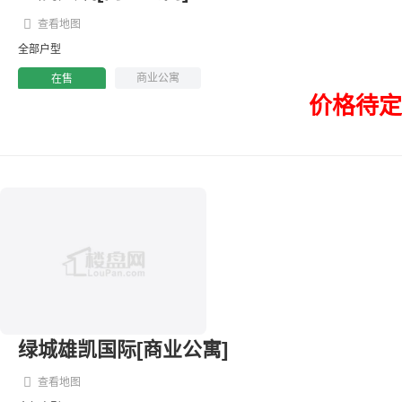
查看地图
全部户型
商业公寓
在售
价格待定
绿城雄凯国际[商业公寓]
查看地图