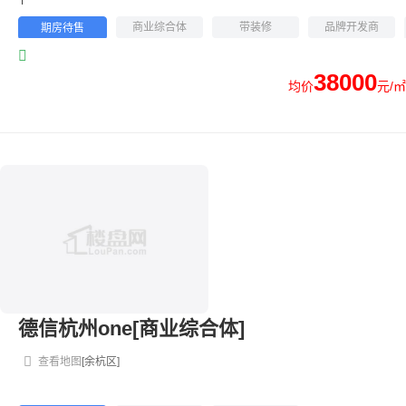
商业综合体
带装修
品牌开发商
期房待售
loft
小户型
地铁沿线
38000
均价
元/㎡
德信杭州one[商业综合体]
查看地图
[余杭区]