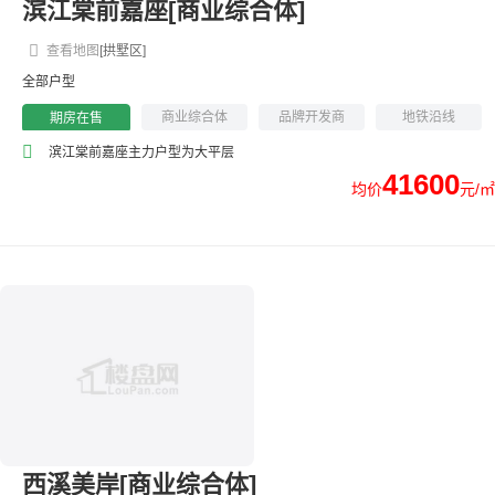
滨江棠前嘉座[商业综合体]
查看地图
[拱墅区]
全部户型
商业综合体
品牌开发商
地铁沿线
期房在售
滨江棠前嘉座主力户型为大平层
41600
均价
元/㎡
西溪美岸[商业综合体]