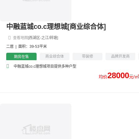
中融蓝城co.c理想城[商业综合体]
查看地图
[西湖区-之江/转塘]
二居
|
面积：39-53平米
商业综合体
带装修
品牌开发商
期房在售
中融蓝城co.c理想城项目提供多种户型
28000
均价
元/㎡