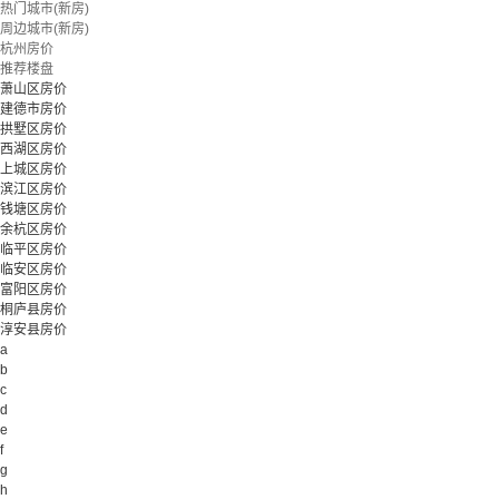
热门城市(新房)
周边城市(新房)
杭州房价
推荐楼盘
萧山区房价
建德市房价
拱墅区房价
西湖区房价
上城区房价
滨江区房价
钱塘区房价
余杭区房价
临平区房价
临安区房价
富阳区房价
桐庐县房价
淳安县房价
a
b
c
d
e
f
g
h