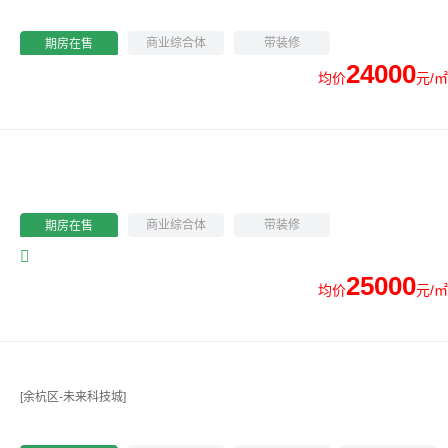
商业综合体
带装修
期房在售
24000
均价
元/㎡
商业综合体
带装修
期房在售
25000
均价
元/㎡
[余杭区-未来科技城]