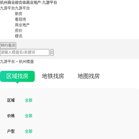
杭州商业综合体商业地产-九游平台
九游平台
九游平台
新房
看现场
商业地产
房价
楼讯
预约看房

九游平台
>
杭州楼盘
区域找房
地铁找房
地图找房
区域
全部
价格
全部
户型
全部