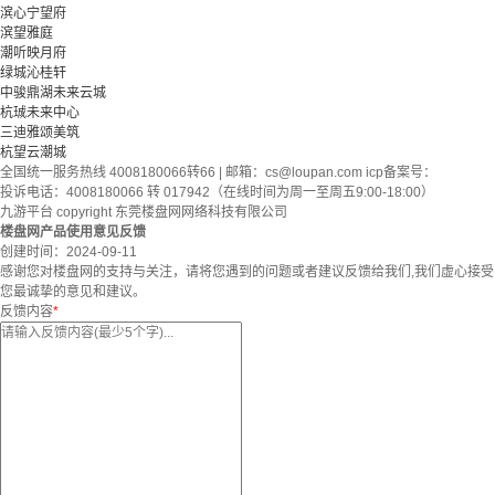
滨心宁望府
滨望雅庭
潮听映月府
绿城沁桂轩
中骏鼎湖未来云城
杭珹未来中心
三迪雅颂美筑
杭望云潮城
全国统一服务热线 4008180066转66 | 邮箱：
cs@loupan.com
icp备案号：
投诉电话：4008180066 转 017942（在线时间为周一至周五9:00-18:00）
九游平台 copyright 东莞楼盘网网络科技有限公司
楼盘网产品使用意见反馈
创建时间：
2024-09-11
感谢您对楼盘网的支持与关注，请将您遇到的问题或者建议反馈给我们,我们虚心接受
您最诚挚的意见和建议。
反馈内容
*