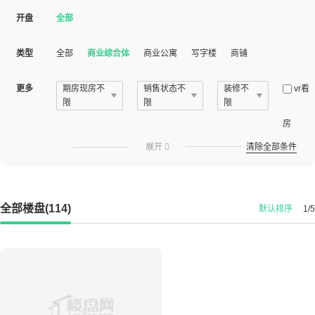
开盘
全部
类型
全部
商业综合体
商业公寓
写字楼
商铺
更多
期房现房不
销售状态不
装修不
vr看
限
限
限
房
展开

清除全部条件
全部楼盘(114)
默认排序
1/5