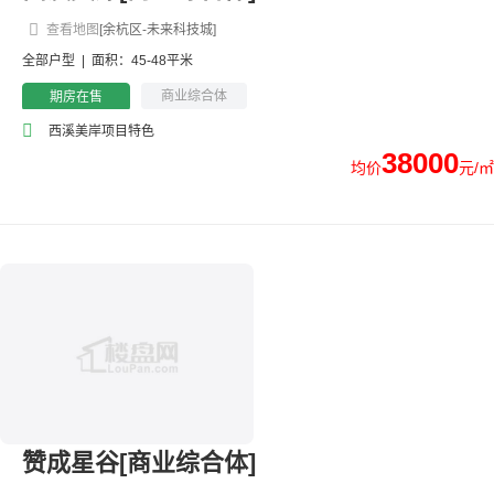
查看地图
[余杭区-未来科技城]
全部户型
|
面积：45-48平米
商业综合体
期房在售
西溪美岸项目特色
38000
均价
元/㎡
赞成星谷[商业综合体]