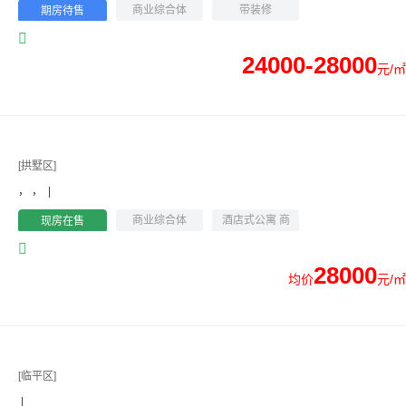
商业综合体
带装修
期房待售
24000-28000
元/㎡
[拱墅区]
， ，
|
商业综合体
酒店式公寓 商
现房在售
铺
28000
均价
元/㎡
[临平区]
|