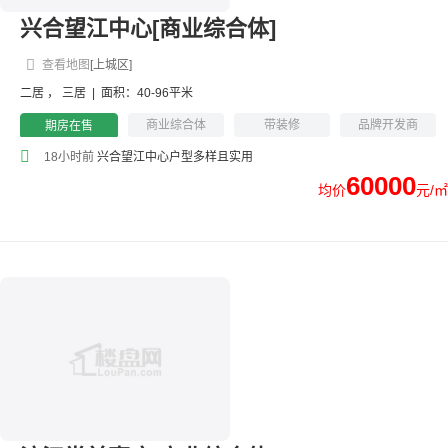
兴合望江中心[商业综合体]
查看地图
[上城区]
二居
，
三居
|
面积：40-96平米
商业综合体
带装修
品牌开发商
期房在售
18小时前
兴合望江中心户型多样且实用
60000
均价
元/㎡