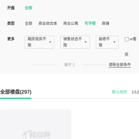
开盘
全部
类型
全部
商业综合体
商业公寓
写字楼
商铺
更多
期房现房不
销售状态不
装修不
vr看
限
限
限
房
展开

清除全部条件
全部楼盘(297)
默认排序
1/12