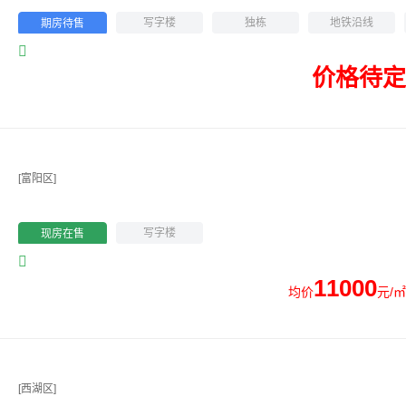
写字楼
独栋
地铁沿线
期房待售
价格待定
[富阳区]
写字楼
现房在售
11000
均价
元/㎡
[西湖区]