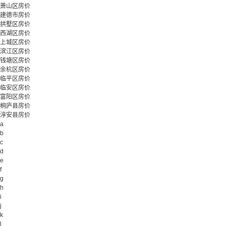
萧山区房价
建德市房价
拱墅区房价
西湖区房价
上城区房价
滨江区房价
钱塘区房价
余杭区房价
临平区房价
临安区房价
富阳区房价
桐庐县房价
淳安县房价
a
b
c
d
e
f
g
h
i
j
k
l