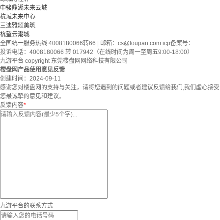
中骏鼎湖未来云城
杭珹未来中心
三迪雅颂美筑
杭望云潮城
全国统一服务热线 4008180066转66 | 邮箱：
cs@loupan.com
icp备案号：
投诉电话：4008180066 转 017942（在线时间为周一至周五9:00-18:00）
九游平台 copyright 东莞楼盘网网络科技有限公司
楼盘网产品使用意见反馈
创建时间：
2024-09-11
感谢您对楼盘网的支持与关注，请将您遇到的问题或者建议反馈给我们,我们虚心接受
您最诚挚的意见和建议。
反馈内容
*
九游平台的联系方式