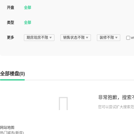
开盘
全部
类型
全部
更多
期房现房不限
销售状态不限
装修不限
v
全部楼盘(0)
非常抱歉，搜索
您可以尝试扩大搜索范
网站地图
热门城市(新房)