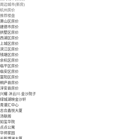
周边城市(新房)
杭州房价
推荐楼盘
萧山区房价
建德市房价
拱墅区房价
西湖区房价
上城区房价
滨江区房价
钱塘区房价
余杭区房价
临平区房价
临安区房价
富阳区房价
桐庐县房价
淳安县房价
兴耀·沐云川·金沙院子
绿城湖映金沙轩
青潮汇中心
志合鑫悦大厦
汤联阁
如玺华院
点点公寓
华师家园
长新博澜大厦