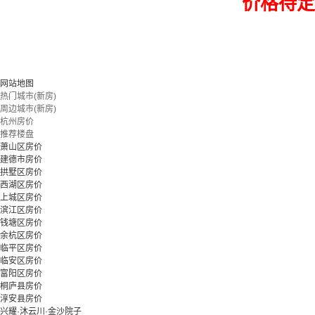
价格待定
网站地图
热门城市(新房)
周边城市(新房)
杭州房价
推荐楼盘
萧山区房价
建德市房价
拱墅区房价
西湖区房价
上城区房价
滨江区房价
钱塘区房价
余杭区房价
临平区房价
临安区房价
富阳区房价
桐庐县房价
淳安县房价
兴耀·沐云川·金沙院子