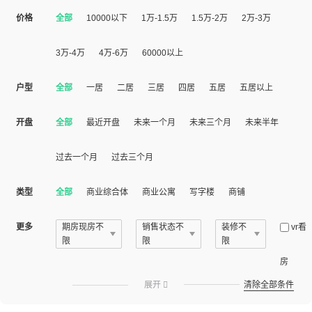
价格
全部
10000以下
1万-1.5万
1.5万-2万
2万-3万
3万-4万
4万-6万
60000以上
户型
全部
一居
二居
三居
四居
五居
五居以上
开盘
全部
最近开盘
未来一个月
未来三个月
未来半年
过去一个月
过去三个月
类型
全部
商业综合体
商业公寓
写字楼
商铺
更多
期房现房不
销售状态不
装修不
vr看
限
限
限
房
展开

清除全部条件