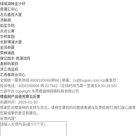
绿城湖映金沙轩
青潮汇中心
志合鑫悦大厦
汤联阁
如玺华院
点点公寓
华师家园
长新博澜大厦
金滨商厦
荣绅澜庭
保亿国丰·君潮润府
奥映鸣翠府
滨江浩运府
汇而泰商业中心
全国统一服务热线 4008180066转66 | 邮箱：
cs@loupan.com
icp备案号：
投诉电话：4008180066 转 017942（在线时间为周一至周五9:00-18:00）
九游平台 copyright 东莞楼盘网网络科技有限公司
楼盘网产品使用意见反馈
创建时间：
2026-01-30
感谢您对楼盘网的支持与关注，请将您遇到的问题或者建议反馈给我们,我们虚心接受
您最诚挚的意见和建议。
反馈内容
*