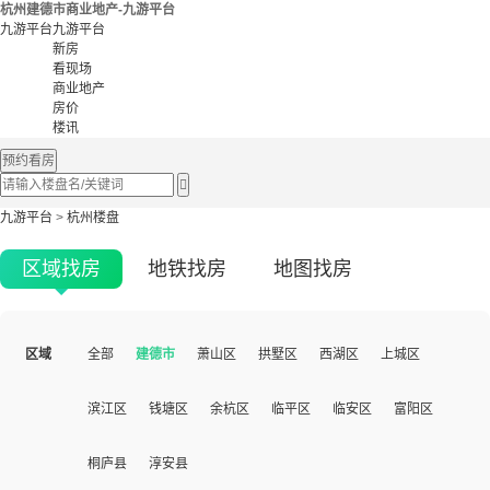
杭州建德市商业地产-九游平台
九游平台
九游平台
新房
看现场
商业地产
房价
楼讯
预约看房

九游平台
>
杭州楼盘
区域找房
地铁找房
地图找房
区域
全部
建德市
萧山区
拱墅区
西湖区
上城区
滨江区
钱塘区
余杭区
临平区
临安区
富阳区
桐庐县
淳安县