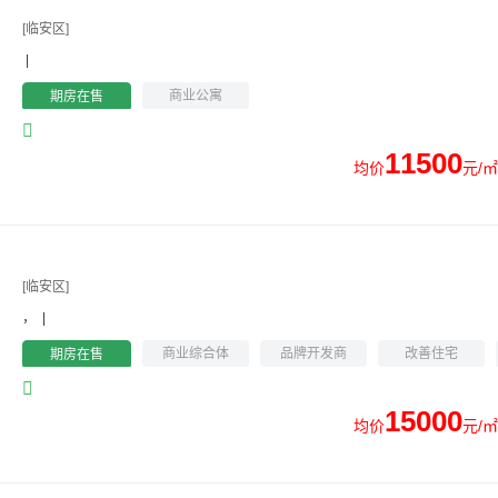
[临安区]
|
商业公寓
期房在售
11500
均价
元/㎡
[临安区]
，
|
商业综合体
品牌开发商
改善住宅
期房在售
经济住宅
15000
均价
元/㎡