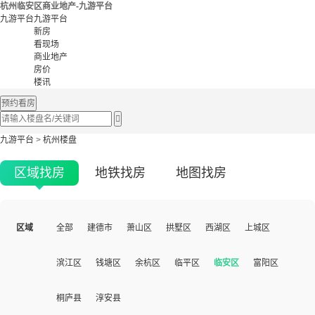
杭州临安区商业地产-九游平台
九游平台
九游平台
新房
看现场
商业地产
房价
楼讯
预约看房

九游平台
>
杭州楼盘
区域找房
地铁找房
地图找房
区域
全部
建德市
萧山区
拱墅区
西湖区
上城区
滨江区
钱塘区
余杭区
临平区
临安区
富阳区
桐庐县
淳安县