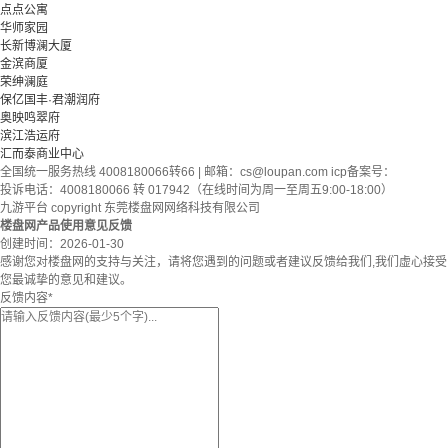
点点公寓
华师家园
长新博澜大厦
金滨商厦
荣绅澜庭
保亿国丰·君潮润府
奥映鸣翠府
滨江浩运府
汇而泰商业中心
全国统一服务热线 4008180066转66 | 邮箱：
cs@loupan.com
icp备案号：
投诉电话：4008180066 转 017942（在线时间为周一至周五9:00-18:00）
九游平台 copyright 东莞楼盘网网络科技有限公司
楼盘网产品使用意见反馈
创建时间：
2026-01-30
感谢您对楼盘网的支持与关注，请将您遇到的问题或者建议反馈给我们,我们虚心接受
您最诚挚的意见和建议。
反馈内容
*