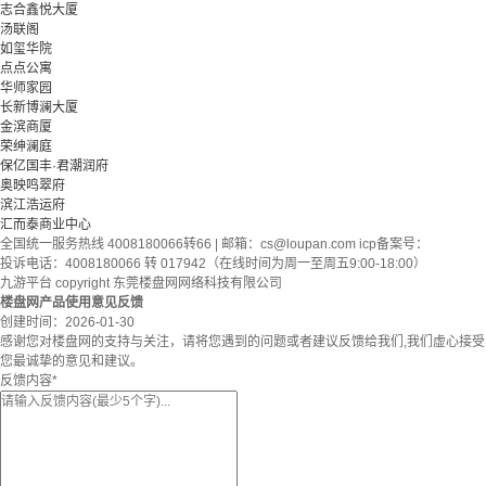
志合鑫悦大厦
汤联阁
如玺华院
点点公寓
华师家园
长新博澜大厦
金滨商厦
荣绅澜庭
保亿国丰·君潮润府
奥映鸣翠府
滨江浩运府
汇而泰商业中心
全国统一服务热线 4008180066转66 | 邮箱：
cs@loupan.com
icp备案号：
投诉电话：4008180066 转 017942（在线时间为周一至周五9:00-18:00）
九游平台 copyright 东莞楼盘网网络科技有限公司
楼盘网产品使用意见反馈
创建时间：
2026-01-30
感谢您对楼盘网的支持与关注，请将您遇到的问题或者建议反馈给我们,我们虚心接受
您最诚挚的意见和建议。
反馈内容
*