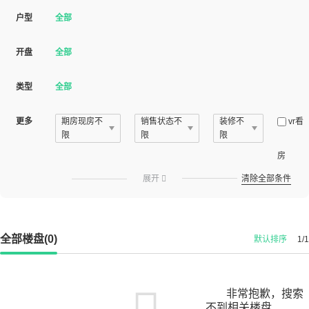
户型
全部
开盘
全部
类型
全部
更多
期房现房不
销售状态不
装修不
vr看
限
限
限
房
展开

清除全部条件
全部楼盘(0)
默认排序
1/1
非常抱歉，搜索
不到相关楼盘