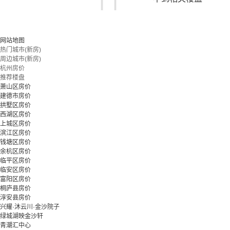
您可以尝试扩大搜索范围，或更改搜索关键词
网站地图
热门城市(新房)
周边城市(新房)
立即预约
杭州房价
推荐楼盘
萧山区房价
建德市房价
拱墅区房价
西湖区房价
上城区房价
滨江区房价
钱塘区房价
余杭区房价
临平区房价
临安区房价
富阳区房价
桐庐县房价
淳安县房价
兴耀·沐云川·金沙院子
绿城湖映金沙轩
青潮汇中心