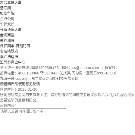
志合鑫悦大厦
汤联阁
如玺华院
点点公寓
华师家园
长新博澜大厦
金滨商厦
荣绅澜庭
保亿国丰·君潮润府
奥映鸣翠府
滨江浩运府
汇而泰商业中心
全国统一服务热线 4008180066转66 | 邮箱：
cs@loupan.com
icp备案号：
投诉电话：4008180066 转 017942（在线时间为周一至周五9:00-18:00）
九游平台 copyright 东莞楼盘网网络科技有限公司
楼盘网产品使用意见反馈
创建时间：
2026-01-30
感谢您对楼盘网的支持与关注，请将您遇到的问题或者建议反馈给我们,我们虚心接受
您最诚挚的意见和建议。
反馈内容
*