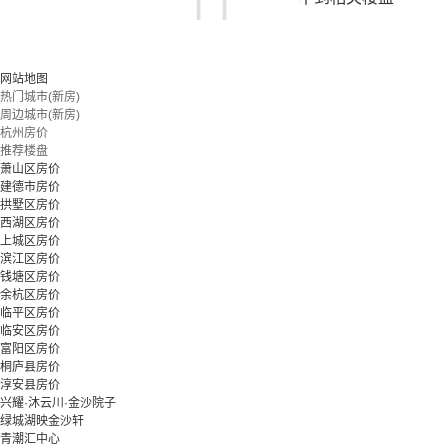
您可以尝试扩大搜索范围，或更改搜索关键词
网站地图
热门城市(新房)
周边城市(新房)
立即预约
杭州房价
推荐楼盘
萧山区房价
建德市房价
拱墅区房价
西湖区房价
上城区房价
滨江区房价
钱塘区房价
余杭区房价
临平区房价
临安区房价
富阳区房价
桐庐县房价
淳安县房价
兴耀·沐云川·金沙院子
绿城湖映金沙轩
青潮汇中心