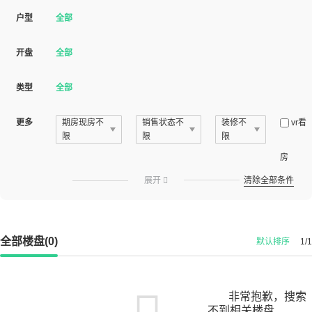
户型
全部
开盘
全部
类型
全部
更多
期房现房不
销售状态不
装修不
vr看
限
限
限
房
展开

清除全部条件
全部楼盘(0)
默认排序
1/1
非常抱歉，搜索
不到相关楼盘