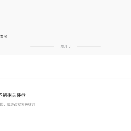
r看房
展开

不到相关楼盘
围，或更改搜索关键词