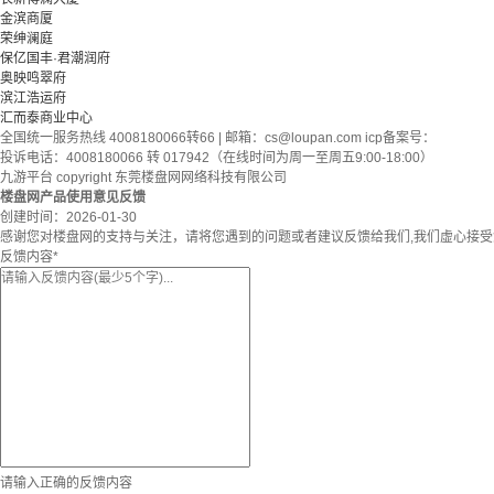
金滨商厦
荣绅澜庭
保亿国丰·君潮润府
奥映鸣翠府
滨江浩运府
汇而泰商业中心
全国统一服务热线 4008180066转66 | 邮箱：
cs@loupan.com
icp备案号：
投诉电话：4008180066 转 017942（在线时间为周一至周五9:00-18:00）
九游平台 copyright 东莞楼盘网网络科技有限公司
楼盘网产品使用意见反馈
创建时间：
2026-01-30
感谢您对楼盘网的支持与关注，请将您遇到的问题或者建议反馈给我们,我们虚心接
反馈内容
*
请输入正确的反馈内容