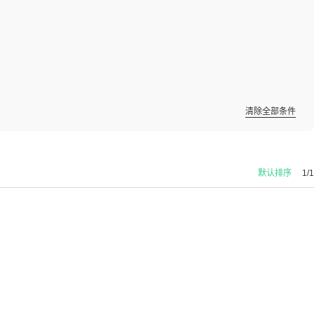
清除全部条件
默认排序
1/1