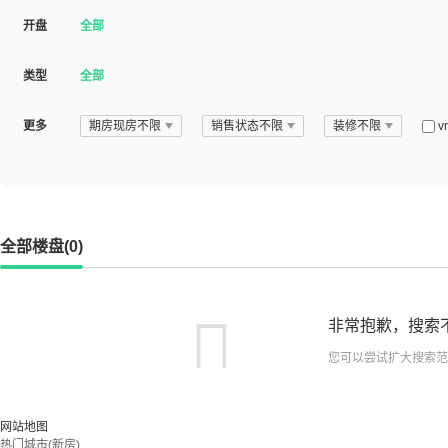
开盘
全部
类型
全部
更多
期房现房不限
销售状态不限
装修不限
v
全部楼盘(0)
非常抱歉，搜索
您可以尝试扩大搜索范
网站地图
热门城市(新房)