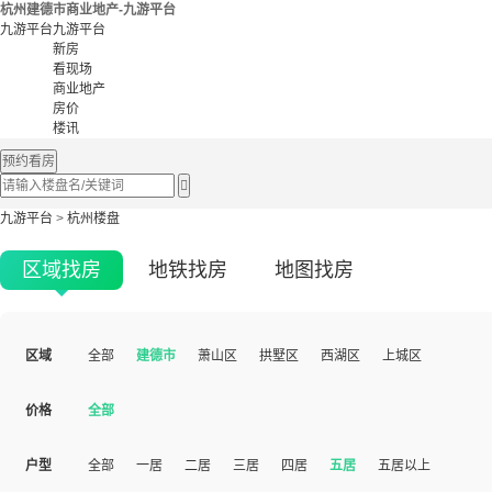
杭州建德市商业地产-九游平台
九游平台
九游平台
新房
看现场
商业地产
房价
楼讯
预约看房

九游平台
>
杭州楼盘
区域找房
地铁找房
地图找房
区域
全部
建德市
萧山区
拱墅区
西湖区
上城区
价格
全部
户型
全部
一居
二居
三居
四居
五居
五居以上