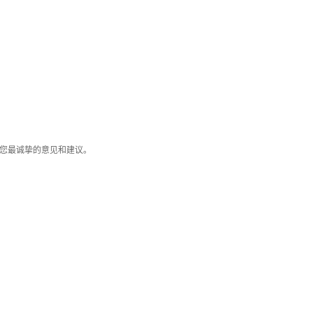
受您最诚挚的意见和建议。