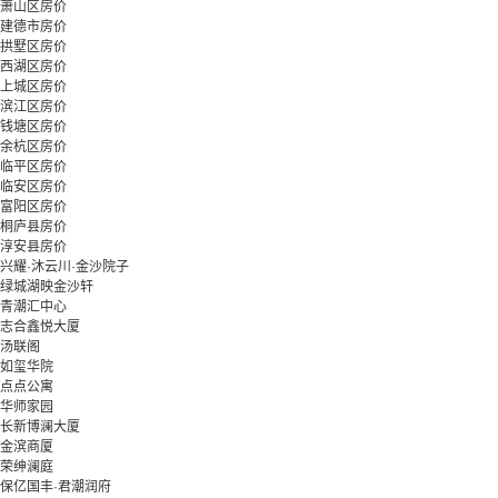
萧山区房价
建德市房价
拱墅区房价
西湖区房价
上城区房价
滨江区房价
钱塘区房价
余杭区房价
临平区房价
临安区房价
富阳区房价
桐庐县房价
淳安县房价
兴耀·沐云川·金沙院子
绿城湖映金沙轩
青潮汇中心
志合鑫悦大厦
汤联阁
如玺华院
点点公寓
华师家园
长新博澜大厦
金滨商厦
荣绅澜庭
保亿国丰·君潮润府