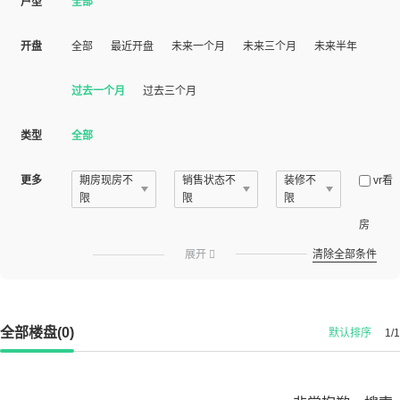
户型
全部
开盘
全部
最近开盘
未来一个月
未来三个月
未来半年
过去一个月
过去三个月
类型
全部
更多
期房现房不
销售状态不
装修不
vr看
限
限
限
房
展开

清除全部条件
全部楼盘(0)
默认排序
1/1