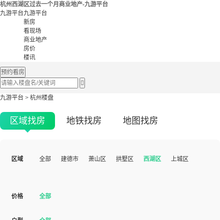
杭州西湖区过去一个月商业地产-九游平台
九游平台
九游平台
新房
看现场
商业地产
房价
楼讯
预约看房

九游平台
>
杭州楼盘
区域找房
地铁找房
地图找房
区域
全部
建德市
萧山区
拱墅区
西湖区
上城区
价格
全部