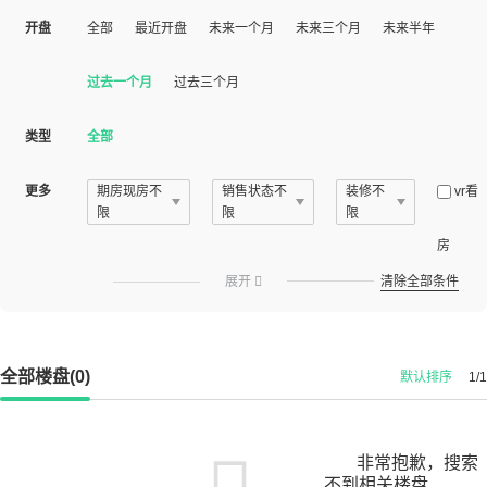
开盘
全部
最近开盘
未来一个月
未来三个月
未来半年
过去一个月
过去三个月
类型
全部
更多
期房现房不
销售状态不
装修不
vr看
限
限
限
房
展开

清除全部条件
全部楼盘(0)
默认排序
1/1
非常抱歉，搜索
不到相关楼盘