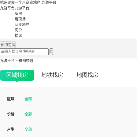
杭州过去一个月商业地产-九游平台
九游平台
九游平台
新房
看现场
商业地产
房价
楼讯
预约看房

九游平台
>
杭州楼盘
区域找房
地铁找房
地图找房
区域
全部
价格
全部
户型
全部