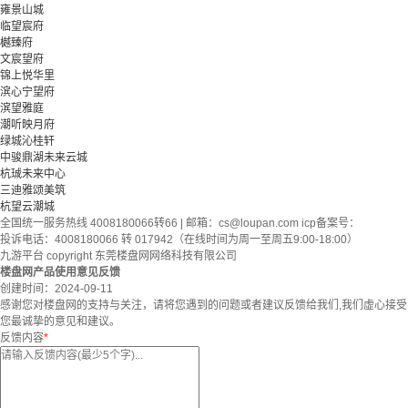
雍景山城
临望宸府
樾臻府
文宸望府
锦上悦华里
滨心宁望府
滨望雅庭
潮听映月府
绿城沁桂轩
中骏鼎湖未来云城
杭珹未来中心
三迪雅颂美筑
杭望云潮城
全国统一服务热线 4008180066转66 | 邮箱：
cs@loupan.com
icp备案号：
投诉电话：4008180066 转 017942（在线时间为周一至周五9:00-18:00）
九游平台 copyright 东莞楼盘网网络科技有限公司
楼盘网产品使用意见反馈
创建时间：
2024-09-11
感谢您对楼盘网的支持与关注，请将您遇到的问题或者建议反馈给我们,我们虚心接受
您最诚挚的意见和建议。
反馈内容
*