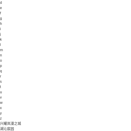
d
e
f
g
h
i
j
k
l
m
n
o
p
q
r
s
t
u
v
w
x
y
z
兴耀岚漫之城
湖沁宸园