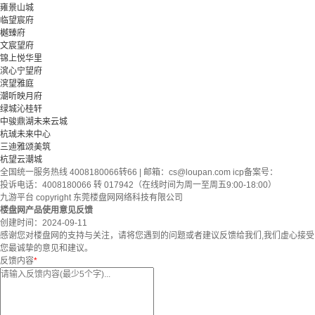
雍景山城
临望宸府
樾臻府
文宸望府
锦上悦华里
滨心宁望府
滨望雅庭
潮听映月府
绿城沁桂轩
中骏鼎湖未来云城
杭珹未来中心
三迪雅颂美筑
杭望云潮城
全国统一服务热线 4008180066转66 | 邮箱：
cs@loupan.com
icp备案号：
投诉电话：4008180066 转 017942（在线时间为周一至周五9:00-18:00）
九游平台 copyright 东莞楼盘网网络科技有限公司
楼盘网产品使用意见反馈
创建时间：
2024-09-11
感谢您对楼盘网的支持与关注，请将您遇到的问题或者建议反馈给我们,我们虚心接受
您最诚挚的意见和建议。
反馈内容
*