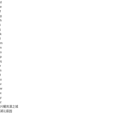
d
e
f
g
h
i
j
k
l
m
n
o
p
q
r
s
t
u
v
w
x
y
z
兴耀岚漫之城
湖沁宸园