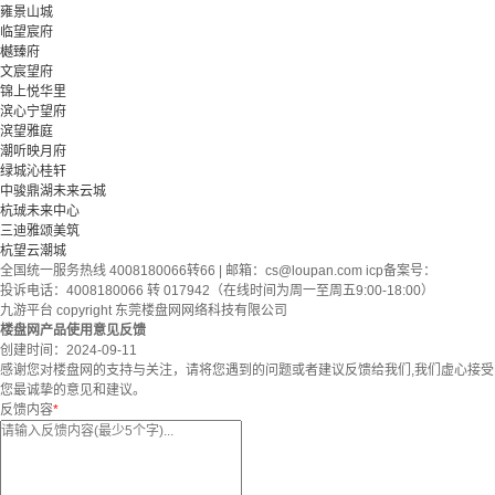
雍景山城
临望宸府
樾臻府
文宸望府
锦上悦华里
滨心宁望府
滨望雅庭
潮听映月府
绿城沁桂轩
中骏鼎湖未来云城
杭珹未来中心
三迪雅颂美筑
杭望云潮城
全国统一服务热线 4008180066转66 | 邮箱：
cs@loupan.com
icp备案号：
投诉电话：4008180066 转 017942（在线时间为周一至周五9:00-18:00）
九游平台 copyright 东莞楼盘网网络科技有限公司
楼盘网产品使用意见反馈
创建时间：
2024-09-11
感谢您对楼盘网的支持与关注，请将您遇到的问题或者建议反馈给我们,我们虚心接受
您最诚挚的意见和建议。
反馈内容
*