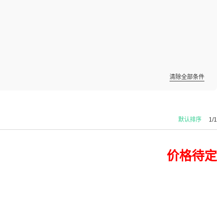
清除全部条件
默认排序
1/1
价格待定