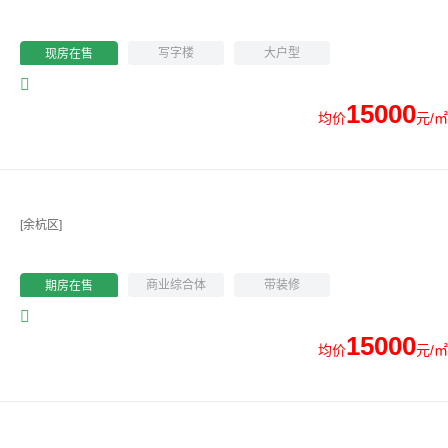
写字楼
大户型
现房在售
15000
均价
元/㎡
[余杭区]
商业综合体
带装修
期房在售
15000
均价
元/㎡