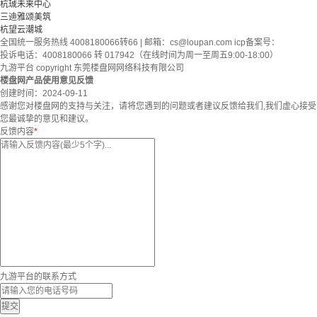
杭珹未来中心
三迪雅颂美筑
杭望云潮城
全国统一服务热线 4008180066转66 | 邮箱：
cs@loupan.com
icp备案号：
投诉电话：4008180066 转 017942（在线时间为周一至周五9:00-18:00）
九游平台 copyright 东莞楼盘网网络科技有限公司
楼盘网产品使用意见反馈
创建时间：
2024-09-11
感谢您对楼盘网的支持与关注，请将您遇到的问题或者建议反馈给我们,我们虚心接受
您最诚挚的意见和建议。
反馈内容
*
九游平台的联系方式
提交