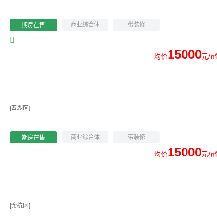
商业综合体
带装修
期房在售
15000
均价
元/㎡
[西湖区]
商业综合体
带装修
期房在售
15000
均价
元/㎡
[余杭区]