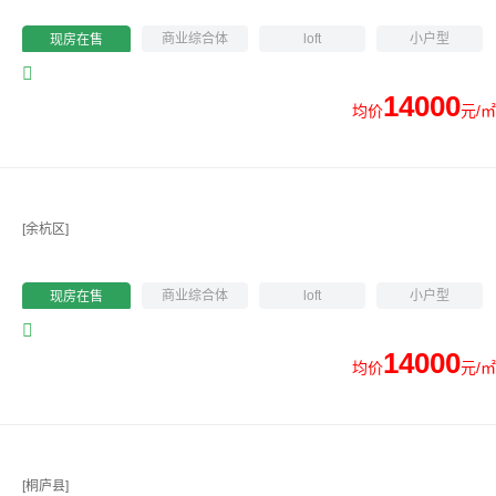
商业综合体
loft
小户型
现房在售
14000
均价
元/㎡
[余杭区]
商业综合体
loft
小户型
现房在售
14000
均价
元/㎡
[桐庐县]