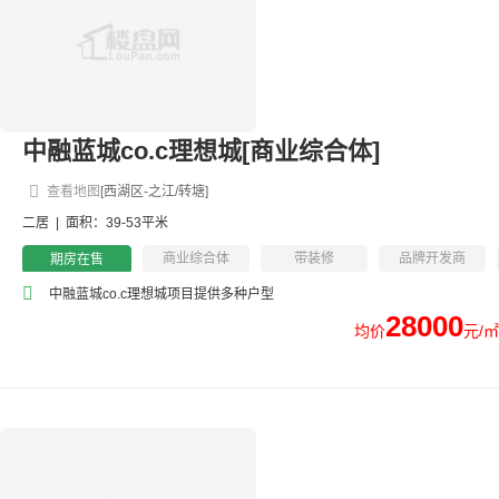
中融蓝城co.c理想城[商业综合体]
查看地图
[西湖区-之江/转塘]
二居
|
面积：39-53平米
商业综合体
带装修
品牌开发商
期房在售
中融蓝城co.c理想城项目提供多种户型
28000
均价
元/㎡