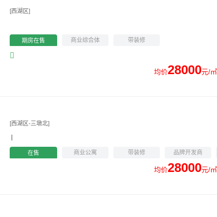
[西湖区]
商业综合体
带装修
期房在售
28000
均价
元/㎡
[西湖区-三墩北]
|
商业公寓
带装修
品牌开发商
在售
28000
公寓
地铁沿线
均价
元/㎡