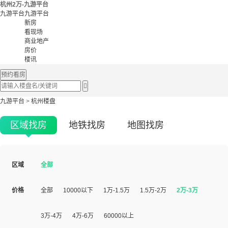
杭州2万-九游平台
九游平台
九游平台
新房
看现场
商业地产
房价
楼讯
预约看房

九游平台
>
杭州楼盘
区域找房
地铁找房
地图找房
区域
全部
价格
全部
10000以下
1万-1.5万
1.5万-2万
2万-3万
3万-4万
4万-6万
60000以上