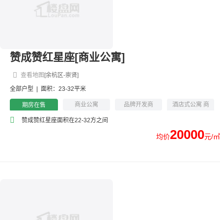
赞成赞红星座[商业公寓]
查看地图
[余杭区-崇贤]
全部户型
|
面积：23-32平米
商业公寓
品牌开发商
酒店式公寓 商
期房在售
铺
赞成赞红星座面积在22-32方之间
20000
均价
元/㎡