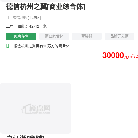
德信杭州之翼[商业综合体]
查看地图
[上城区]
二居
|
面积：42-42平米
商业综合体
带装修
品牌开发商
现房在售
德信杭州之翼拥有28万方的商业体
30000
元/㎡起