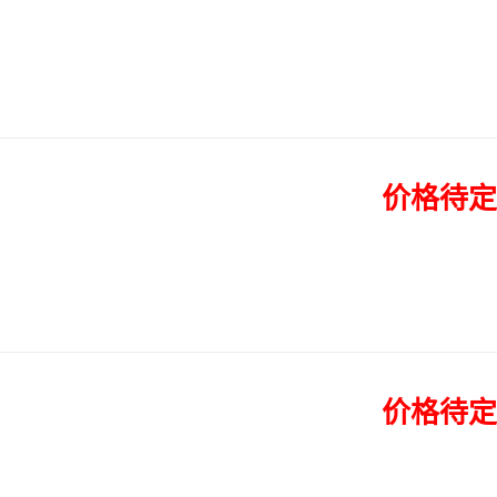
价格待定
价格待定