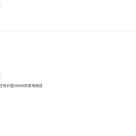
有价值39999的家电相送