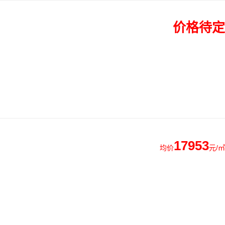
价格待定
17953
均价
元/㎡