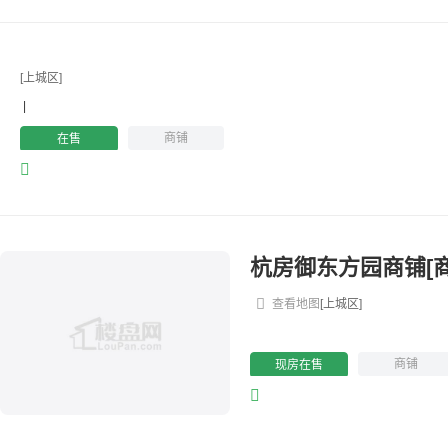
[上城区]
|
商铺
在售
杭房御东方园商铺[商
查看地图
[上城区]
商铺
现房在售