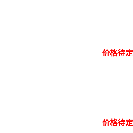
价格待定
价格待定