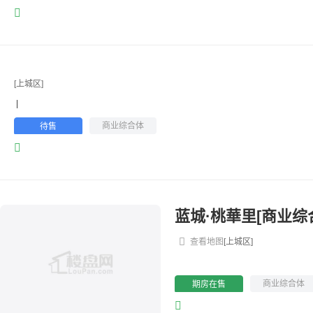
[上城区]
|
商业综合体
待售
蓝城·桃華里[商业综
查看地图
[上城区]
商业综合体
期房在售