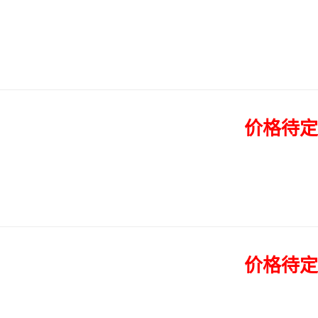
价格待定
价格待定