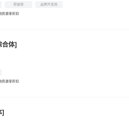
带装修
品牌开发商
询房源享折扣
合体]
询房源享折扣
]