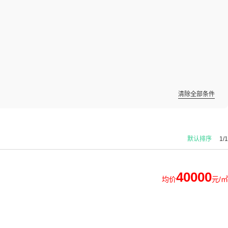
清除全部条件
默认排序
1/1
40000
均价
元/㎡