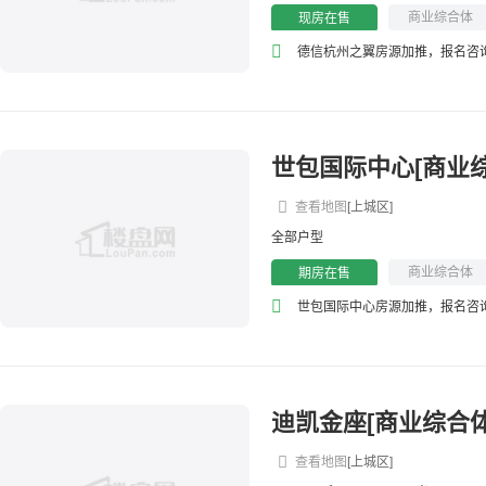
商业综合体
现房在售
德信杭州之翼房源加推，报名咨
世包国际中心[商业综
查看地图
[上城区]
全部户型
商业综合体
期房在售
世包国际中心房源加推，报名咨
迪凯金座[商业综合体
查看地图
[上城区]