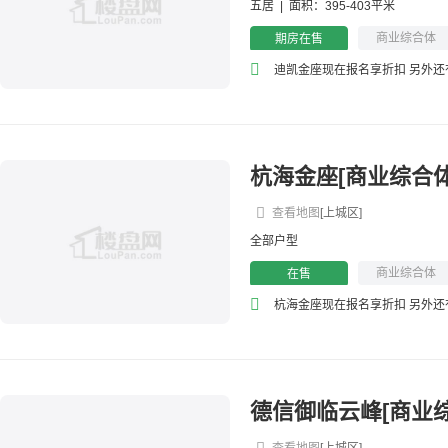
五居
|
面积：395-403平米
商业综合体
期房在售
迪凯金座现在报名享折扣 另外还有
杭海金座[商业综合体
查看地图
[上城区]
全部户型
商业综合体
在售
杭海金座现在报名享折扣 另外还
德信御临云峰[商业综