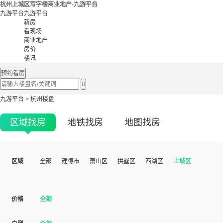
杭州上城区写字楼商业地产-九游平台
九游平台
九游平台
新房
看现场
商业地产
房价
楼讯
预约看房

九游平台
>
杭州楼盘
区域找房
地铁找房
地图找房
区域
全部
建德市
萧山区
拱墅区
西湖区
上城区
价格
全部