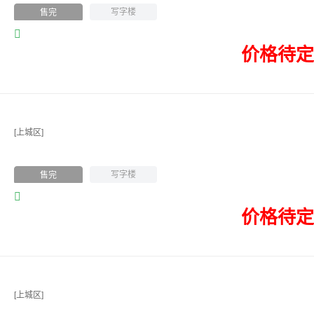
写字楼
售完
价格待定
[上城区]
写字楼
售完
价格待定
[上城区]