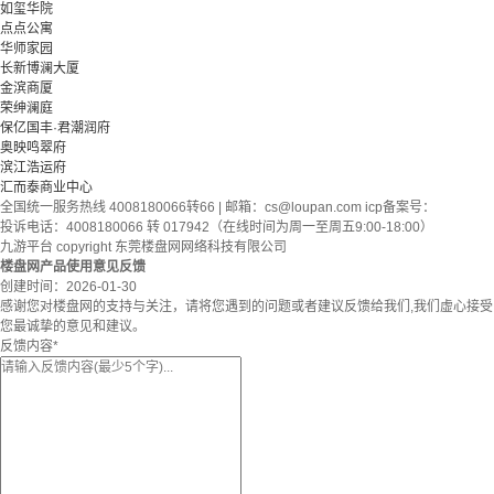
如玺华院
点点公寓
华师家园
长新博澜大厦
金滨商厦
荣绅澜庭
保亿国丰·君潮润府
奥映鸣翠府
滨江浩运府
汇而泰商业中心
全国统一服务热线 4008180066转66 | 邮箱：
cs@loupan.com
icp备案号：
投诉电话：4008180066 转 017942（在线时间为周一至周五9:00-18:00）
九游平台 copyright 东莞楼盘网网络科技有限公司
楼盘网产品使用意见反馈
创建时间：
2026-01-30
感谢您对楼盘网的支持与关注，请将您遇到的问题或者建议反馈给我们,我们虚心接受
您最诚挚的意见和建议。
反馈内容
*