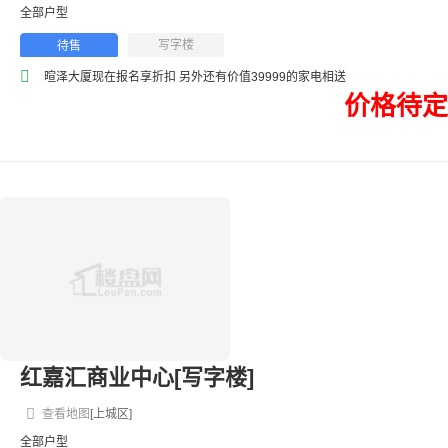
全部户型
写字楼
待售
暄泽大厦现在报名享折扣 另外还有价值39999的家电相送
价格待定
红嘉汇商业中心[写字楼]
查看地图
[上城区]
全部户型