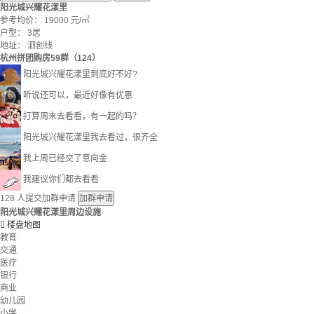
阳光城兴耀花漾里
参考均价：
19000
元/㎡
户型：
3居
地址：
泗创线
杭州拼团购房59群（124）
阳光城兴耀花漾里到底好不好?
听说还可以，最近好像有优惠
打算周末去看看，有一起的吗？
阳光城兴耀花漾里我去看过，很齐全
我上周已经交了意向金
我建议你们都去看看
128
人提交加群申请
加群申请
阳光城兴耀花漾里周边设施

楼盘地图
教育
交通
医疗
银行
商业
幼儿园
小学