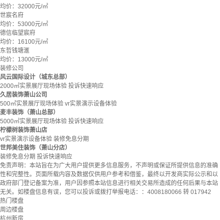
均价：
32000元/㎡
世宸名府
均价：
53000元/㎡
德信临望宸府
均价：
16100元/㎡
东哲钱塘滙
均价：
13000元/㎡
装修公司
风云国际设计（城东总部）
2000㎡实景展厅现场体验
投诉快速响应
久居装饰萧山公司
500㎡实景展厅现场体验
vr实景演示设备体验
麦丰装饰（萧山总部）
5000㎡实景展厅现场体验
投诉快速响应
柠檬树装饰萧山店
vr实景演示设备体验
装修免息分期
世邦美住装饰（萧山分店）
装修免息分期
投诉快速响应
免责声明：
本站旨在为广大用户提供更多信息服务，不声明或保证所提供信息的准确
性和完整性。页面所载内容及数据仅供用户参考和借鉴，最终以开发商实际公示和以
政府部门登记备案为准，用户因参照本站信息进行相关交易所造成的任何后果与本站
无关。如楼盘信息有误，您可以投诉或拨打举报电话：：4008180066 转 017942
热门楼盘
周边楼盘
杭州新房