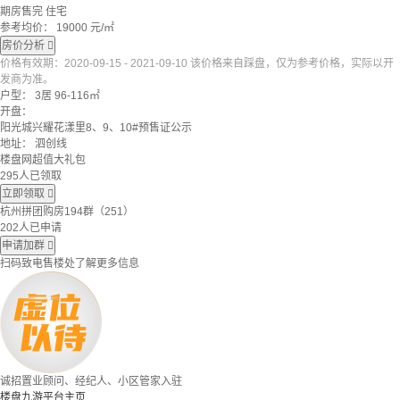
期房售完
住宅
参考均价：
19000
元/㎡
房价分析

价格有效期：2020-09-15 - 2021-09-10 该价格来自踩盘，仅为参考价格，实际以开
发商为准。
户型：
3居 96-116㎡
开盘：
阳光城兴耀花漾里8、9、10#预售证公示
地址：
泗创线
楼盘网超值大礼包
295人已领取
立即领取

杭州拼团购房194群（251）
202人已申请
申请加群

扫码致电售楼处了解更多信息
诚招置业顾问、经纪人、小区管家入驻
楼盘九游平台主页