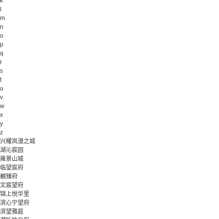
k
l
m
n
o
p
q
r
s
t
u
v
w
x
y
z
兴耀岚漫之城
湖沁宸园
雍景山城
临望宸府
樾臻府
文宸望府
锦上悦华里
滨心宁望府
滨望雅庭