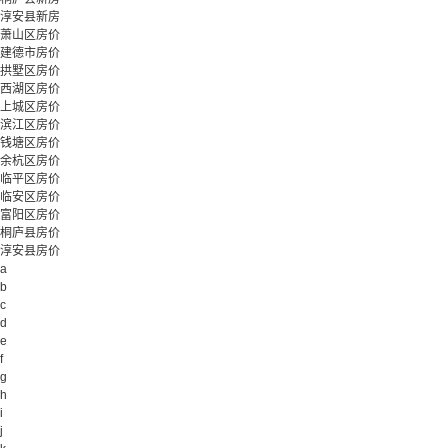
淳安县新房
萧山区房价
建德市房价
拱墅区房价
西湖区房价
上城区房价
滨江区房价
钱塘区房价
余杭区房价
临平区房价
临安区房价
富阳区房价
桐庐县房价
淳安县房价
a
b
c
d
e
f
g
h
i
j