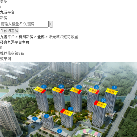
更多
/
九游平台
新房


预约看房
九游平台
>
杭州新房
>
全部
> 阳光城兴耀花漾里
楼盘九游平台主页

推荐热盘第9名
效果图