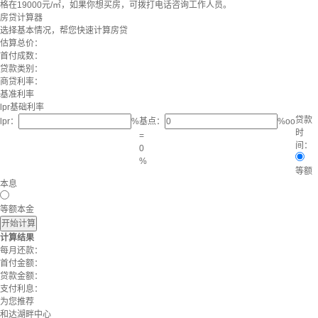
格在19000元/㎡，如果你想买房，可拨打电话咨询工作人员。
房贷计算器
选择基本情况，帮您快速计算房贷
估算总价：
首付成数：
贷款类别：
商贷利率：
基准利率
lpr基础利率
贷款
lpr：
%
基点：
%oo
时
=
间：
0
%
等额
本息
等额本金
开始计算
计算结果
每月还款：
首付金额：
贷款金额：
支付利息：
为您推荐
和达湖畔中心