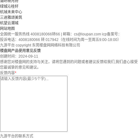
潮听映月府
绿城沁桂轩
杭珹未来中心
三迪雅颂美筑
杭望云潮城
网站地图
全国统一服务热线 4008180066转66 | 邮箱：
cs@loupan.com
icp备案号：
投诉电话：4008180066 转 017942（在线时间为周一至周五9:00-18:00）
九游平台 copyright 东莞楼盘网网络科技有限公司
楼盘网产品使用意见反馈
创建时间：
2024-09-11
感谢您对楼盘网的支持与关注，请将您遇到的问题或者建议反馈给我们,我们虚心接受
您最诚挚的意见和建议。
反馈内容
*
九游平台的联系方式