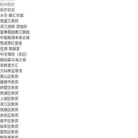
杭州房价
推荐楼盘
大华·峰汇华城
荣盛江荣府
滨江旭辉·滨旭府
富春御园春江御园
中骏鼎湖未来云城
赞成赞红星座
佳源·锦晟里
中天珺府（东区）
融创森与海之城
资辉壹方汇
万科樟宜翠湾
萧山区新房
建德市新房
拱墅区新房
西湖区新房
上城区新房
滨江区新房
钱塘区新房
余杭区新房
临平区新房
临安区新房
富阳区新房
桐庐县新房