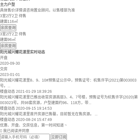
主力户型
具体售价详情请咨询置业顾问，以售楼部为准
3室2厅2卫
待售
建面116㎡
余房查询
3室2厅2卫
待售
建面96㎡
余房查询
阳光城兴耀花漾里实时动态
开盘
2020-09-30
交房
2023-01-01
阳光城兴耀花漾里8、9、10#预售证公示中，预售证号：杭售许字(2021)第003003
号。...
楼盘动态
2021-01-29 18:39:26
阳光城兴耀花漾里已推出收官房源高层3、4、7号楼，预售证号为杭售许字(2020)第
003023号。共98套房源，户型建面约96、118方，带...
楼盘动态
2020-09-15 19:14:53
阳光城兴耀花漾里首开房源已售罄，目前暂无在售房源。 ...
楼盘动态
2020-08-24 15:47:49
优惠、开盘、交房信息，第一时间知道 ~

我已阅读并同意
立即订阅