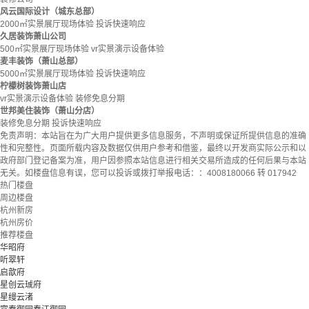
风云国际设计（城东总部）
2000㎡实景展厅现场体验
投诉快速响应
久居装饰萧山公司
500㎡实景展厅现场体验
vr实景演示设备体验
麦丰装饰（萧山总部）
5000㎡实景展厅现场体验
投诉快速响应
柠檬树装饰萧山店
vr实景演示设备体验
装修免息分期
世邦美住装饰（萧山分店）
装修免息分期
投诉快速响应
免责声明：
本站旨在为广大用户提供更多信息服务，不声明或保证所提供信息的准确
性和完整性。页面所载内容及数据仅供用户参考和借鉴，最终以开发商实际公示和以
政府部门登记备案为准，用户因参照本站信息进行相关交易所造成的任何后果与本站
无关。如楼盘信息有误，您可以投诉或拨打举报电话：：4008180066 转 017942
热门楼盘
周边楼盘
杭州新房
杭州房价
推荐楼盘
华昭府
听翠轩
启歆府
星创云珹府
星缦云渚