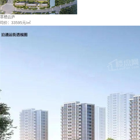
萃栖云庐
均价：
33595元/㎡