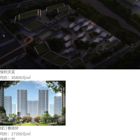
保利天奕
均价：
35800元/㎡
绿汀春晓轩
均价：
27200元/㎡
装修公司