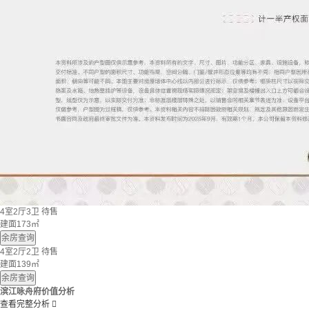
4室2厅3卫
待售
建面173㎡
余房查询
4室2厅2卫
待售
建面139㎡
余房查询
滨江咏舟府价值分析
查看完整分析
