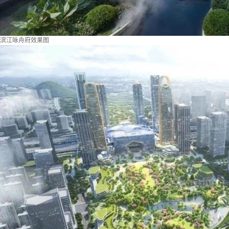
滨江咏舟府效果图