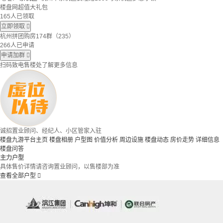
楼盘网超值大礼包
165人已领取
立即领取

杭州拼团购房174群（235）
266人已申请
申请加群

扫码致电售楼处了解更多信息
诚招置业顾问、经纪人、小区管家入驻
楼盘九游平台主页
楼盘相册
户型图
价值分析
周边设施
楼盘动态
房价走势
详细信息
楼盘问答
主力户型
具体售价详情请咨询置业顾问，以售楼部为准
查看全部户型
