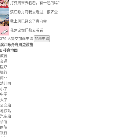
打算周末去看看，有一起的吗？
滨江咏舟府我去看过，很齐全
我上周已经交了意向金
我建议你们都去看看
379
人提交加群申请
加群申请
滨江咏舟府周边设施

楼盘地图
教育
交通
医疗
银行
商业
幼儿园
小学
中学
大学
公交站
地铁站
汽车站
诊所
医院
银行