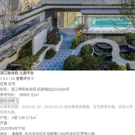
滨江咏舟府-九游平台

8.1
/ 10
查看评分

在售
住宅
别名：滨江坤和咏舟府 杭政储出[2025]44号
参考均价：
39995
元/㎡
房价分析

价格有效期：2026-01-30 - 2026-03-02 该价格来自踩盘，仅为参考价格，实际以开
发商为准。
户型：
4居 139-173㎡
开盘：
2025年9月下旬
地址：
余杭区
- 杭州市余杭区良睦路1399号余杭区梦想小镇