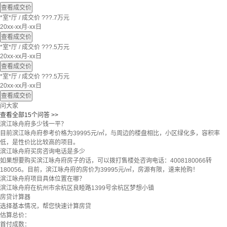
查看成交价
*室*厅
/
成交价 ???.7万元
20xx-xx月-xx日
查看成交价
*室*厅
/
成交价 ???.5万元
20xx-xx月-xx日
查看成交价
*室*厅
/
成交价 ???.5万元
20xx-xx月-xx日
查看成交价
问大家
查看全部15个问答 >>
滨江咏舟府多少钱一平？
目前滨江咏舟府参考价格为39995元/㎡，与周边的楼盘相比，小区绿化多，容积率
低，是性价比比较高的项目。
滨江咏舟府买房咨询电话是多少
如果想要购买滨江咏舟府房子的话，可以拨打售楼处咨询电话：4008180066转
180056。目前，滨江咏舟府的房价为39995元/㎡，房源有限，速来抢购！
滨江咏舟府项目具体位置在哪？
滨江咏舟府在杭州市余杭区良睦路1399号余杭区梦想小镇
房贷计算器
选择基本情况，帮您快速计算房贷
估算总价：
首付成数：