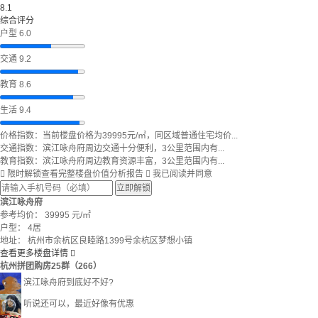
8.1
综合评分
户型 6.0
交通 9.2
教育 8.6
生活 9.4
价格指数：当前楼盘价格为39995元/㎡，同区域普通住宅均价...
交通指数：滨江咏舟府周边交通十分便利，3公里范围内有...
教育指数：滨江咏舟府周边教育资源丰富，3公里范围内有...

限时解锁查看完整楼盘价值分析报告

我已阅读并同意
立即解锁
滨江咏舟府
参考均价：
39995
元/㎡
户型：
4居
地址：
杭州市余杭区良睦路1399号余杭区梦想小镇
查看更多楼盘详情

杭州拼团购房25群（266）
滨江咏舟府到底好不好?
听说还可以，最近好像有优惠