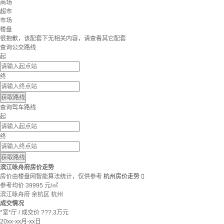
商场
超市
市场
楼盘
很抱歉，该配套下无相关内容，请查看其它配套
查询公交路线
起
终
获取路线
查询驾车路线
起
终
获取路线
滨江咏舟府房价走势
房价由楼盘网智能算法统计，仅供参考
杭州房价走势

参考均价
39995
元/㎡
滨江咏舟府
余杭区
杭州
成交情况
*室*厅
/
成交价 ???.3万元
20xx-xx月-xx日