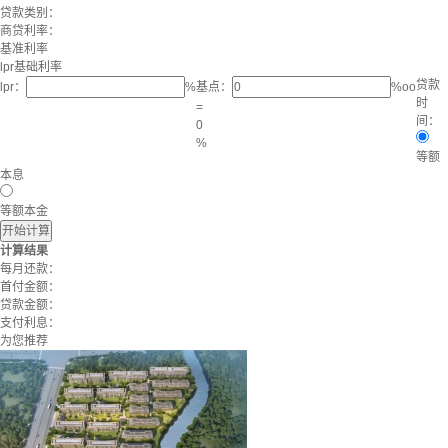
贷款类别：
商贷利率：
基准利率
lpr基础利率
贷款
lpr：
%
基点：
%oo
时
=
间：
0
%
等额
本息
等额本金
开始计算
计算结果
每月还款：
首付金额：
贷款金额：
支付利息：
为您推荐