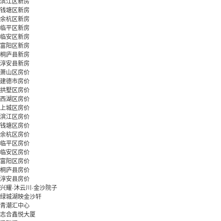
滨江区新房
钱塘区新房
余杭区新房
临平区新房
临安区新房
富阳区新房
桐庐县新房
淳安县新房
萧山区房价
建德市房价
拱墅区房价
西湖区房价
上城区房价
滨江区房价
钱塘区房价
余杭区房价
临平区房价
临安区房价
富阳区房价
桐庐县房价
淳安县房价
兴耀·沐云川·金沙院子
绿城湖映金沙轩
青潮汇中心
志合鑫悦大厦