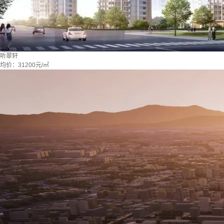
听翠轩
均价：
31200元/㎡