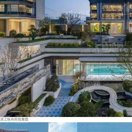
滨江咏舟府效果图