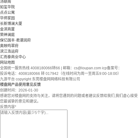
汤联阁
如玺华院
点点公寓
华师家园
长新博澜大厦
金滨商厦
荣绅澜庭
保亿国丰·君潮润府
奥映鸣翠府
滨江浩运府
汇而泰商业中心
网站地图
全国统一服务热线 4008180066转66 | 邮箱：
cs@loupan.com
icp备案号：
投诉电话：4008180066 转 017942（在线时间为周一至周五9:00-18:00）
九游平台 copyright 东莞楼盘网网络科技有限公司
楼盘网产品使用意见反馈
创建时间：
2026-01-30
感谢您对楼盘网的支持与关注，请将您遇到的问题或者建议反馈给我们,我们虚心接受
您最诚挚的意见和建议。
反馈内容
*