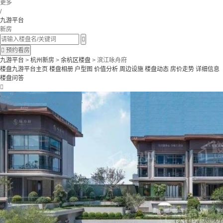
更多
/
九游平台
新房


预约看房
九游平台
>
杭州新房
>
余杭区楼盘
> 滨江咏舟府
楼盘九游平台主页
楼盘相册
户型图
价值分析
周边设施
楼盘动态
房价走势
详细信息
楼盘问答
