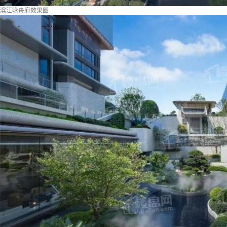
滨江咏舟府效果图