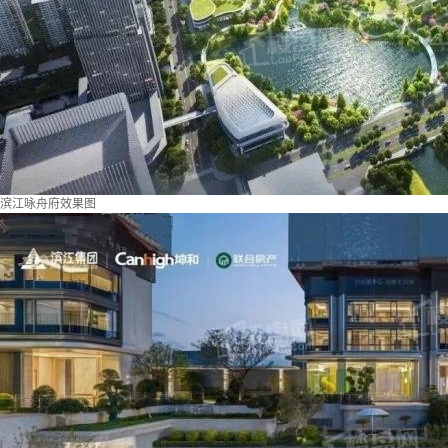
滨江咏舟府效果图