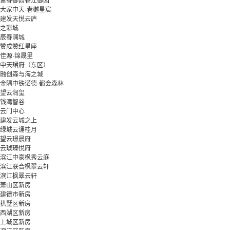
富春御园春江御园
大家中天·春樾星宸
建发天悦云庐
之彩城
辰春澜城
赞成赞红星座
佳源·锦晟里
中天珺府（东区）
融创森与海之城
金隅中铁诺德·都会森林
望云润玺
钱湾智谷
云门中心
建发云城之上
绿城云诵桂月
望云璟晨府
云珹瑧悦府
滨江中豪枫秀云庭
滨江联合枫翠云轩
滨江枫翠云轩
萧山区新房
建德市新房
拱墅区新房
西湖区新房
上城区新房