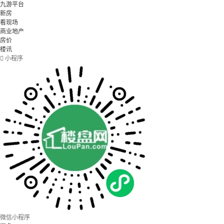
九游平台
新房
看现场
商业地产
房价
楼讯

小程序
微信小程序