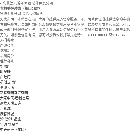
vr实景演示设备体验
装修免息分期
世邦美住装饰（萧山分店）
装修免息分期
投诉快速响应
免责声明：
本站旨在为广大用户提供更多信息服务，不声明或保证所提供信息的准确
性和完整性。页面所载内容及数据仅供用户参考和借鉴，最终以开发商实际公示和以
政府部门登记备案为准，用户因参照本站信息进行相关交易所造成的任何后果与本站
无关。如楼盘信息有误，您可以投诉或拨打举报电话：：4008180066 转 017942
热门楼盘
周边楼盘
杭州新房
杭州房价
推荐楼盘
华昭府
听翠轩
启歆府
星创云珹府
星缦云渚
富春御园春江御园
大家中天·春樾星宸
建发天悦云庐
之彩城
辰春澜城
赞成赞红星座
佳源·锦晟里
中天珺府（东区）