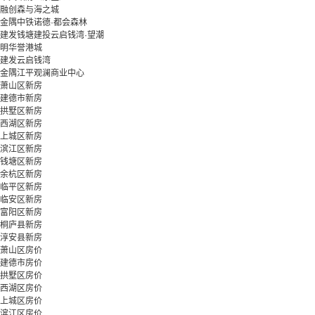
融创森与海之城
金隅中铁诺德·都会森林
建发钱塘建投云启钱湾·望潮
明华誉港城
建发云启钱湾
金隅江平观澜商业中心
萧山区新房
建德市新房
拱墅区新房
西湖区新房
上城区新房
滨江区新房
钱塘区新房
余杭区新房
临平区新房
临安区新房
富阳区新房
桐庐县新房
淳安县新房
萧山区房价
建德市房价
拱墅区房价
西湖区房价
上城区房价
滨江区房价