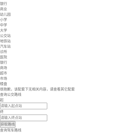
银行
商业
幼儿园
小学
中学
大学
公交站
地铁站
汽车站
诊所
医院
银行
商场
超市
市场
楼盘
很抱歉，该配套下无相关内容，请查看其它配套
查询公交路线
起
终
获取路线
查询驾车路线