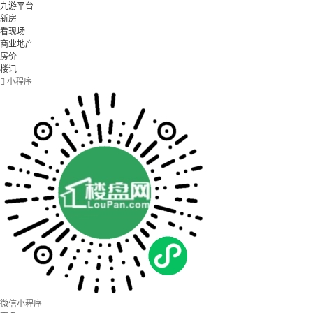
九游平台
新房
看现场
商业地产
房价
楼讯

小程序
微信小程序