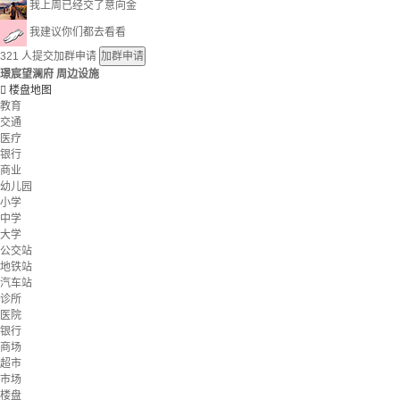
我上周已经交了意向金
我建议你们都去看看
321
人提交加群申请
加群申请
璟宸望澜府 周边设施

楼盘地图
教育
交通
医疗
银行
商业
幼儿园
小学
中学
大学
公交站
地铁站
汽车站
诊所
医院
银行
商场
超市
市场
楼盘