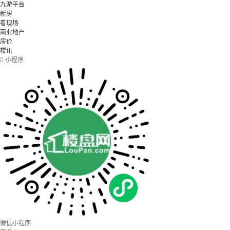
九游平台
新房
看现场
商业地产
房价
楼讯

小程序
微信小程序