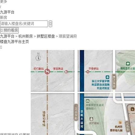
更多
/
九游平台
新房


预约看房
九游平台
>
杭州新房
>
拱墅区楼盘
> 璟宸望澜府
楼盘九游平台主页
