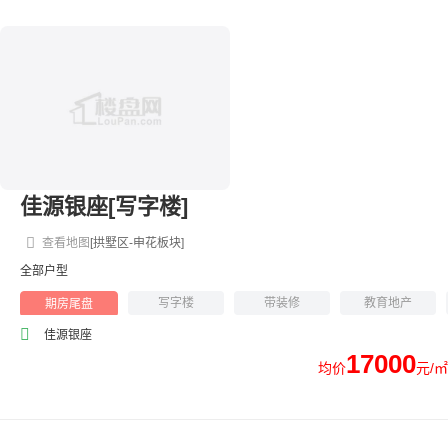
佳源银座[写字楼]
查看地图
[拱墅区-申花板块]
全部户型
写字楼
带装修
教育地产
期房尾盘
改善住宅
佳源银座
17000
均价
元/㎡