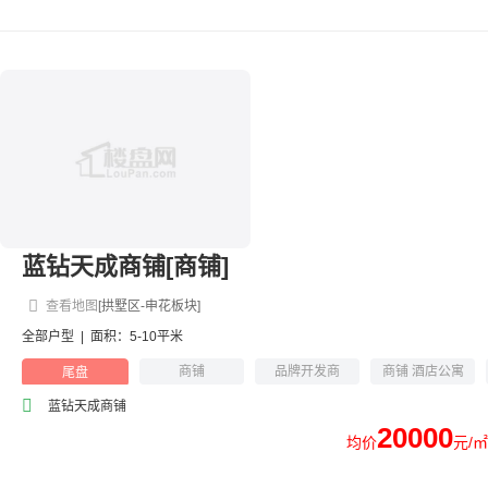
蓝钻天成商铺[商铺]
查看地图
[拱墅区-申花板块]
全部户型
|
面积：5-10平米
商铺
品牌开发商
商铺 酒店公寓
尾盘
地铁沿线
蓝钻天成商铺
20000
均价
元/㎡