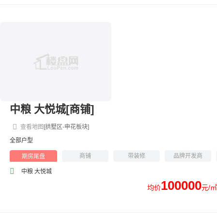
中粮 大悦城[商铺]
查看地图
[拱墅区-申花板块]
全部户型
商铺
带装修
品牌开发商
期房尾盘
酒店式公寓，
地铁沿线
地铁5号线
中粮 大悦城
商铺
100000
均价
元/㎡