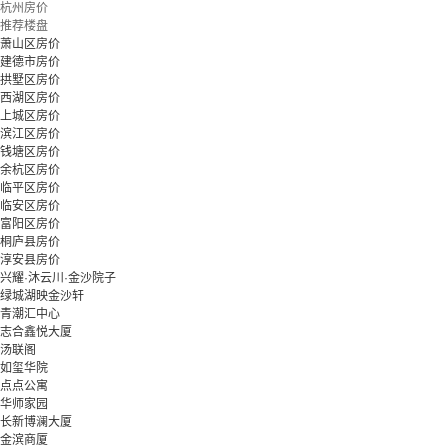
杭州房价
推荐楼盘
萧山区房价
建德市房价
拱墅区房价
西湖区房价
上城区房价
滨江区房价
钱塘区房价
余杭区房价
临平区房价
临安区房价
富阳区房价
桐庐县房价
淳安县房价
兴耀·沐云川·金沙院子
绿城湖映金沙轩
青潮汇中心
志合鑫悦大厦
汤联阁
如玺华院
点点公寓
华师家园
长新博澜大厦
金滨商厦