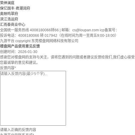
荣绅澜庭
保亿国丰·君潮润府
奥映鸣翠府
滨江浩运府
汇而泰商业中心
全国统一服务热线 4008180066转66 | 邮箱：
cs@loupan.com
icp备案号：
投诉电话：4008180066 转 017942（在线时间为周一至周五9:00-18:00）
九游平台 copyright 东莞楼盘网网络科技有限公司
楼盘网产品使用意见反馈
创建时间：
2026-01-30
感谢您对楼盘网的支持与关注，请将您遇到的问题或者建议反馈给我们,我们虚心接受
您最诚挚的意见和建议。
反馈内容
*
请输入正确的反馈内容