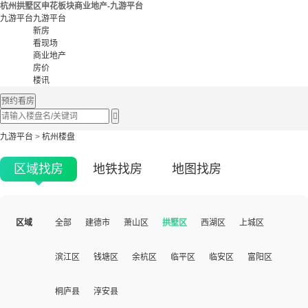
杭州拱墅区申花板块商业地产-九游平台
九游平台
九游平台
新房
看现场
商业地产
房价
楼讯
预约看房

九游平台
>
杭州楼盘
区域找房
地铁找房
地图找房
区域
全部
建德市
萧山区
拱墅区
西湖区
上城区
滨江区
钱塘区
余杭区
临平区
临安区
富阳区
桐庐县
淳安县