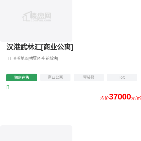
汉港武林汇[商业公寓]
查看地图
[拱墅区-申花板块]
商业公寓
带装修
loft
期房在售
37000
均价
元/㎡