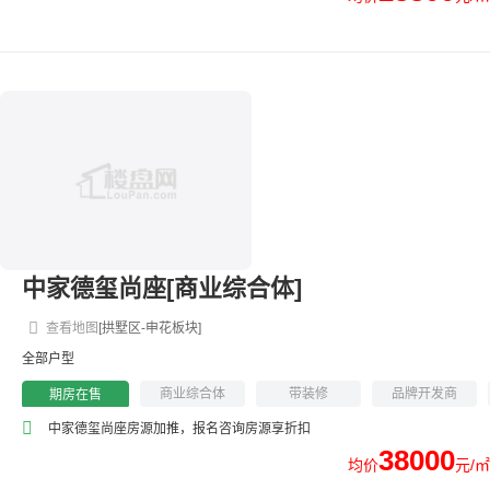
中家德玺尚座[商业综合体]
查看地图
[拱墅区-申花板块]
全部户型
商业综合体
带装修
品牌开发商
期房在售
商铺
中家德玺尚座房源加推，报名咨询房源享折扣
38000
均价
元/㎡