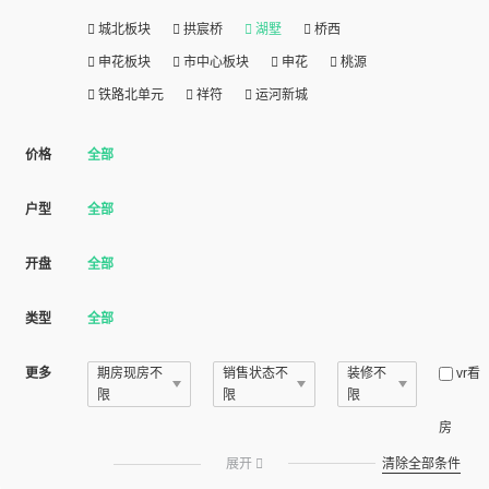

城北板块

拱宸桥

湖墅

桥西

申花板块

市中心板块

申花

桃源

铁路北单元

祥符

运河新城
价格
全部
户型
全部
开盘
全部
类型
全部
更多
期房现房不
销售状态不
装修不
vr看
限
限
限
房
展开

清除全部条件