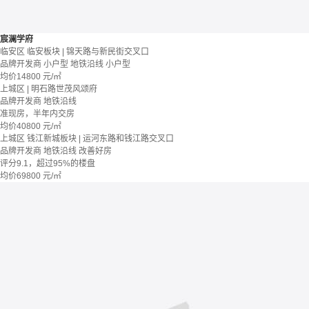
宸澜学府
临安区 临安板块 | 锦天路与新民街交叉口
品牌开发商
小户型
地铁沿线
小户型
均价
14800
元/㎡
上城区 | 明石路世茂风颂府
品牌开发商
地铁沿线
准现房，半年内交房
均价
40800
元/㎡
上城区 钱江新城板块 | 运河东路和钱江路交叉口
品牌开发商
地铁沿线
改善好房
评分9.1，超过95%的楼盘
均价
69800
元/㎡