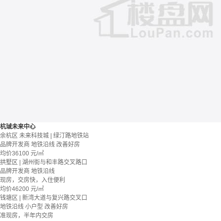
杭珹未来中心
余杭区 未来科技城 | 绿汀路地铁站
品牌开发商
地铁沿线
改善好房
均价
36100
元/㎡
拱墅区 | 湖州街与和丰路交叉路口
品牌开发商
地铁沿线
现房，交房快，入住便利
均价
46200
元/㎡
钱塘区 | 新湾大道与复兴路交叉口
地铁沿线
小户型
改善好房
准现房，半年内交房