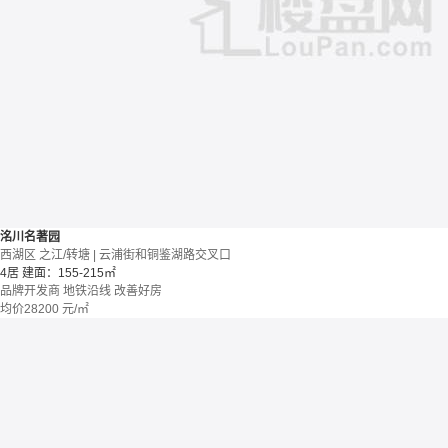
洺川名著园
西湖区 之江/转塘 | 云浦街和铜鉴湖路交叉口
4居
建面：155-215㎡
品牌开发商
地铁沿线
改善好房
均价
28200
元/㎡