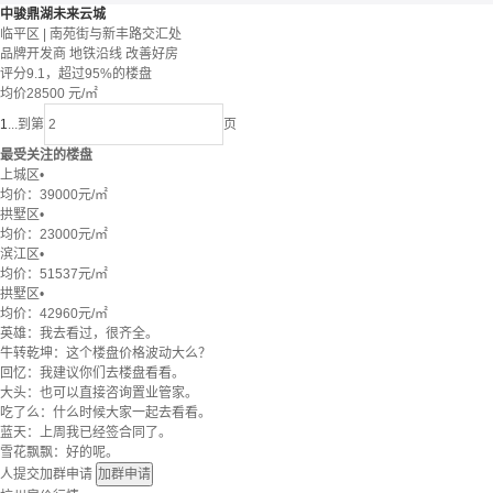
中骏鼎湖未来云城
临平区 | 南苑街与新丰路交汇处
品牌开发商
地铁沿线
改善好房
评分9.1，超过95%的楼盘
均价
28500
元/㎡
1
...
到第
页
最受关注的楼盘
上城区
•
均价：
39000元/㎡
拱墅区
•
均价：
23000元/㎡
滨江区
•
均价：
51537元/㎡
拱墅区
•
均价：
42960元/㎡
英雄：我去看过，很齐全。
牛转乾坤：这个楼盘价格波动大么？
回忆：我建议你们去楼盘看看。
大头：也可以直接咨询置业管家。
吃了么：什么时候大家一起去看看。
蓝天：上周我已经签合同了。
雪花飘飘：好的呢。
人提交加群申请
加群申请