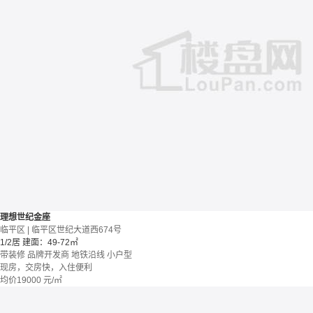
理想世纪金座
临平区 | 临平区世纪大道西674号
1/2居
建面：49-72㎡
带装修
品牌开发商
地铁沿线
小户型
现房，交房快，入住便利
均价
19000
元/㎡