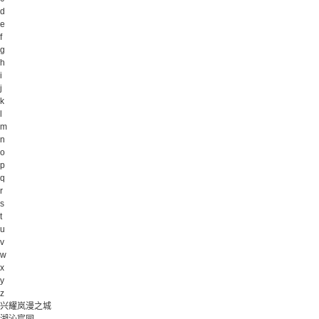
d
e
f
g
h
i
j
k
l
m
n
o
p
q
r
s
t
u
v
w
x
y
z
兴耀岚漫之城