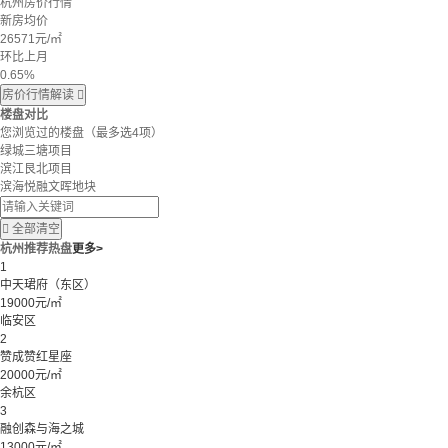
杭州房价行情
新房均价
26571
元/㎡
环比上月
0.65%
房价行情解读

楼盘对比
您浏览过的楼盘
（最多选4项）
绿城三塘项目
滨江艮北项目
滨海悦融文晖地块

全部清空
杭州推荐热盘
更多>
1
中天珺府（东区）
19000元/㎡
临安区
2
赞成赞红星座
20000元/㎡
余杭区
3
融创森与海之城
13000元/㎡