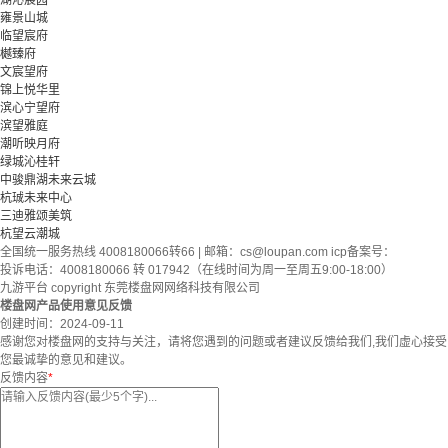
湖沁宸园
雍景山城
临望宸府
樾臻府
文宸望府
锦上悦华里
滨心宁望府
滨望雅庭
潮听映月府
绿城沁桂轩
中骏鼎湖未来云城
杭珹未来中心
三迪雅颂美筑
杭望云潮城
全国统一服务热线 4008180066转66 | 邮箱：
cs@loupan.com
icp备案号：
投诉电话：4008180066 转 017942（在线时间为周一至周五9:00-18:00）
九游平台 copyright 东莞楼盘网网络科技有限公司
楼盘网产品使用意见反馈
创建时间：
2024-09-11
感谢您对楼盘网的支持与关注，请将您遇到的问题或者建议反馈给我们,我们虚心接受
您最诚挚的意见和建议。
反馈内容
*