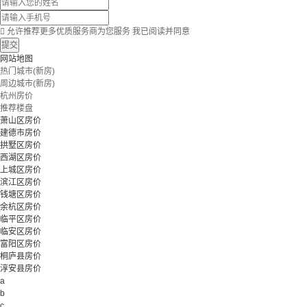

允许推荐更多优质服务商为您服务
我已阅读并同意
提交
网站地图
热门城市(新房)
周边城市(新房)
杭州房价
推荐楼盘
萧山区房价
建德市房价
拱墅区房价
西湖区房价
上城区房价
滨江区房价
钱塘区房价
余杭区房价
临平区房价
临安区房价
富阳区房价
桐庐县房价
淳安县房价
a
b
c