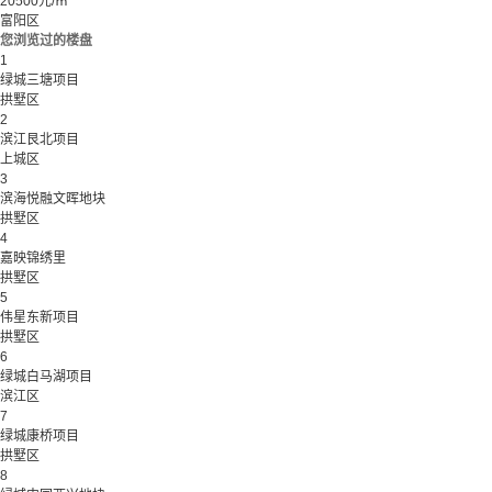
20500元/㎡
富阳区
您浏览过的楼盘
1
绿城三塘项目
拱墅区
2
滨江艮北项目
上城区
3
滨海悦融文晖地块
拱墅区
4
嘉映锦绣里
拱墅区
5
伟星东新项目
拱墅区
6
绿城白马湖项目
滨江区
7
绿城康桥项目
拱墅区
8