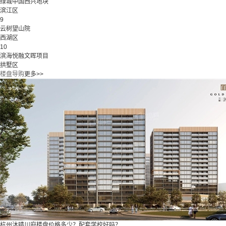
绿城中国西兴地块
滨江区
9
云树望山院
西湖区
10
滨海悦融文晖项目
拱墅区
楼盘导购
更多>>
杭州沐晴川府楼盘价格多少？配套学校好吗？