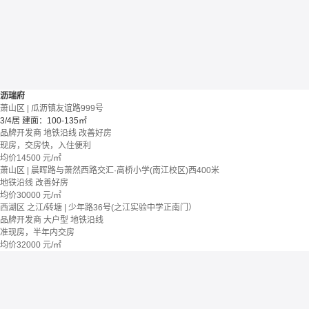
沥瑞府
萧山区 | 瓜沥镇友谊路999号
3/4居
建面：100-135㎡
品牌开发商
地铁沿线
改善好房
现房，交房快，入住便利
均价
14500
元/㎡
萧山区 | 晨晖路与萧然西路交汇·高桥小学(南江校区)西400米
地铁沿线
改善好房
均价
30000
元/㎡
西湖区 之江/转塘 | 少年路36号(之江实验中学正南门）
品牌开发商
大户型
地铁沿线
准现房，半年内交房
均价
32000
元/㎡