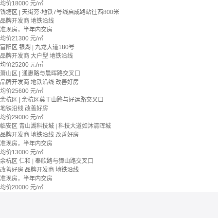
均价
18000
元/㎡
钱塘区 | 天街旁·地铁7号线启成路站往西800米
品牌开发商
地铁沿线
准现房，半年内交房
均价
21300
元/㎡
富阳区 银湖 | 九龙大道180号
品牌开发商
大户型
地铁沿线
均价
25200
元/㎡
萧山区 | 通惠路与晨晖路交叉口
品牌开发商
地铁沿线
改善好房
均价
25600
元/㎡
余杭区 | 余杭区莫干山路与好运路交叉口
地铁沿线
改善好房
均价
29000
元/㎡
临安区 青山湖科技城 | 科技大道如沐清晖城
品牌开发商
地铁沿线
改善好房
准现房，半年内交房
均价
13000
元/㎡
余杭区 仁和 | 奉欣路与獐山路交叉口
改善好房
品牌开发商
地铁沿线
准现房，半年内交房
均价
20000
元/㎡