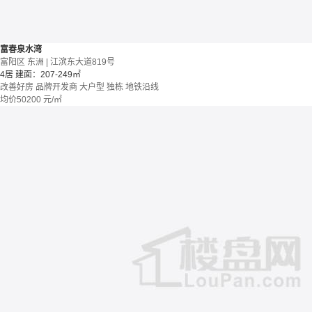
富春泉水湾
富阳区 东洲 | 江滨东大道819号
4居
建面：207-249㎡
改善好房
品牌开发商
大户型
独栋
地铁沿线
均价
50200
元/㎡