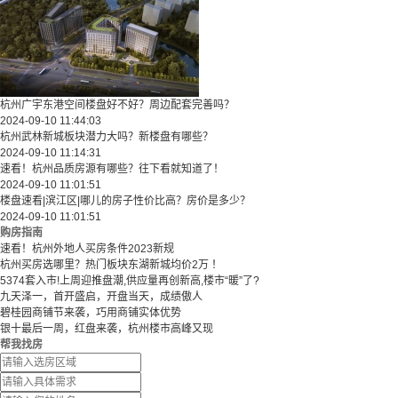
杭州广宇东港空间楼盘好不好？周边配套完善吗？
2024-09-10 11:44:03
杭州武林新城板块潜力大吗？新楼盘有哪些？
2024-09-10 11:14:31
速看！杭州品质房源有哪些？往下看就知道了！
2024-09-10 11:01:51
楼盘速看|滨江区|哪儿的房子性价比高？房价是多少？
2024-09-10 11:01:51
购房指南
速看！杭州外地人买房条件2023新规
杭州买房选哪里？热门板块东湖新城均价2万 ！
5374套入市!上周迎推盘潮,供应量再创新高,楼市“暖”了?
九天泽一，首开盛启，开盘当天，成绩傲人
碧桂园商铺节来袭，巧用商铺实体优势
银十最后一周，红盘来袭，杭州楼市高峰又现
帮我找房