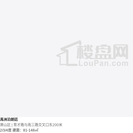
禹洲泊朗廷
萧山区 | 育才路与南三路交叉口东200米
2/3/4居
建面：81-148㎡