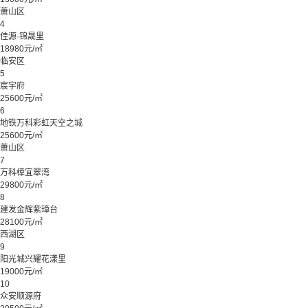
萧山区
4
佳源·锦晟里
18980元/㎡
临安区
5
宸宇府
25600元/㎡
6
地铁万科彩虹天空之城
25600元/㎡
萧山区
7
万科樟宜翠湾
29800元/㎡
8
建发金辉紫璋台
28100元/㎡
西湖区
9
阳光城兴耀花漾里
19000元/㎡
10
众安顺源府