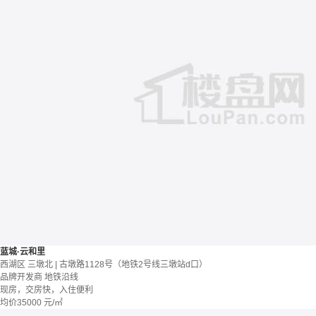
蓝城·云和里
西湖区 三墩北 | 古墩路1128号（地铁2号线三墩站d口）
品牌开发商
地铁沿线
现房，交房快，入住便利
均价
35000
元/㎡