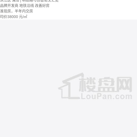
滨江区 浦沿 | 明德路与创智街交汇处
品牌开发商
地铁沿线
改善好房
准现房，半年内交房
均价
38000
元/㎡