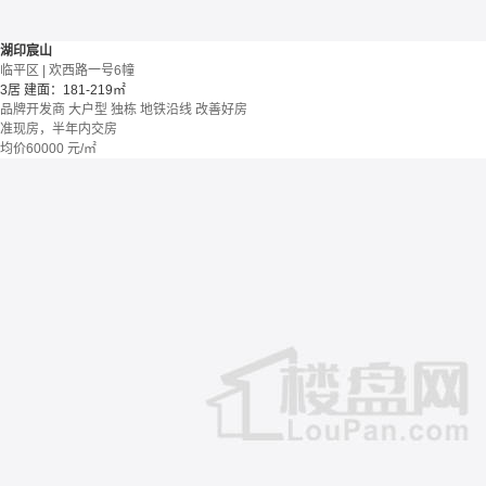
湖印宸山
临平区 | 欢西路一号6幢
3居
建面：181-219㎡
品牌开发商
大户型
独栋
地铁沿线
改善好房
准现房，半年内交房
均价
60000
元/㎡