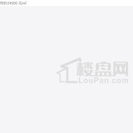
均价
24500
元/㎡