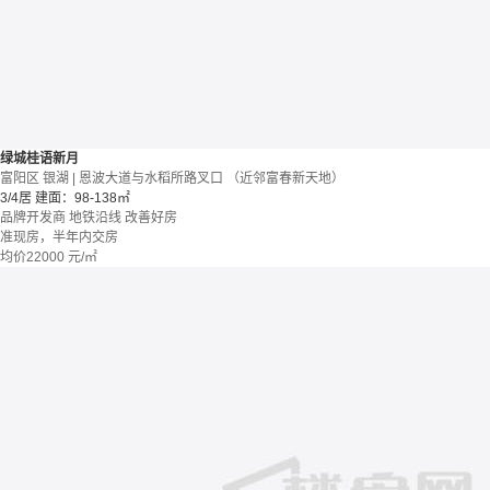
绿城桂语新月
富阳区 银湖 | 恩波大道与水稻所路叉口 （近邻富春新天地）
3/4居
建面：98-138㎡
品牌开发商
地铁沿线
改善好房
准现房，半年内交房
均价
22000
元/㎡