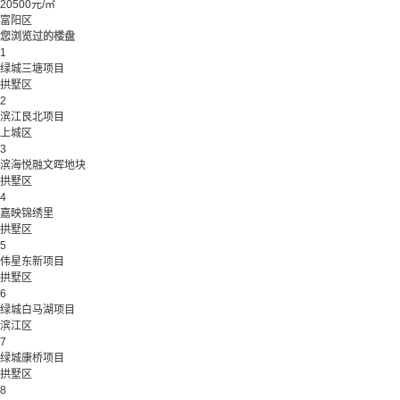
20500元/㎡
富阳区
您浏览过的楼盘
1
绿城三塘项目
拱墅区
2
滨江艮北项目
上城区
3
滨海悦融文晖地块
拱墅区
4
嘉映锦绣里
拱墅区
5
伟星东新项目
拱墅区
6
绿城白马湖项目
滨江区
7
绿城康桥项目
拱墅区
8