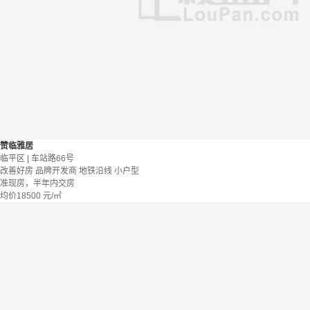
赞临雅居
临平区 | 车站路66号
改善好房
品牌开发商
地铁沿线
小户型
准现房，半年内交房
均价
18500
元/㎡