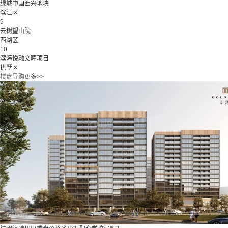
绿城中国西兴地块
滨江区
9
云树望山院
西湖区
10
滨海悦融文晖项目
拱墅区
楼盘导购
更多>>