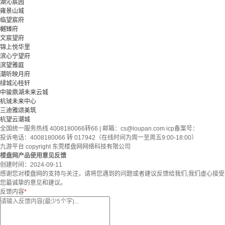
湖沁宸园
雍景山城
临望宸府
樾臻府
文宸望府
锦上悦华里
滨心宁望府
滨望雅庭
潮听映月府
绿城沁桂轩
中骏鼎湖未来云城
杭珹未来中心
三迪雅颂美筑
杭望云潮城
全国统一服务热线 4008180066转66 | 邮箱：
cs@loupan.com
icp备案号：
投诉电话：4008180066 转 017942（在线时间为周一至周五9:00-18:00）
九游平台 copyright 东莞楼盘网网络科技有限公司
楼盘网产品使用意见反馈
创建时间：
2024-09-11
感谢您对楼盘网的支持与关注，请将您遇到的问题或者建议反馈给我们,我们虚心接受
您最诚挚的意见和建议。
反馈内容
*