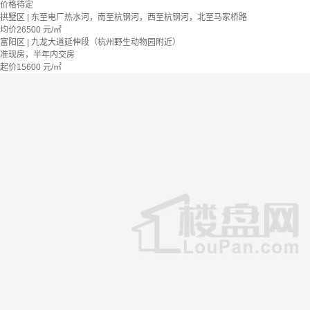
价格待定
拱墅区 | 东至电厂热水河，南至杭钢河，西至杭钢河，北至马家桥路
均价
26500
元/㎡
富阳区 | 九龙大道延伸段（杭州野生动物园附近）
准现房，半年内交房
起价
15600
元/㎡