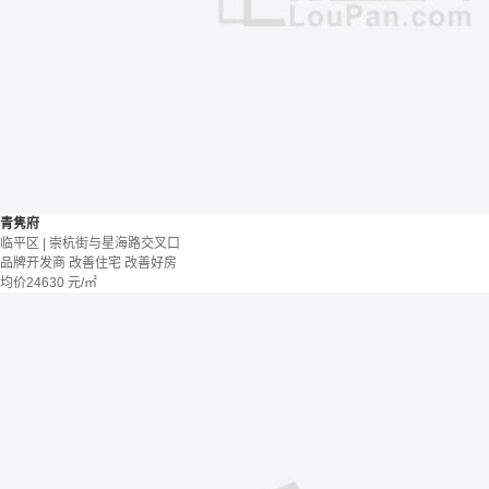
青隽府
临平区 | 崇杭街与星海路交叉口
品牌开发商
改善住宅
改善好房
均价
24630
元/㎡