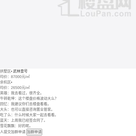
拱墅区
•
武林壹号
均价：
87000元/㎡
余杭区
•
均价：
26500元/㎡
英雄：我去看过，很齐全。
牛转乾坤：这个楼盘价格波动大么？
回忆：我建议你们去楼盘看看。
大头：也可以直接咨询置业管家。
吃了么：什么时候大家一起去看看。
蓝天：上周我已经签合同了。
雪花飘飘：好的呢。
人提交加群申请
加群申请