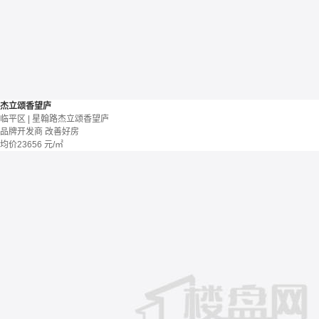
杰立颂香望庐
临平区 | 星翰路杰立颂香望庐
品牌开发商
改善好房
均价
23656
元/㎡