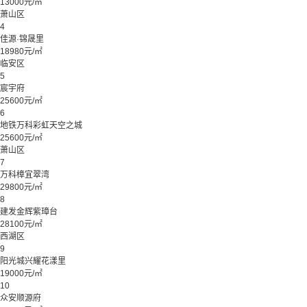
13000元/㎡
萧山区
4
佳源·锦晟里
18980元/㎡
临安区
5
宸宇府
25600元/㎡
6
地铁万科彩虹天空之城
25600元/㎡
萧山区
7
万科樟宜翠湾
29800元/㎡
8
建发金辉紫璋台
28100元/㎡
西湖区
9
阳光城兴耀花漾里
19000元/㎡
10
众安顺源府