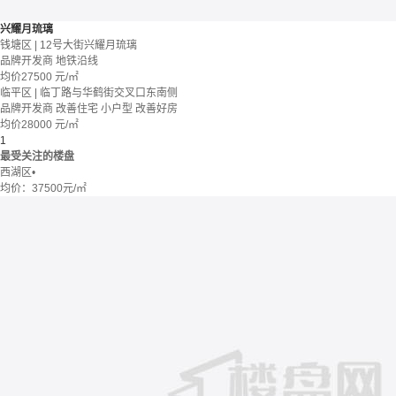
兴耀月琉璃
钱塘区 | 12号大街兴耀月琉璃
品牌开发商
地铁沿线
均价
27500
元/㎡
临平区 | 临丁路与华鹤街交叉口东南侧
品牌开发商
改善住宅
小户型
改善好房
均价
28000
元/㎡
1
最受关注的楼盘
西湖区
•
均价：
37500元/㎡