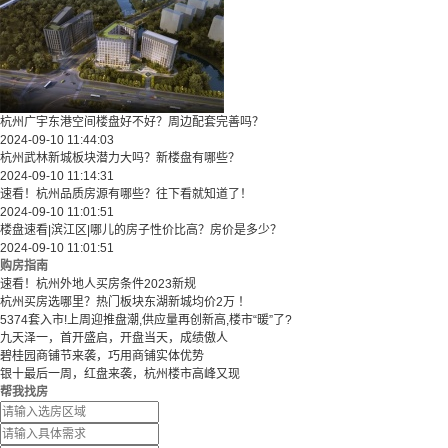
杭州广宇东港空间楼盘好不好？周边配套完善吗？
2024-09-10 11:44:03
杭州武林新城板块潜力大吗？新楼盘有哪些？
2024-09-10 11:14:31
速看！杭州品质房源有哪些？往下看就知道了！
2024-09-10 11:01:51
楼盘速看|滨江区|哪儿的房子性价比高？房价是多少？
2024-09-10 11:01:51
购房指南
速看！杭州外地人买房条件2023新规
杭州买房选哪里？热门板块东湖新城均价2万 ！
5374套入市!上周迎推盘潮,供应量再创新高,楼市“暖”了?
九天泽一，首开盛启，开盘当天，成绩傲人
碧桂园商铺节来袭，巧用商铺实体优势
银十最后一周，红盘来袭，杭州楼市高峰又现
帮我找房