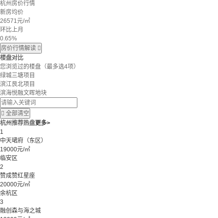
杭州房价行情
新房均价
26571
元/㎡
环比上月
0.65%
房价行情解读

楼盘对比
您浏览过的楼盘
（最多选4项）
绿城三塘项目
滨江艮北项目
滨海悦融文晖地块

全部清空
杭州推荐热盘
更多>
1
中天珺府（东区）
19000元/㎡
临安区
2
赞成赞红星座
20000元/㎡
余杭区
3
融创森与海之城