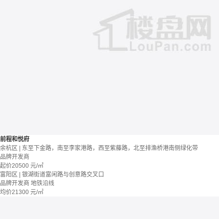
前程和悦府
余杭区 | 东至下金路，南至李家港路，西至紫藤路，北至排渔桥港南侧绿化带
品牌开发商
起价
20500
元/㎡
富阳区 | 银湖街道富闲路与创意路交叉口
品牌开发商
地铁沿线
均价
21300
元/㎡