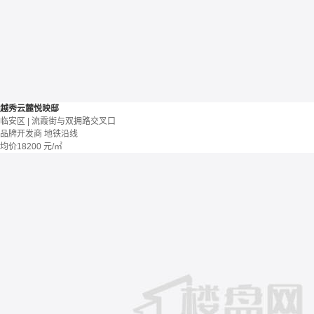
越秀云麓悦映邸
临安区 | 流霞街与双拥路交叉口
品牌开发商
地铁沿线
均价
18200
元/㎡