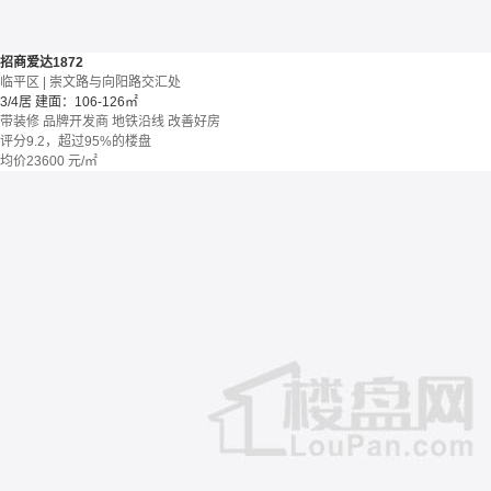
招商爱达1872
临平区 | 崇文路与向阳路交汇处
3/4居
建面：106-126㎡
带装修
品牌开发商
地铁沿线
改善好房
评分9.2，超过95%的楼盘
均价
23600
元/㎡