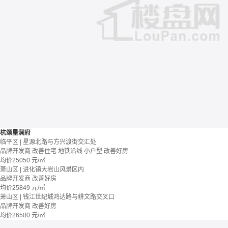
杭颂星澜府
临平区 | 星源北路与方兴渡街交汇处
品牌开发商
改善住宅
地铁沿线
小户型
改善好房
均价
25050
元/㎡
萧山区 | 进化镇大岩山风景区内
品牌开发商
改善好房
均价
25849
元/㎡
萧山区 | 钱江世纪城鸿达路与耕文路交叉口
品牌开发商
改善好房
均价
26500
元/㎡