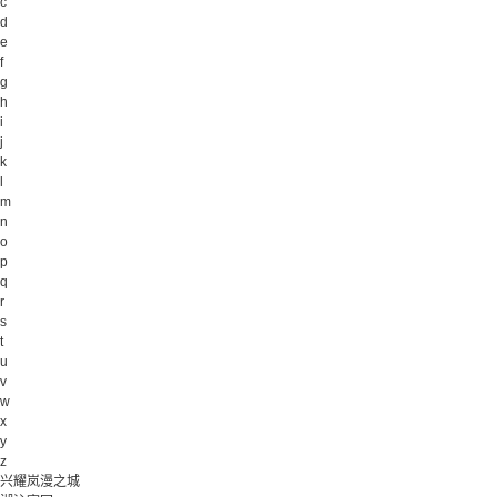
c
d
e
f
g
h
i
j
k
l
m
n
o
p
q
r
s
t
u
v
w
x
y
z
兴耀岚漫之城