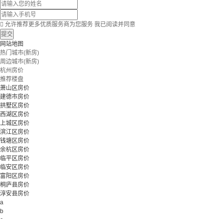

允许推荐更多优质服务商为您服务
我已阅读并同意
提交
网站地图
热门城市(新房)
周边城市(新房)
杭州房价
推荐楼盘
萧山区房价
建德市房价
拱墅区房价
西湖区房价
上城区房价
滨江区房价
钱塘区房价
余杭区房价
临平区房价
临安区房价
富阳区房价
桐庐县房价
淳安县房价
a
b