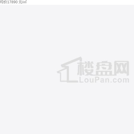
均价
17890
元/㎡