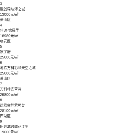
3
融创森与海之城
13000元/㎡
萧山区
4
佳源·锦晟里
18980元/㎡
临安区
5
宸宇府
25600元/㎡
6
地铁万科彩虹天空之城
25600元/㎡
萧山区
7
万科樟宜翠湾
29800元/㎡
8
建发金辉紫璋台
28100元/㎡
西湖区
9
阳光城兴耀花漾里
19000元/㎡