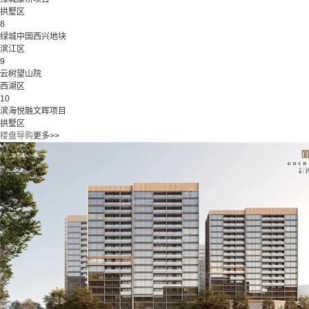
拱墅区
8
绿城中国西兴地块
滨江区
9
云树望山院
西湖区
10
滨海悦融文晖项目
拱墅区
楼盘导购
更多>>