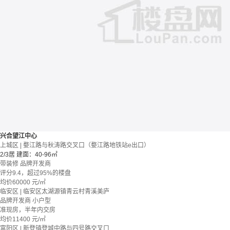
兴合望江中心
上城区 | 婺江路与秋涛路交叉口（婺江路地铁站e出口）
2/3居
建面：40-96㎡
带装修
品牌开发商
评分9.4，超过95%的楼盘
均价
60000
元/㎡
临安区 | 临安区太湖源镇青云村青溪美庐
品牌开发商
小户型
准现房，半年内交房
均价
11400
元/㎡
富阳区 | 新登镇登城中路与四号路交叉口