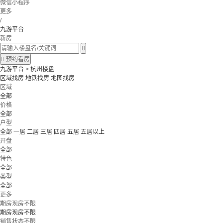
微信小程序
更多
/
九游平台
新房


预约看房
九游平台
>
杭州楼盘
区域找房
地铁找房
地图找房
区域
全部
价格
全部
户型
全部
一居
二居
三居
四居
五居
五居以上
开盘
全部
特色
全部
类型
全部
更多
期房现房不限
期房现房不限
销售状态不限