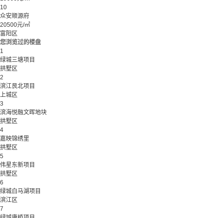
10
众安顺源府
20500元/㎡
富阳区
您浏览过的楼盘
1
绿城三塘项目
拱墅区
2
滨江艮北项目
上城区
3
滨海悦融文晖地块
拱墅区
4
嘉映锦绣里
拱墅区
5
伟星东新项目
拱墅区
6
绿城白马湖项目
滨江区
7
绿城康桥项目