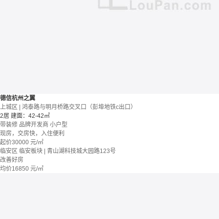
德信杭州之翼
上城区 | 鸿泰路与明月桥路交叉口（彭埠地铁c出口）
2居
建面：42-42㎡
带装修
品牌开发商
小户型
现房，交房快，入住便利
起价
30000
元/㎡
临安区 临安板块 | 青山湖科技城大园路123号
改善好房
均价
16850
元/㎡