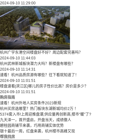
2024-09-10 11:29:00
杭州广宇东港空间楼盘好不好？周边配套完善吗？
2024-09-10 11:44:03
杭州武林新城板块潜力大吗？新楼盘有哪些？
2024-09-10 11:14:31
速看！杭州品质房源有哪些？往下看就知道了！
2024-09-10 11:01:51
楼盘速看|滨江区|哪儿的房子性价比高？房价是多少？
2024-09-10 11:01:51
购房指南
速看！杭州外地人买房条件2023新规
杭州买房选哪里？热门板块东湖新城均价2万 ！
5374套入市!上周迎推盘潮,供应量再创新高,楼市“暖”了?
九天泽一，首开盛启，开盘当天，成绩傲人
碧桂园商铺节来袭，巧用商铺实体优势
银十最后一周，红盘来袭，杭州楼市高峰又现
帮我找房