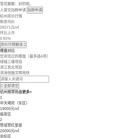
雪花飘飘：好的呢。
人提交加群申请
加群申请
杭州房价行情
新房均价
26571
元/㎡
环比上月
0.65%
房价行情解读

楼盘对比
您浏览过的楼盘
（最多选4项）
绿城三塘项目
滨江艮北项目
滨海悦融文晖地块

全部清空
杭州推荐热盘
更多>
1
中天珺府（东区）
19000元/㎡
临安区
2
赞成赞红星座
20000元/㎡
余杭区