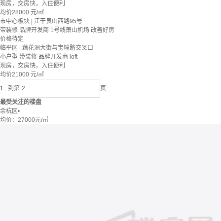
现房，交房快，入住便利
均价
28000
元/㎡
市中心板块 | 江干艮山西路95号
带装修
品牌开发商
1号线萧山机场
改善好房
价格待定
临平区 | 藕花洲大街与宝幢路交叉口
小户型
带装修
品牌开发商
loft
现房，交房快，入住便利
均价
21000
元/㎡
1
...
到第
页
最受关注的楼盘
余杭区
•
均价：
27000元/㎡