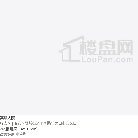
棠颂大院
临安区 | 临安区锦城街道圣园路与吴山街交叉口
2/3居
建面：65-102㎡
改善好房
小户型