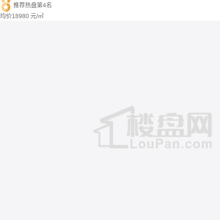
推荐热盘第4名
均价
18980
元/㎡