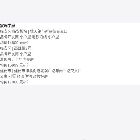
宸澜学府
临安区 临安板块 | 锦天路与新民街交叉口
品牌开发商
小户型
地铁沿线
小户型
均价
14800
元/㎡
临安区 | 高虹街3号
品牌开发商
小户型
准现房，半年内交房
均价
16999
元/㎡
建德市 | 建德市洋溪街道北滨江路与南三路交叉口
公寓 别墅
经济住宅
改善好房
均价
17000
元/㎡