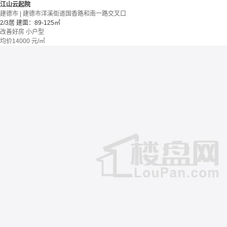
江山云起院
建德市 | 建德市洋溪街道国香路和南一路交叉口
2/3居
建面：89-125㎡
改善好房
小户型
均价
14000
元/㎡