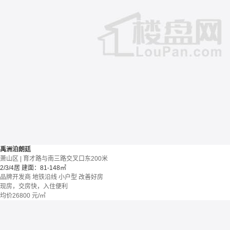
禹洲泊朗廷
萧山区 | 育才路与南三路交叉口东200米
2/3/4居
建面：81-148㎡
品牌开发商
地铁沿线
小户型
改善好房
现房，交房快，入住便利
均价
26800
元/㎡