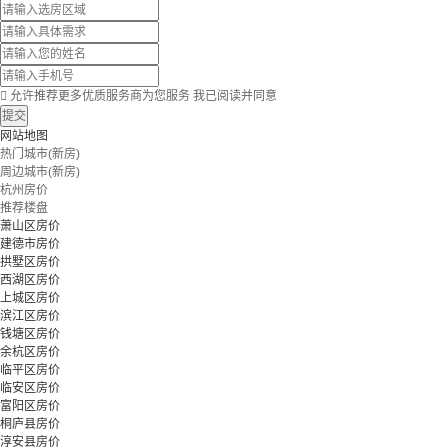

允许推荐更多优质服务商为您服务
我已阅读并同意
提交
网站地图
热门城市(新房)
周边城市(新房)
杭州房价
推荐楼盘
萧山区房价
建德市房价
拱墅区房价
西湖区房价
上城区房价
滨江区房价
钱塘区房价
余杭区房价
临平区房价
临安区房价
富阳区房价
桐庐县房价
淳安县房价