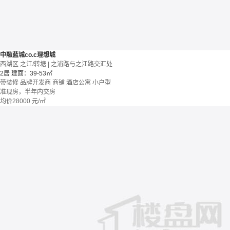
中融蓝城co.c理想城
西湖区 之江/转塘 | 之浦路与之江路交汇处
2居
建面：39-53㎡
带装修
品牌开发商
商铺 酒店公寓
小户型
准现房，半年内交房
均价
28000
元/㎡