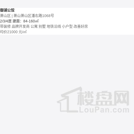
御湖公馆
萧山区 | 萧山萧山区潘右路1068号
2/3/4居
建面：84-160㎡
带装修
品牌开发商
公寓 别墅
地铁沿线
小户型
改善好房
均价
21000
元/㎡