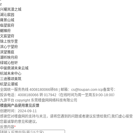
z
兴耀岚漫之城
湖沁宸园
雍景山城
临望宸府
樾臻府
文宸望府
锦上悦华里
滨心宁望府
滨望雅庭
潮听映月府
绿城沁桂轩
中骏鼎湖未来云城
杭珹未来中心
三迪雅颂美筑
杭望云潮城
全国统一服务热线 4008180066转66 | 邮箱：
cs@loupan.com
icp备案号：
投诉电话：4008180066 转 017942（在线时间为周一至周五9:00-18:00）
九游平台 copyright 东莞楼盘网网络科技有限公司
楼盘网产品使用意见反馈
创建时间：
2024-09-11
感谢您对楼盘网的支持与关注，请将您遇到的问题或者建议反馈给我们,我们虚心接受
您最诚挚的意见和建议。
反馈内容
*