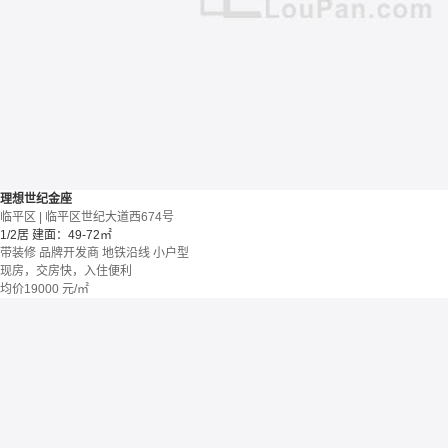
理想世纪金座
临平区 | 临平区世纪大道西674号
1/2居
建面：49-72㎡
带装修
品牌开发商
地铁沿线
小户型
现房，交房快，入住便利
均价
19000
元/㎡