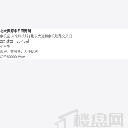
北大资源未名府商铺
余杭区 未来科技城 | 荆长大道和余杭塘路交叉口
2居
建面：35-45㎡
小户型
现房，交房快，入住便利
均价
60000
元/㎡