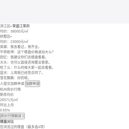
滨江区
•
荣盛江荣府
均价：
38000元/㎡
拱墅区
•
均价：
23000元/㎡
英雄：我去看过，很齐全。
牛转乾坤：这个楼盘价格波动大么？
回忆：我建议你们去楼盘看看。
大头：也可以直接咨询置业管家。
吃了么：什么时候大家一起去看看。
蓝天：上周我已经签合同了。
雪花飘飘：好的呢。
人提交加群申请
加群申请
杭州房价行情
新房均价
26571
元/㎡
环比上月
0.65%
房价行情解读

楼盘对比
您浏览过的楼盘
（最多选4项）