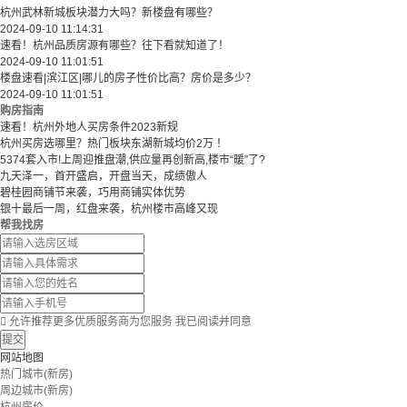
杭州武林新城板块潜力大吗？新楼盘有哪些？
2024-09-10 11:14:31
速看！杭州品质房源有哪些？往下看就知道了！
2024-09-10 11:01:51
楼盘速看|滨江区|哪儿的房子性价比高？房价是多少？
2024-09-10 11:01:51
购房指南
速看！杭州外地人买房条件2023新规
杭州买房选哪里？热门板块东湖新城均价2万 ！
5374套入市!上周迎推盘潮,供应量再创新高,楼市“暖”了?
九天泽一，首开盛启，开盘当天，成绩傲人
碧桂园商铺节来袭，巧用商铺实体优势
银十最后一周，红盘来袭，杭州楼市高峰又现
帮我找房

允许推荐更多优质服务商为您服务
我已阅读并同意
提交
网站地图
热门城市(新房)
周边城市(新房)