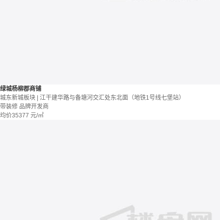
绿城杨柳郡商铺
城东新城板块 | 江干建华路与备塘河交汇处东北面（地铁1号线七堡站）
带装修
品牌开发商
均价
35377
元/㎡