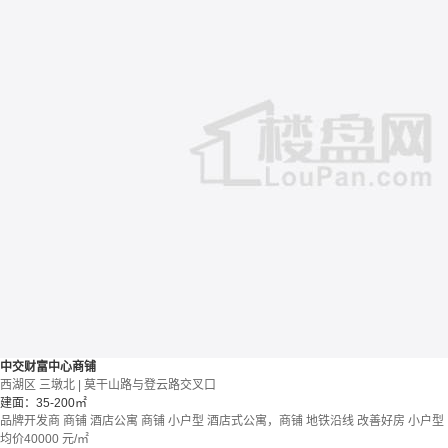
中交财富中心商铺
西湖区 三墩北 | 莫干山路与登云路交叉口
建面：35-200㎡
品牌开发商
商铺 酒店公寓
商铺
小户型
酒店式公寓，商铺
地铁沿线
改善好房
小户型
均价
40000
元/㎡