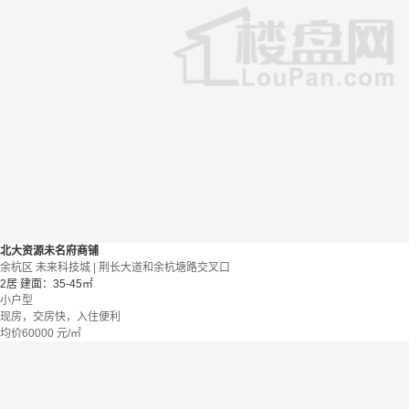
北大资源未名府商铺
余杭区 未来科技城 | 荆长大道和余杭塘路交叉口
2居
建面：35-45㎡
小户型
现房，交房快，入住便利
均价
60000
元/㎡