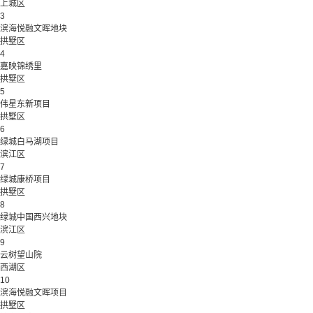
上城区
3
滨海悦融文晖地块
拱墅区
4
嘉映锦绣里
拱墅区
5
伟星东新项目
拱墅区
6
绿城白马湖项目
滨江区
7
绿城康桥项目
拱墅区
8
绿城中国西兴地块
滨江区
9
云树望山院
西湖区
10
滨海悦融文晖项目
拱墅区