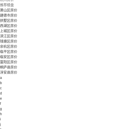
杭州房价
推荐楼盘
萧山区房价
建德市房价
拱墅区房价
西湖区房价
上城区房价
滨江区房价
钱塘区房价
余杭区房价
临平区房价
临安区房价
富阳区房价
桐庐县房价
淳安县房价
a
b
c
d
e
f
g
h
i
j