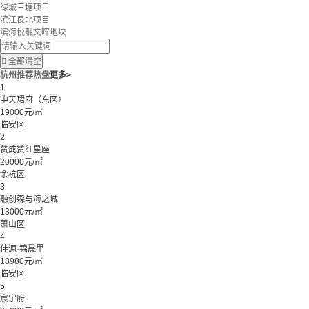
绿城三塘项目
滨江艮北项目
滨海悦融文晖地块

全部清空
杭州推荐热盘
更多>
1
中天珺府（东区）
19000元/㎡
临安区
2
赞成赞红星座
20000元/㎡
余杭区
3
融创森与海之城
13000元/㎡
萧山区
4
佳源·锦晟里
18980元/㎡
临安区
5
宸宇府