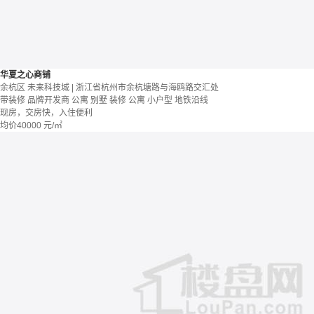
华夏之心商铺
余杭区 未来科技城 | 浙江省杭州市余杭塘路与海鸥路交汇处
带装修
品牌开发商
公寓 别墅
装修
公寓
小户型
地铁沿线
现房，交房快，入住便利
均价
40000
元/㎡