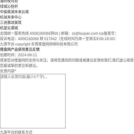
潮听映月府
绿城沁桂轩
中骏鼎湖未来云城
杭珹未来中心
三迪雅颂美筑
杭望云潮城
全国统一服务热线 4008180066转66 | 邮箱：
cs@loupan.com
icp备案号：
投诉电话：4008180066 转 017942（在线时间为周一至周五9:00-18:00）
九游平台 copyright 东莞楼盘网网络科技有限公司
楼盘网产品使用意见反馈
创建时间：
2024-09-11
感谢您对楼盘网的支持与关注，请将您遇到的问题或者建议反馈给我们,我们虚心接受
您最诚挚的意见和建议。
反馈内容
*
九游平台的联系方式