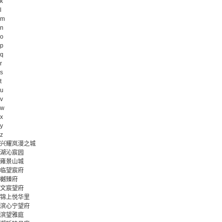
k
l
m
n
o
p
q
r
s
t
u
v
w
x
y
z
兴耀岚漫之城
湖沁宸园
雍景山城
临望宸府
樾臻府
文宸望府
锦上悦华里
滨心宁望府
滨望雅庭