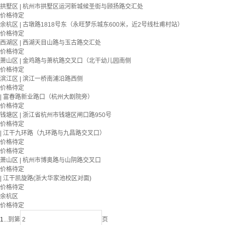
拱墅区 | 杭州市拱墅区运河新城候圣街与顾扬路交汇处
价格待定
余杭区 | 古墩路1818号东（永旺梦乐城东600米，近2号线杜甫村站）
价格待定
西湖区 | 西湖天目山路与玉古路交汇处
价格待定
萧山区 | 金鸡路与萧杭路交叉口（北干幼儿园南侧
价格待定
滨江区 | 滨江一桥南浦沿路西侧
价格待定
| 富春路新业路口（杭州大剧院旁）
价格待定
钱塘区 | 浙江省杭州市钱塘区闸口路950号
价格待定
| 江干九环路（九环路与九昌路交叉口）
价格待定
价格待定
萧山区 | 杭州市博奥路与山阴路交叉口
价格待定
| 江干凯旋路(浙大华家池校区对面)
价格待定
余杭区
价格待定
1
...
到第
页