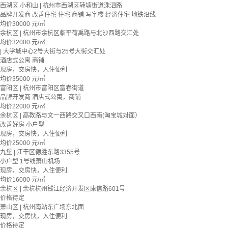
西湖区 小和山 | 杭州市西湖区转塘街道洙泗路
品牌开发商
改善住宅
住宅 商铺 写字楼
经济住宅
地铁沿线
均价
30000
元/㎡
余杭区 | 杭州市余杭区临平荷禹路与北沙西路交汇处
均价
32000
元/㎡
| 大学城中心2号大街与25号大街交汇处
酒店式公寓 商铺
现房，交房快，入住便利
均价
35000
元/㎡
富阳区 | 杭州市富阳区富春街道
品牌开发商
酒店式公寓，商铺
均价
22000
元/㎡
余杭区 | 高教路与文一西路交叉口西南(淘宝城对面）
改善好房
小户型
现房，交房快，入住便利
均价
25000
元/㎡
九堡 | 江干区德胜东路3355号
小户型
1号线萧山机场
现房，交房快，入住便利
均价
16000
元/㎡
余杭区 | 余杭杭州钱江经济开发区康信路601号
价格待定
萧山区 | 杭州南站东广场东北面
现房，交房快，入住便利
价格待定