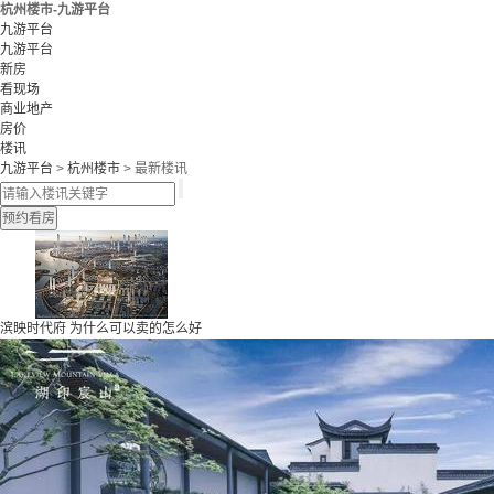
杭州楼市-九游平台
九游平台
九游平台
新房
看现场
商业地产
房价
楼讯
九游平台
>
杭州楼市
> 最新楼讯
预约看房
滨映时代府 为什么可以卖的怎么好