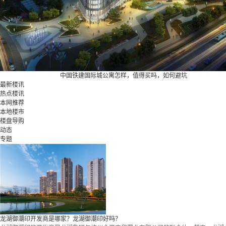
中国铁建国际城公寓怎样，值得买吗，如何避坑
最新楼讯
热点楼讯
本网推荐
本地楼市
楼盘导购
动态
专题
龙湖御潮印开发商是哪家？龙湖御潮印好吗？