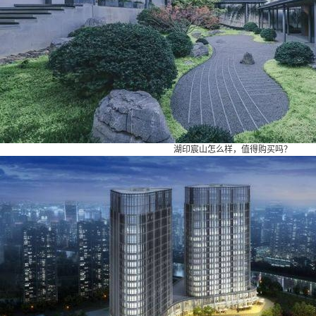
湖印宸山怎么样，值得购买吗？