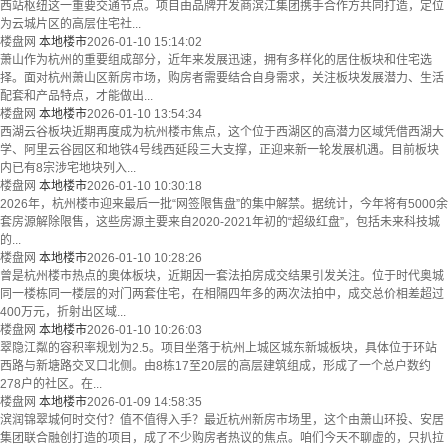
西站枢纽这一重要交通节点。项目由品牌开发商滨江集团携手合作方共同打造，定位
为云城片区的高层住宅社...
楼盘网
本地楼市
2026-01-10 15:14:02
萧山作为杭州的重要组成部分，近年来发展迅速，拥有多样化的居住板块和住宅选
择。面对杭州萧山区新房市场，购房者需要结合自身需求，关注板块发展潜力、生活
配套和产品特点，才能做出...
楼盘网
本地楼市
2026-01-10 13:54:34
西湖云谷板块近期再度成为杭州楼市焦点，这个位于西湖区的高潜力区域凭借西湖大
学、阿里云谷园区和地铁4号线西延段三大支撑，正迎来新一轮发展机遇。目前板块
内已有8宗涉宅地块列入...
楼盘网
本地楼市
2026-01-10 10:30:18
2026年，杭州楼市迎来最后一批“网签限售盘”的集中解禁。据统计，今年将有5000余
套房源解除限售，这些房源主要来自2020-2021年初的“超级红盘”，包括未来科技城
的...
楼盘网
本地楼市
2026-01-10 10:28:26
曾是杭州楼市热点的奥体板块，近期因一套法拍房成交结果引发关注。位于时代奥城
同一楼栋同一楼层的对门两套住宅，在相隔四年多的两次法拍中，成交总价相差超过
400万元，折射出区域...
楼盘网
本地楼市
2026-01-10 10:26:03
翠隐江粼的容积率规划为2.5。项目坐落于杭州上城区城东新城板块，具体位于环站
西路与新塘路交叉口北侧。由8栋17至20层的高层建筑组成，形成了一个总户数约
278户的社区。在...
楼盘网
本地楼市
2026-01-09 14:58:35
滨润锦翠城何时交付？值不值得入手？最近杭州新房市场里，这个由萧山环投、安居
集团联合融创打造的项目，成了不少购房者热议的焦点。咱们今天不聊虚的，只扒拉