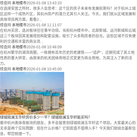
楼盘网
本地楼市
2026-01-08 13:43:33
在选择安居之所时，很多人会思考：这个区的房子未来有发展前景吗？对于杭州上城
区这样一个成熟片区，其杭州房产的潜力尤其引人关注。今天，我们就从区域发展和
具体项目两方面，看看2...
楼盘网
本地楼市
2026-01-08 11:11:07
在杭州买房，选对板块往往事半功倍。当前杭州楼市中，北部新城、运河新城和云城
这三个板块因其发展规划和配套设施，吸引了众多购房者的目光。这些区域不仅有便
利的交通和丰富的商业资...
楼盘网
本地楼市
2026-01-08 10:48:09
在杭州繁华的湖滨商圈，一栋拥有百年历史的老建筑——“适庐”，近期完成了其土地
性质的重大转变，由原来的机关团体用地正式变更为商业用地，为其注入了新的活
力。
楼盘网
本地楼市
2026-01-08 10:45:00
绿城晓澜玉华轩房价多少一平？绿城晓澜玉华轩能买吗？
看中杭州奥体南板块的朋友，多半会留意到绿城晓澜玉华轩这个项目。大家最关心的
无非是两个实际問題：现在什么价格？它到底值不值得入手？今天我们就结合最新信
息，帮您梳理一下。