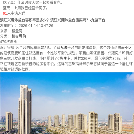
吃了么：什么时候大家一起去看看啊。
蓝天：上周我已经签合同了。
91
人申请入群
滨江兴耀沐兰台容积率是多少？滨江兴耀沐兰台能买吗？-九游平台
发布时间： 2026-01-14 13:47:26
来源： 楼盘网
分类：
楼盘导购
479次浏览
滨江兴耀·沐兰台的容积率是2.5。了解
九游平台
的朋友都清楚，这个数值意味着
小区
的建筑密度和居住舒适度有一个比较平衡的规划。项目由滨江集团、兴耀房产和贝好
家三家开发商联合打造，小区规划了6栋
住宅
，总共326户，绿化率约为35%。对于
正在钱塘区看新楼盘的购房者来说，这样的基础指标显示出它倾向于营造一个居住环
境相对舒适的社区。