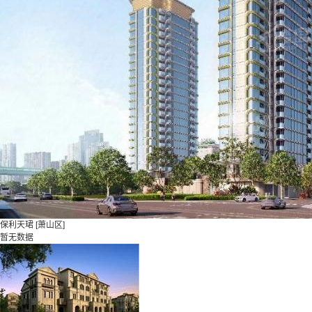
保利天珺
[萧山区]
暂无数据