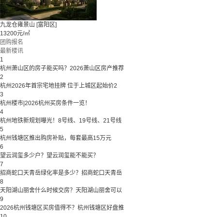
九龙仓雍景山
[富阳区]
13200元/㎡
团购报名
最新楼讯
1
杭州萧山区的房子能买吗？2026萧山区房产推荐
2
杭州2026年首宗宅地挂牌 位于上城区起始价2
3
杭州楼市|2026杭州买房条件一览！
4
杭州地铁新规划曝光！8号线、19号线、21号线
5
杭州钱塘区推出购房补贴，每套最高15万元
6
望云润玺多少户？望云润玺能不能买？
7
招商蛇口天青岳绿化率是多少？招商蛇口天青岳
8
天阳湖山丽舍什么时候交房？天阳湖山丽舍可以
9
2026杭州钱塘区买房值得不？杭州钱塘区好盘推
10