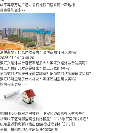
临平再添万达广场，翁梅地铁口迎来商业新地标
楼盘导购
更多>>
滨悦翡丽轩什么时候交房？滨悦翡丽轩可以买吗？
2026-01-14 13:49:20
滨江兴耀沐兰台容积率是多少？滨江兴耀沐兰台能买吗？
锦上万象府开发商是哪家？锦上万象府好吗？
招商蛇口杭序府开发商是哪家？招商蛇口杭序府建议买吗？
滨江鸣湖里属于什么档次？滨江鸣湖里可以买吗？
购房指南
更多>>
杭州临安区低密洋房推荐：临安区纯改善社区有哪些？
​​杭州临平区有哪些高性价比楼盘？2025想买房的快来看！​
杭州最近购房新政策出台!层高提高到不低于3米!
速看！杭州外地人买房条件2023新规