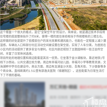
这个楼盘一个很大的看点，是它“全架空平台”的设计。简单说，就是通过技术手段将
住宅楼的底层整体抬升了约9米，使得一楼的居住体验相当于传统楼栋的三楼左右。
这样做的好处是提升了低楼层住户的采光效果和通风能力，也能在一定程度上减少潮
湿感。车辆出入口和部分社区活动空间被设置在架空层，实现了人车分离，为居民在
小区内的活动提供了更多安全与便利。社区内部还规划了主题园林和一些泛会所空
间，丰富了日常休闲选择。
项目所处的地理位置和周边配套是其另一优势。它坐落于金沙湖板块，靠近地铁1号
线下沙西站，公共交通比较方便。周边有幸福河幼儿园、幸福河小学等教育资源，文
海湖畔中学也在建设中。商业方面，周边有龙湖金沙天街、吾角天街、下沙银泰等多
个商业体。直线距离约1.5公里有邵逸夫医院（钱塘院区）。这些配套为日常生活打
下了不错的基础。