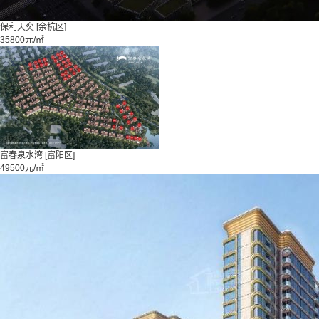
保利天奕
[余杭区]
35800元/㎡
富春泉水湾
[富阳区]
49500元/㎡