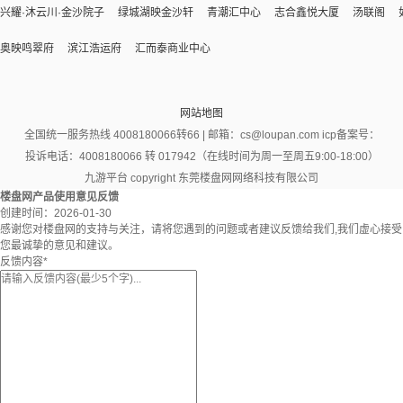
兴耀·沐云川·金沙院子
绿城湖映金沙轩
青潮汇中心
志合鑫悦大厦
汤联阁
奥映鸣翠府
滨江浩运府
汇而泰商业中心
网站地图
全国统一服务热线 4008180066转66 | 邮箱：
cs@loupan.com
icp备案号：
投诉电话：4008180066 转 017942（在线时间为周一至周五9:00-18:00）
九游平台 copyright 东莞楼盘网网络科技有限公司
楼盘网产品使用意见反馈
创建时间：
2026-01-30
感谢您对楼盘网的支持与关注，请将您遇到的问题或者建议反馈给我们,我们虚心接受
您最诚挚的意见和建议。
反馈内容
*