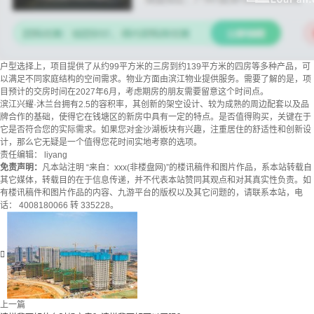
户型选择上，项目提供了从约99平方米的三房到约139平方米的四房等多种产品，可
以满足不同家庭结构的空间需求。物业方面由滨江物业提供服务。需要了解的是，项
目预计的交房时间在2027年6月，考虑期房的朋友需要留意这个时间点。
滨江兴耀·沐兰台拥有2.5的容积率，其创新的架空设计、较为成熟的周边配套以及品
牌合作的基础，使得它在钱塘区的新房中具有一定的特点。是否值得购买，关键在于
它是否符合您的实际需求。如果您对金沙湖板块有兴趣，注重居住的舒适性和创新设
计，那么它无疑是一个值得您花时间实地考察的选项。
责任编辑： liyang
免责声明：
凡本站注明 “来自：xxx(非楼盘网)”的楼讯稿件和图片作品，系本站转载自
其它媒体，转载目的在于信息传递，并不代表本站赞同其观点和对其真实性负责。如
有楼讯稿件和图片作品的内容、九游平台的版权以及其它问题的，请联系本站，电
话： 4008180066 转 335228。

上一篇