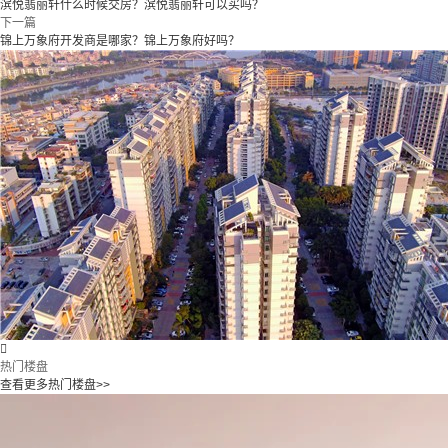
滨悦翡丽轩什么时候交房？滨悦翡丽轩可以买吗？
下一篇
锦上万象府开发商是哪家？锦上万象府好吗？

热门楼盘
查看更多热门楼盘>>