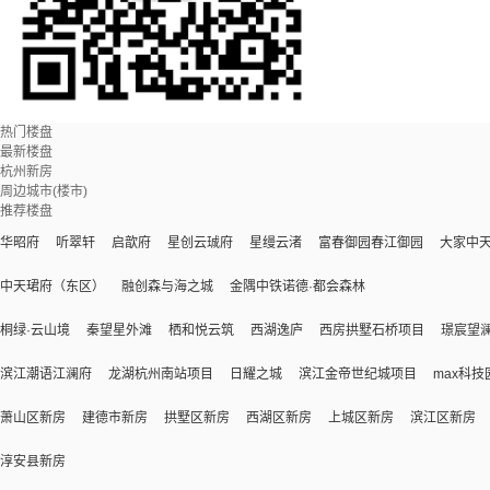
热门楼盘
最新楼盘
杭州新房
周边城市(楼市)
推荐楼盘
华昭府
听翠轩
启歆府
星创云珹府
星缦云渚
富春御园春江御园
大家中天
中天珺府（东区）
融创森与海之城
金隅中铁诺德·都会森林
桐绿·云山境
秦望星外滩
栖和悦云筑
西湖逸庐
西房拱墅石桥项目
璟宸望
滨江潮语江澜府
龙湖杭州南站项目
日耀之城
滨江金帝世纪城项目
max科技
萧山区新房
建德市新房
拱墅区新房
西湖区新房
上城区新房
滨江区新房
淳安县新房