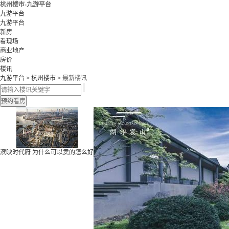
杭州楼市-九游平台
九游平台
九游平台
新房
看现场
商业地产
房价
楼讯
九游平台
>
杭州楼市
> 最新楼讯
预约看房
滨映时代府 为什么可以卖的怎么好