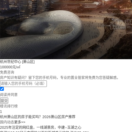
杭州世纪中心
[萧山区]
100000元/㎡
免费咨询
房产知识有疑问？留下您的手机号码，专业的置业管家将免费为您答疑解惑。
阅读并同意
楼讯排行榜
1
杭州萧山区的房子能买吗？2026萧山区房产推荐
国内动态
更多>>
2025年注定的网红盘，一线湖景房，中建--玉湖之心