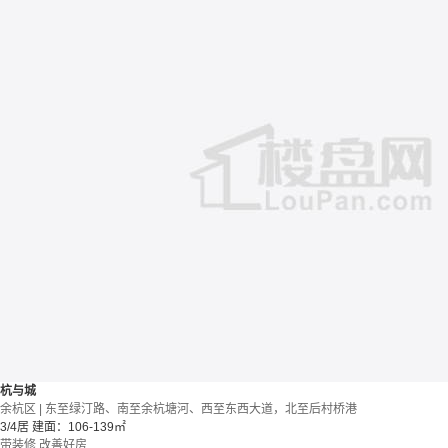
杭与城
余杭区 | 东至绿汀路、南至余杭塘河、西至东西大道，北至后村桥港
3/4居
建面：106-139㎡
带装修
改善好房