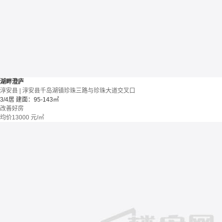
湖畔澄庐
淳安县 | 淳安县千岛湖镇珍珠三路与珍珠大道交叉口
3/4居
建面：95-143㎡
改善好房
均价
13000
元/㎡