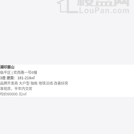
湖印宸山
临平区 | 欢西路一号6幢
3居
建面：181-219㎡
品牌开发商
大户型
独栋
地铁沿线
改善好房
准现房，半年内交房
均价
60000
元/㎡