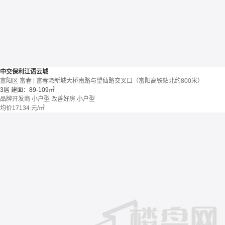
中交保利江语云城
富阳区 富春 | 富春湾新城大桥南路与望仙路交叉口（富阳高铁站北约800米）
3居
建面：89-109㎡
品牌开发商
小户型
改善好房
小户型
均价
17134
元/㎡