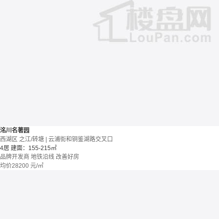
洺川名著园
西湖区 之江/转塘 | 云浦街和铜鉴湖路交叉口
4居
建面：155-215㎡
品牌开发商
地铁沿线
改善好房
均价
28200
元/㎡