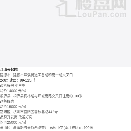
江山云起院
建德市 | 建德市洋溪街道国香路和南一路交叉口
2/3居
建面：89-125㎡
改善好房
小户型
均价
14000
元/㎡
桐庐县 | 桐庐县梅林路与环城南路交叉口往南约100米
改善好房
均价
19000
元/㎡
富阳区 | 杭州市富阳区春秋北路442号
品牌开发商
改善好房
均价
25000
元/㎡
萧山区 | 晨晖路与萧然西路交汇·高桥小学(南江校区)西400米