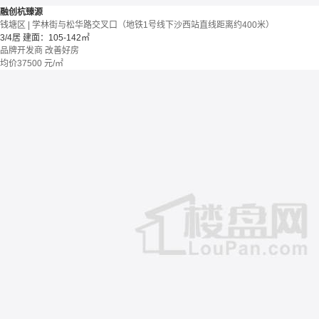
融创杭臻源
钱塘区 | 学林街与松华路交叉口（地铁1号线下沙西站直线距离约400米）
3/4居
建面：105-142㎡
品牌开发商
改善好房
均价
37500
元/㎡