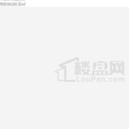
均价
36100
元/㎡