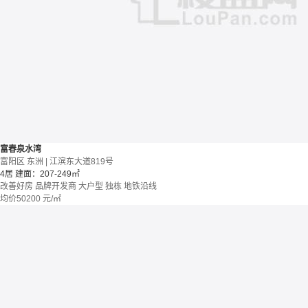
富春泉水湾
富阳区 东洲 | 江滨东大道819号
4居
建面：207-249㎡
改善好房
品牌开发商
大户型
独栋
地铁沿线
均价
50200
元/㎡