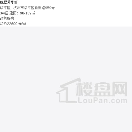
咏翠芳华轩
临平区 | 杭州市临平区新洲路959号
3/4居
建面：98-139㎡
改善好房
均价
22600
元/㎡