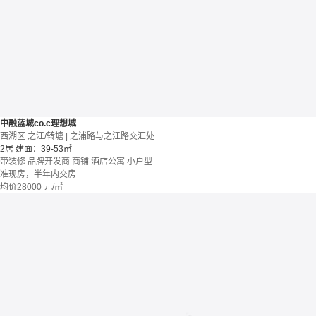
中融蓝城co.c理想城
西湖区 之江/转塘 | 之浦路与之江路交汇处
2居
建面：39-53㎡
带装修
品牌开发商
商铺 酒店公寓
小户型
准现房，半年内交房
均价
28000
元/㎡