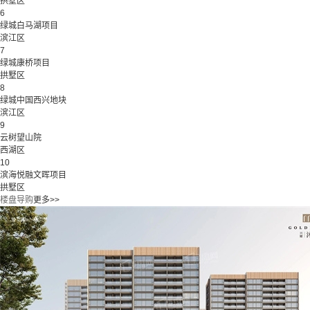
拱墅区
6
绿城白马湖项目
滨江区
7
绿城康桥项目
拱墅区
8
绿城中国西兴地块
滨江区
9
云树望山院
西湖区
10
滨海悦融文晖项目
拱墅区
楼盘导购
更多>>