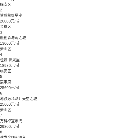
临安区
2
赞成赞红星座
20000元/㎡
余杭区
3
融创森与海之城
13000元/㎡
萧山区
4
佳源·锦晟里
18980元/㎡
临安区
5
宸宇府
25600元/㎡
6
地铁万科彩虹天空之城
25600元/㎡
萧山区
7
万科樟宜翠湾
29800元/㎡
8
建发金辉紫璋台