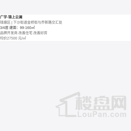
广宇·锦上云澜
钱塘区 | 下沙街道金桥街与乔新路交汇处
3/4居
建面：99-160㎡
品牌开发商
改善住宅
改善好房
均价
27500
元/㎡