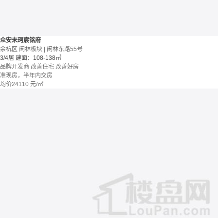
众安未珂宸铭府
余杭区 闲林板块 | 闲林东路55号
3/4居
建面：108-138㎡
品牌开发商
改善住宅
改善好房
准现房，半年内交房
均价
24110
元/㎡