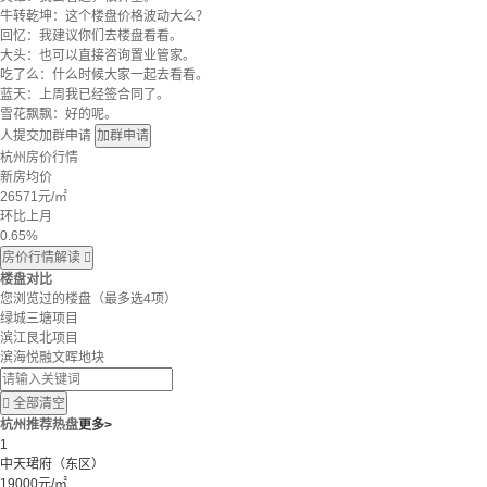
牛转乾坤：这个楼盘价格波动大么？
回忆：我建议你们去楼盘看看。
大头：也可以直接咨询置业管家。
吃了么：什么时候大家一起去看看。
蓝天：上周我已经签合同了。
雪花飘飘：好的呢。
人提交加群申请
加群申请
杭州房价行情
新房均价
26571
元/㎡
环比上月
0.65%
房价行情解读

楼盘对比
您浏览过的楼盘
（最多选4项）
绿城三塘项目
滨江艮北项目
滨海悦融文晖地块

全部清空
杭州推荐热盘
更多>
1
中天珺府（东区）
19000元/㎡