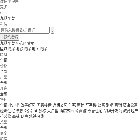
微信小程序
更多
/
九游平台
新房


预约看房
九游平台
>
杭州楼盘
区域找房
地铁找房
地图找房
区域
全部
价格
全部
户型
全部
开盘
全部
特色
全部
小户型
改善好房
优惠楼盘
近期交房
住宅 商铺 写字楼
公寓 别墅
商铺 酒店公寓
经济住宅
装修
公寓
loft
独栋
大户型
酒店式公寓 商铺
改善住宅
品牌开发商
教育地产
带装修
商铺
现房
地铁沿线
类型
全部
更多
期房