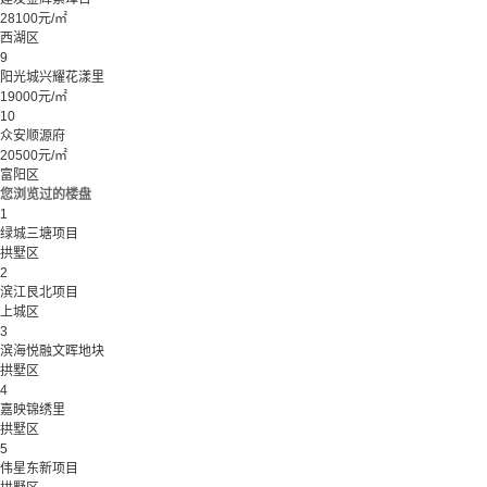
28100元/㎡
西湖区
9
阳光城兴耀花漾里
19000元/㎡
10
众安顺源府
20500元/㎡
富阳区
您浏览过的楼盘
1
绿城三塘项目
拱墅区
2
滨江艮北项目
上城区
3
滨海悦融文晖地块
拱墅区
4
嘉映锦绣里
拱墅区
5
伟星东新项目