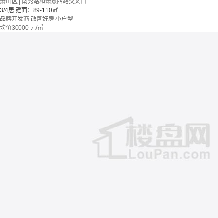
萧山区 | 南秀路和萧然西路交叉口
3/4居
建面：89-110㎡
品牌开发商
改善好房
小户型
均价
30000
元/㎡