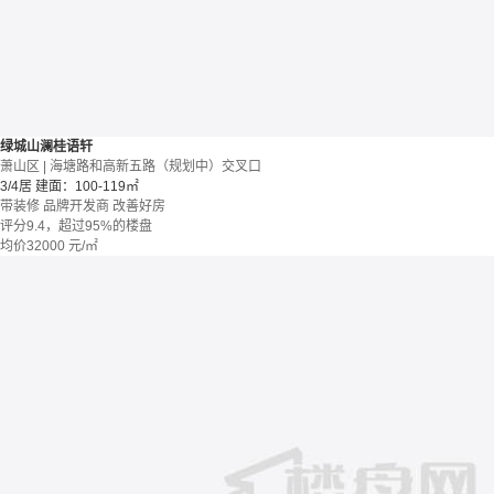
绿城山澜桂语轩
萧山区 | 海塘路和高新五路（规划中）交叉口
3/4居
建面：100-119㎡
带装修
品牌开发商
改善好房
评分9.4，超过95%的楼盘
均价
32000
元/㎡