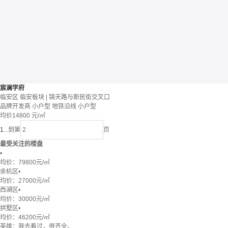
宸澜学府
临安区 临安板块 | 锦天路与新民街交叉口
品牌开发商
小户型
地铁沿线
小户型
均价
14800
元/㎡
1
...
到第
页
最受关注的楼盘
•
均价：
79800元/㎡
余杭区
•
均价：
27000元/㎡
西湖区
•
均价：
30000元/㎡
拱墅区
•
均价：
46200元/㎡
英雄：我去看过，很齐全。