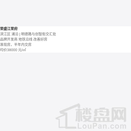
荣盛江荣府
滨江区 浦沿 | 明德路与创智街交汇处
品牌开发商
地铁沿线
改善好房
准现房，半年内交房
均价
38000
元/㎡