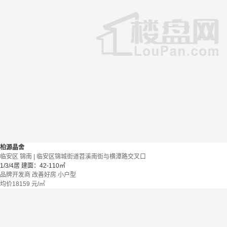
柏源晶舍
临安区 锦南 | 临安区锦城街道苕溪南街与横潭路交叉口
1/3/4居
建面：42-110㎡
品牌开发商
改善好房
小户型
均价
18159
元/㎡