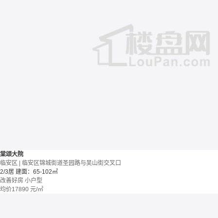
棠颂大院
临安区 | 临安区锦城街道圣园路与吴山街交叉口
2/3居
建面：65-102㎡
改善好房
小户型
均价
17890
元/㎡