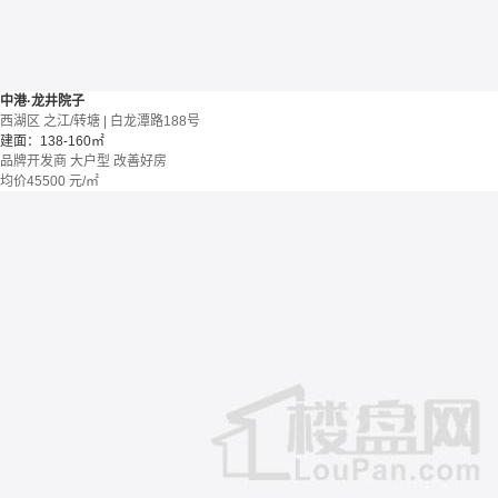
中港·龙井院子
西湖区 之江/转塘 | 白龙潭路188号
建面：138-160㎡
品牌开发商
大户型
改善好房
均价
45500
元/㎡