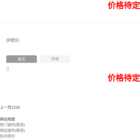
价格待定
[拱墅区]
商铺
售完
价格待定
上一页
1
2
3
4
网站地图
热门城市(新房)
周边城市(新房)
杭州房价