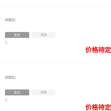
[拱墅区]
商铺
售完
价格待定
[拱墅区]
商铺
售完
价格待定