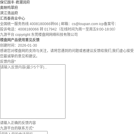
保亿国丰·君潮润府
奥映鸣翠府
滨江浩运府
汇而泰商业中心
全国统一服务热线 4008180066转66 | 邮箱：
cs@loupan.com
icp备案号：
投诉电话：4008180066 转 017942（在线时间为周一至周五9:00-18:00）
九游平台 copyright 东莞楼盘网网络科技有限公司
楼盘网产品使用意见反馈
创建时间：
2026-01-30
感谢您对楼盘网的支持与关注，请将您遇到的问题或者建议反馈给我们,我们虚心接受
您最诚挚的意见和建议。
反馈内容
*
请输入正确的反馈内容
九游平台的联系方式
*