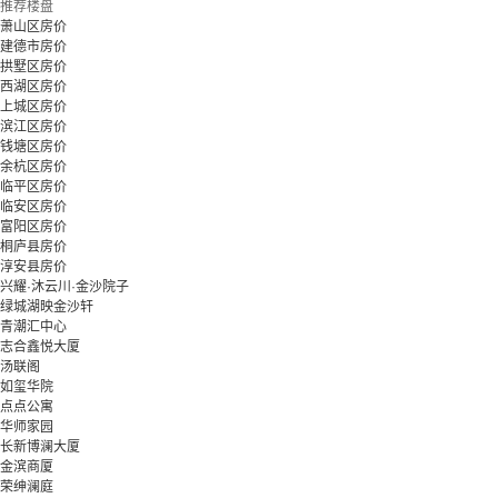
推荐楼盘
萧山区房价
建德市房价
拱墅区房价
西湖区房价
上城区房价
滨江区房价
钱塘区房价
余杭区房价
临平区房价
临安区房价
富阳区房价
桐庐县房价
淳安县房价
兴耀·沐云川·金沙院子
绿城湖映金沙轩
青潮汇中心
志合鑫悦大厦
汤联阁
如玺华院
点点公寓
华师家园
长新博澜大厦
金滨商厦
荣绅澜庭