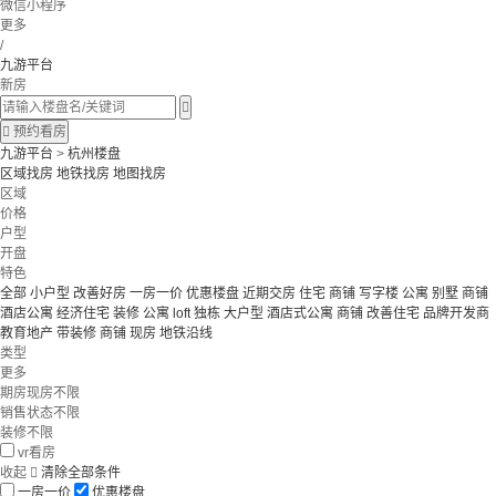
微信小程序
更多
/
九游平台
新房


预约看房
九游平台
>
杭州楼盘
区域找房
地铁找房
地图找房
区域
价格
户型
开盘
特色
全部
小户型
改善好房
一房一价
优惠楼盘
近期交房
住宅 商铺 写字楼
公寓 别墅
商铺
酒店公寓
经济住宅
装修
公寓
loft
独栋
大户型
酒店式公寓 商铺
改善住宅
品牌开发商
教育地产
带装修
商铺
现房
地铁沿线
类型
更多
期房现房不限
销售状态不限
装修不限
vr看房
收起

清除全部条件
一房一价
优惠楼盘