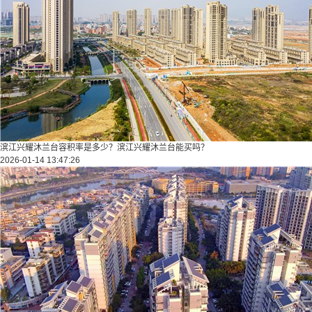
滨江兴耀沐兰台容积率是多少？滨江兴耀沐兰台能买吗？
2026-01-14 13:47:26