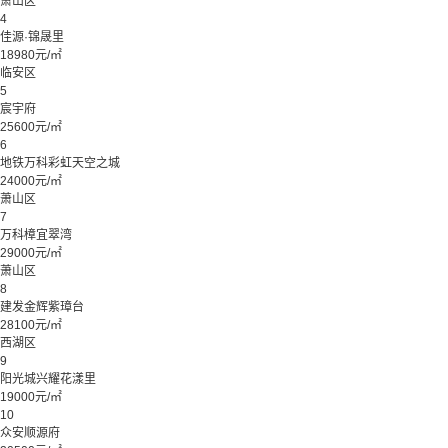
萧山区
4
佳源·锦晟里
18980元/㎡
临安区
5
宸宇府
25600元/㎡
6
地铁万科彩虹天空之城
24000元/㎡
萧山区
7
万科樟宜翠湾
29000元/㎡
萧山区
8
建发金辉紫璋台
28100元/㎡
西湖区
9
阳光城兴耀花漾里
19000元/㎡
10
众安顺源府