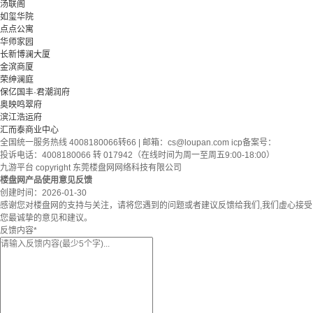
汤联阁
如玺华院
点点公寓
华师家园
长新博澜大厦
金滨商厦
荣绅澜庭
保亿国丰·君潮润府
奥映鸣翠府
滨江浩运府
汇而泰商业中心
全国统一服务热线 4008180066转66 | 邮箱：
cs@loupan.com
icp备案号：
投诉电话：4008180066 转 017942（在线时间为周一至周五9:00-18:00）
九游平台 copyright 东莞楼盘网网络科技有限公司
楼盘网产品使用意见反馈
创建时间：
2026-01-30
感谢您对楼盘网的支持与关注，请将您遇到的问题或者建议反馈给我们,我们虚心接受
您最诚挚的意见和建议。
反馈内容
*