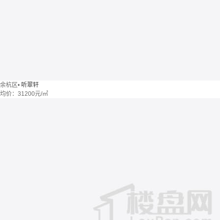
余杭区
•
听翠轩
均价：
31200元/㎡