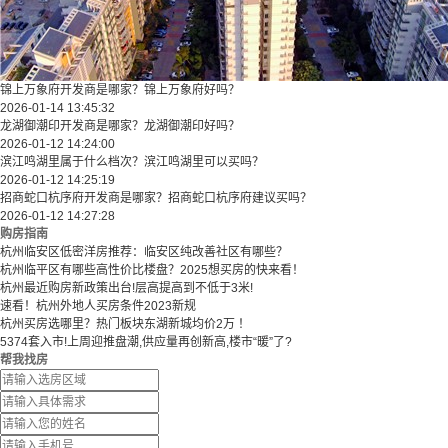
锦上万象府开发商是哪家？锦上万象府好吗？
2026-01-14 13:45:32
龙湖御潮印开发商是哪家？龙湖御潮印好吗？
2026-01-12 14:24:00
滨江鸣湖里属于什么档次？滨江鸣湖里可以买吗？
2026-01-12 14:25:19
招商蛇口杭序府开发商是哪家？招商蛇口杭序府建议买吗？
2026-01-12 14:27:28
购房指南
杭州临安区低密洋房推荐：临安区纯改善社区有哪些？
​​杭州临平区有哪些高性价比楼盘？2025想买房的快来看！​
杭州最近购房新政策出台!层高提高到不低于3米!
速看！杭州外地人买房条件2023新规
杭州买房选哪里？热门板块东湖新城均价2万 ！
5374套入市!上周迎推盘潮,供应量再创新高,楼市“暖”了?
帮我找房