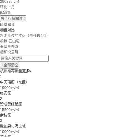
29083
元/㎡
环比上月
9.58%
房价行情解读

区域解读
楼盘对比
您浏览过的楼盘
（最多选4项）
桐绿·云山境
秦望星外滩
栖和悦云筑

全部清空
杭州推荐热盘
更多>
1
中天珺府（东区）
19000元/㎡
临安区
2
赞成赞红星座
15500元/㎡
余杭区
3
融创森与海之城
10000元/㎡