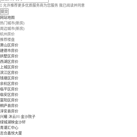

允许推荐更多优质服务商为您服务
我已阅读并同意
提交
网站地图
热门城市(新房)
周边城市(新房)
杭州房价
推荐楼盘
萧山区房价
建德市房价
拱墅区房价
西湖区房价
上城区房价
滨江区房价
钱塘区房价
余杭区房价
临平区房价
临安区房价
富阳区房价
桐庐县房价
淳安县房价
兴耀·沐云川·金沙院子
绿城湖映金沙轩
青潮汇中心
志合鑫悦大厦