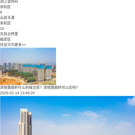
滨江望舟府
余杭区
9
云启玉渚
余杭区
10
天目云柯里
临安区
楼盘导购
更多>>
滨悦翡丽轩什么时候交房？滨悦翡丽轩可以买吗？
2026-01-14 13:49:20