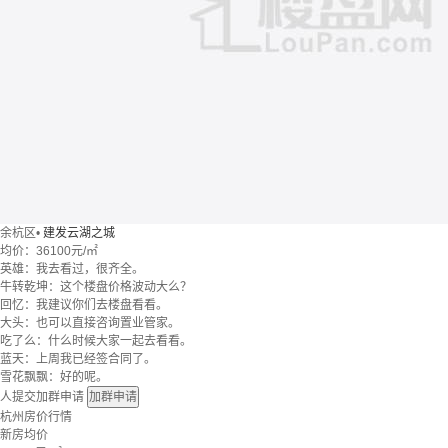
余杭区
•
建发云湖之城
均价：
36100元/㎡
英雄：我去看过，很齐全。
牛转乾坤：这个楼盘价格波动大么？
回忆：我建议你们去楼盘看看。
大头：也可以直接咨询置业管家。
吃了么：什么时候大家一起去看看。
蓝天：上周我已经签合同了。
雪花飘飘：好的呢。
人提交加群申请
加群申请
杭州房价行情
新房均价