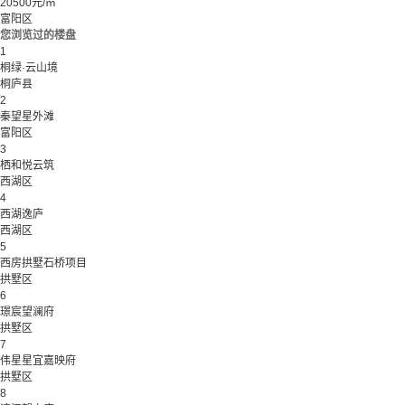
20500元/㎡
富阳区
您浏览过的楼盘
1
桐绿·云山境
桐庐县
2
秦望星外滩
富阳区
3
栖和悦云筑
西湖区
4
西湖逸庐
西湖区
5
西房拱墅石桥项目
拱墅区
6
璟宸望澜府
拱墅区
7
伟星星宜嘉映府
拱墅区
8