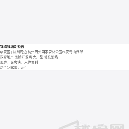
锦绣钱塘别墅园
临安区 | 杭州周边 杭州西郊国家森林公园临安青山湖畔
教育地产
品牌开发商
大户型
地铁沿线
现房，交房快，入住便利
均价
14628
元/㎡