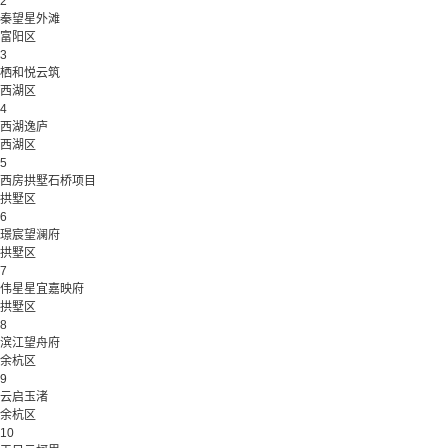
2
秦望星外滩
富阳区
3
栖和悦云筑
西湖区
4
西湖逸庐
西湖区
5
西房拱墅石桥项目
拱墅区
6
璟宸望澜府
拱墅区
7
伟星星宜嘉映府
拱墅区
8
滨江望舟府
余杭区
9
云启玉渚
余杭区
10