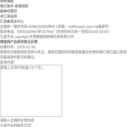
荣绅澜庭
保亿国丰·君潮润府
奥映鸣翠府
滨江浩运府
汇而泰商业中心
全国统一服务热线 4008180066转66 | 邮箱：
cs@loupan.com
icp备案号：
投诉电话：4008180066 转 017942（在线时间为周一至周五9:00-18:00）
九游平台 copyright 东莞楼盘网网络科技有限公司
楼盘网产品使用意见反馈
创建时间：
2026-01-30
感谢您对楼盘网的支持与关注，请将您遇到的问题或者建议反馈给我们,我们虚心接受
您最诚挚的意见和建议。
反馈内容
*
请输入正确的反馈内容
九游平台的联系方式
*