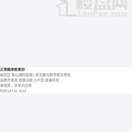
正荣鹤亭熙青府
临安区 青山湖科技城 | 崇文路与鹤亭街交界处
品牌开发商
地铁沿线
小户型
改善好房
准现房，半年内交房
均价
14710
元/㎡