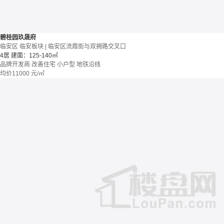
碧桂园玖晟府
临安区 临安板块 | 临安区流霞街与双拥路交叉口
4居
建面：125-140㎡
品牌开发商
改善住宅
小户型
地铁沿线
均价
11000
元/㎡