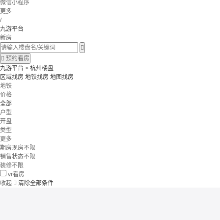
微信小程序
更多
/
九游平台
新房


预约看房
九游平台
>
杭州楼盘
区域找房
地铁找房
地图找房
地铁
价格
全部
户型
开盘
类型
更多
期房现房不限
销售状态不限
装修不限
vr看房
收起

清除全部条件