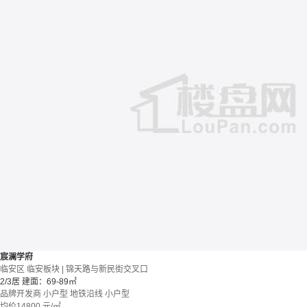
宸澜学府
临安区 临安板块 | 锦天路与新民街交叉口
2/3居
建面：69-89㎡
品牌开发商
小户型
地铁沿线
小户型
均价
14800
元/㎡