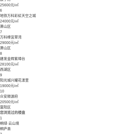
25600元/㎡
6
地铁万科彩虹天空之城
24000元/㎡
萧山区
7
万科樟宜翠湾
29000元/㎡
萧山区
8
建发金辉紫璋台
28100元/㎡
西湖区
9
阳光城兴耀花漾里
19000元/㎡
10
众安顺源府
20500元/㎡
富阳区
您浏览过的楼盘
1
桐绿·云山境
桐庐县