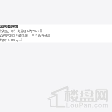
三迪雅颂美筑
钱塘区 | 临江街道经五路2999号
品牌开发商
地铁沿线
小户型
改善好房
均价
14600
元/㎡