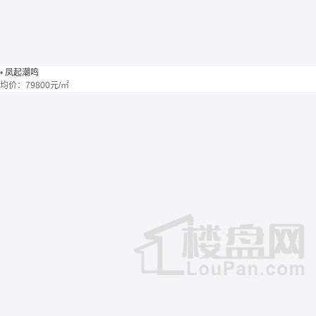
•
凤起潮鸣
均价：
79800元/㎡