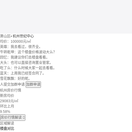
萧山区
•
杭州世纪中心
均价：
100000元/㎡
英雄：我去看过，很齐全。
牛转乾坤：这个楼盘价格波动大么？
回忆：我建议你们去楼盘看看。
大头：也可以直接咨询置业管家。
吃了么：什么时候大家一起去看看。
蓝天：上周我已经签合同了。
雪花飘飘：好的呢。
人提交加群申请
加群申请
杭州房价行情
新房均价
29083
元/㎡
环比上月
9.58%
房价行情解读

区域解读
楼盘对比