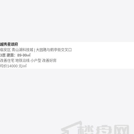
越秀星颂府
临安区 青山湖科技城 | 大园路与鹤亭街交叉口
3居
建面：89-99㎡
改善住宅
地铁沿线
小户型
改善好房
均价
14000
元/㎡