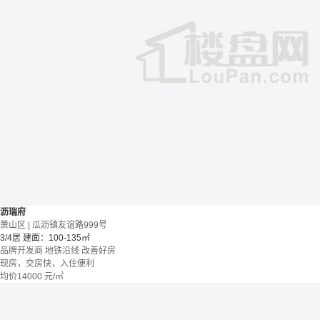
沥瑞府
萧山区 | 瓜沥镇友谊路999号
3/4居
建面：100-135㎡
品牌开发商
地铁沿线
改善好房
现房，交房快，入住便利
均价
14000
元/㎡