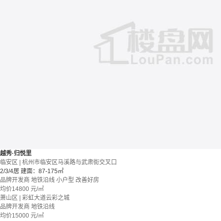
越秀·归悦里
临安区 | 杭州市临安区马溪路与武肃街交叉口
2/3/4居
建面：87-175㎡
品牌开发商
地铁沿线
小户型
改善好房
均价
14800
元/㎡
萧山区 | 彩虹大道云彩之城
品牌开发商
地铁沿线
均价
15000
元/㎡