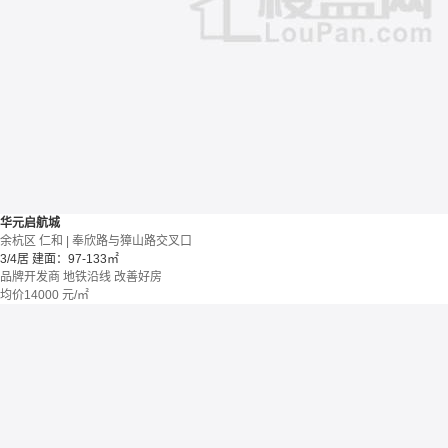
华元启航城
余杭区 仁和 | 奉欣路与獐山路交叉口
3/4居
建面：97-133㎡
品牌开发商
地铁沿线
改善好房
均价
14000
元/㎡