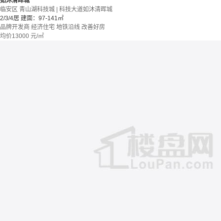
如沐清晖城
临安区 青山湖科技城 | 科技大道如沐清晖城
2/3/4居
建面：97-141㎡
品牌开发商
经济住宅
地铁沿线
改善好房
均价
13000
元/㎡