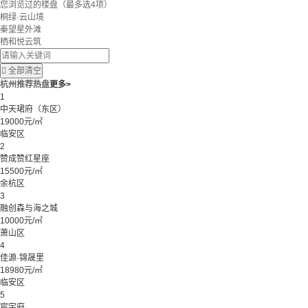
您浏览过的楼盘
（最多选4项）
桐绿·云山境
秦望星外滩
栖和悦云筑

全部清空
杭州推荐热盘
更多>
1
中天珺府（东区）
19000元/㎡
临安区
2
赞成赞红星座
15500元/㎡
余杭区
3
融创森与海之城
10000元/㎡
萧山区
4
佳源·锦晟里
18980元/㎡
临安区
5
宸宇府