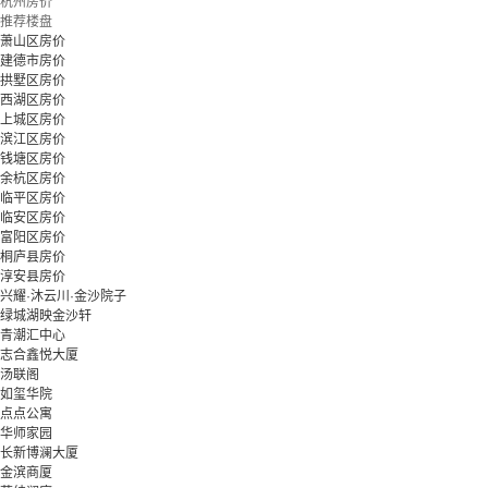
杭州房价
推荐楼盘
萧山区房价
建德市房价
拱墅区房价
西湖区房价
上城区房价
滨江区房价
钱塘区房价
余杭区房价
临平区房价
临安区房价
富阳区房价
桐庐县房价
淳安县房价
兴耀·沐云川·金沙院子
绿城湖映金沙轩
青潮汇中心
志合鑫悦大厦
汤联阁
如玺华院
点点公寓
华师家园
长新博澜大厦
金滨商厦