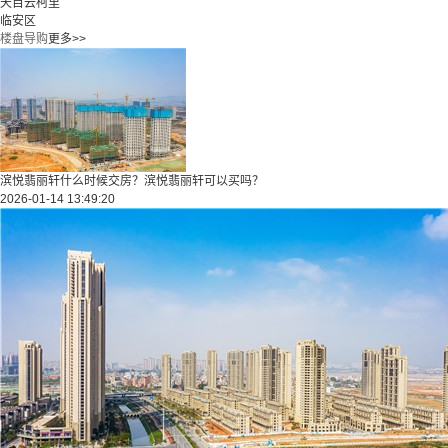
天目云柯里
临安区
楼盘导购
更多>>
滨悦翡丽轩什么时候交房？滨悦翡丽轩可以买吗？
2026-01-14 13:49:20