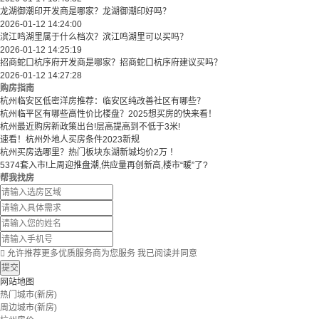
龙湖御潮印开发商是哪家？龙湖御潮印好吗？
2026-01-12 14:24:00
滨江鸣湖里属于什么档次？滨江鸣湖里可以买吗？
2026-01-12 14:25:19
招商蛇口杭序府开发商是哪家？招商蛇口杭序府建议买吗？
2026-01-12 14:27:28
购房指南
杭州临安区低密洋房推荐：临安区纯改善社区有哪些？
​​杭州临平区有哪些高性价比楼盘？2025想买房的快来看！​
杭州最近购房新政策出台!层高提高到不低于3米!
速看！杭州外地人买房条件2023新规
杭州买房选哪里？热门板块东湖新城均价2万 ！
5374套入市!上周迎推盘潮,供应量再创新高,楼市“暖”了?
帮我找房

允许推荐更多优质服务商为您服务
我已阅读并同意
提交
网站地图
热门城市(新房)
周边城市(新房)