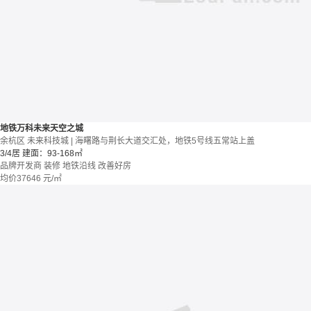
地铁万科未来天空之城
余杭区 未来科技城 | 海曙路与荆长大道交汇处，地铁5号线五常站上盖
3/4居
建面：93-168㎡
品牌开发商
装修
地铁沿线
改善好房
均价
37646
元/㎡