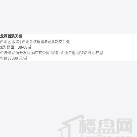
龙湖西溪天街
西湖区 双浦 | 西湖余杭塘路与花蒋路交汇处
3居
建面：38-68㎡
带装修
品牌开发商
酒店式公寓 商铺
loft
小户型
地铁沿线
小户型
均价
38000
元/㎡