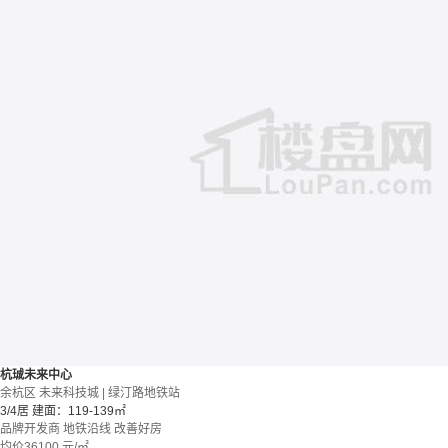
杭珹未来中心
余杭区 未来科技城 | 绿汀路地铁站
3/4居
建面：119-139㎡
品牌开发商
地铁沿线
改善好房
均价
36100
元/㎡