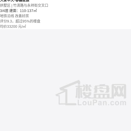
大家中天·春樾星宸
拱墅区 | 竹清路与永祥街交叉口
3/4居
建面：110-137㎡
地铁沿线
改善好房
评分9.3，超过95%的楼盘
均价
33200
元/㎡