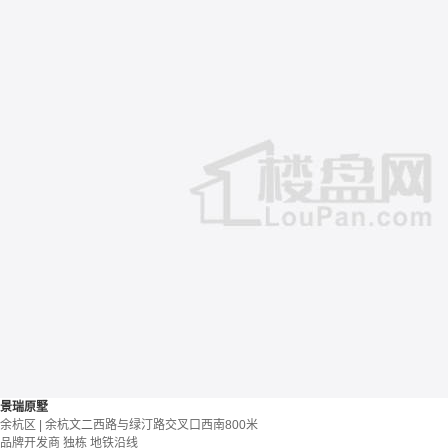
景瑞原墅
余杭区 | 余杭文二西路与绿汀路交叉口西南800米
品牌开发商
独栋
地铁沿线