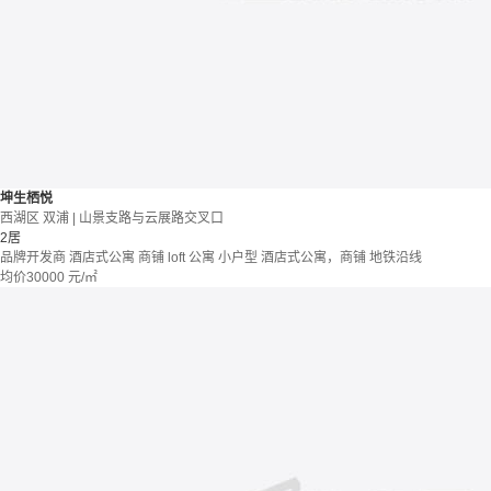
坤生栖悦
西湖区 双浦 | 山景支路与云展路交叉口
2居
品牌开发商
酒店式公寓 商铺
loft
公寓
小户型
酒店式公寓，商铺
地铁沿线
均价
30000
元/㎡