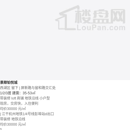
景顺铂悦城
西湖区 留下 | 屏新路与留和路交汇处
1/2/3居
建面：35-53㎡
带装修
loft
商铺
地铁沿线
小户型
现房，交房快，入住便利
均价
30000
元/㎡
| 江干杭州地铁1/4号线彭埠站d出口
带装修
地铁沿线
均价
30000
元/㎡
1