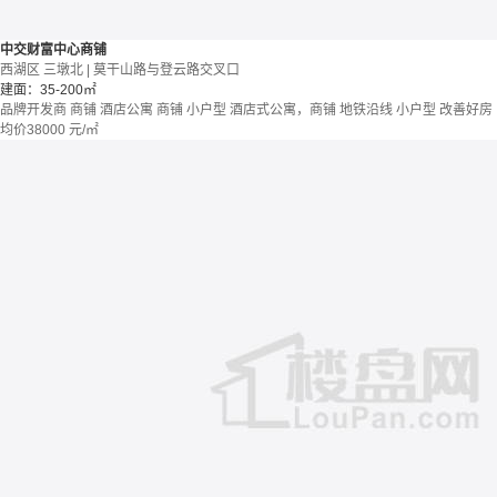
中交财富中心商铺
西湖区 三墩北 | 莫干山路与登云路交叉口
建面：35-200㎡
品牌开发商
商铺 酒店公寓
商铺
小户型
酒店式公寓，商铺
地铁沿线
小户型
改善好房
均价
38000
元/㎡