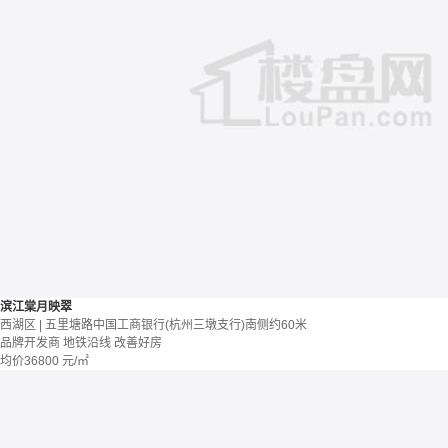
滨江棠月映翠
西湖区 | 五里塘路中国工商银行(杭州三墩支行)南侧约60米
品牌开发商
地铁沿线
改善好房
均价
36800
元/㎡