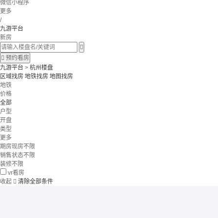
微信小程序
更多
/
九游平台
新房


预约看房
九游平台
>
杭州楼盘
区域找房
地铁找房
地图找房
地铁
价格
全部
户型
开盘
类型
更多
期房现房不限
销售状态不限
装修不限
vr看房
收起

清除全部条件