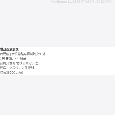
世茂西溪宸悦
西湖区 | 余杭塘路与枫树路交汇处
1居
建面：44-76㎡
品牌开发商
地铁沿线
小户型
现房，交房快，入住便利
均价
38500
元/㎡