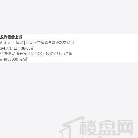
龙湖紫金上城
西湖区 三墩北 | 西湖区古墩路与富锦路交叉口
3/4居
建面：38-68㎡
带装修
品牌开发商
loft
公寓
地铁沿线
小户型
起价
33000
元/㎡