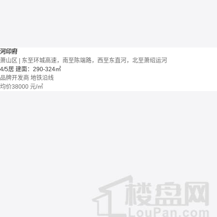
河印府
萧山区 | 东至环城高速，南至陈端路，西至东直河，北至萧绍运河
4/5居
建面：290-324㎡
品牌开发商
地铁沿线
均价
38000
元/㎡