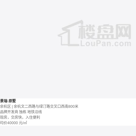
景瑞·原墅
余杭区 | 余杭文二西路与绿汀路交叉口西南800米
品牌开发商
独栋
地铁沿线
现房，交房快，入住便利
均价
40000
元/㎡