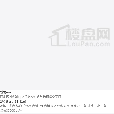
钱塘one
西湖区 小和山 | 之江枫桦东路与梧桐路交叉口
2居
建面：31-31㎡
品牌开发商
酒店式公寓 商铺
loft
商铺 酒店公寓
公寓
商铺
小户型
地铁口
小户型
均价
37000
元/㎡