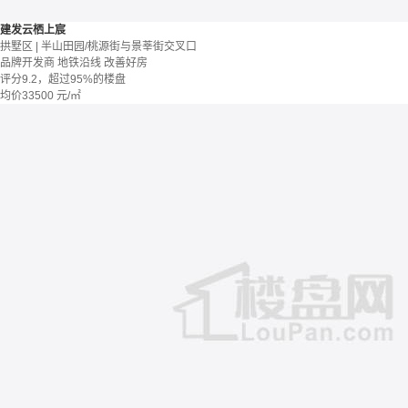
建发云栖上宸
拱墅区 | 半山田园/桃源街与景莘街交叉口
品牌开发商
地铁沿线
改善好房
评分9.2，超过95%的楼盘
均价
33500
元/㎡