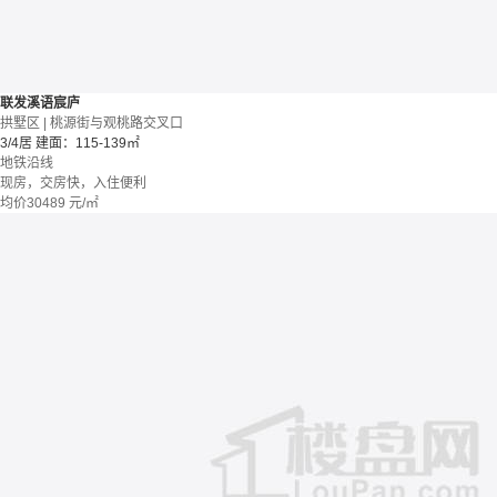
联发溪语宸庐
拱墅区 | 桃源街与观桃路交叉口
3/4居
建面：115-139㎡
地铁沿线
现房，交房快，入住便利
均价
30489
元/㎡