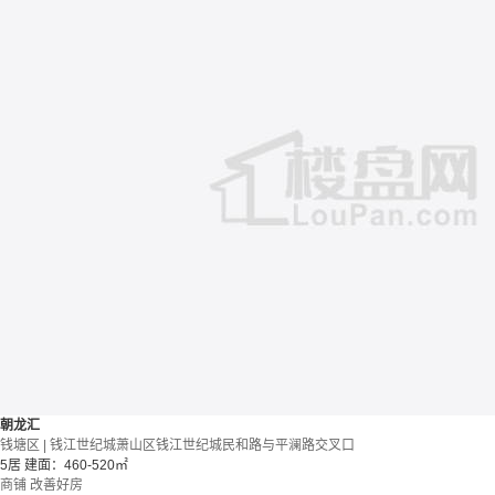
朝龙汇
钱塘区 | 钱江世纪城萧山区钱江世纪城民和路与平澜路交叉口
5居
建面：460-520㎡
商铺
改善好房