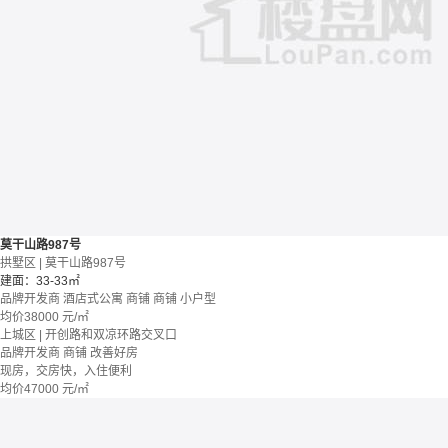
莫干山路987号
拱墅区 | 莫干山路987号
建面：33-33㎡
品牌开发商
酒店式公寓 商铺
商铺
小户型
均价
38000
元/㎡
上城区 | 开创路和双凉环路交叉口
品牌开发商
商铺
改善好房
现房，交房快，入住便利
均价
47000
元/㎡