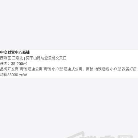
中交财富中心商铺
西湖区 三墩北 | 莫干山路与登云路交叉口
建面：35-200㎡
品牌开发商
商铺 酒店公寓
商铺
小户型
酒店式公寓，商铺
地铁沿线
小户型
改善好房
均价
38000
元/㎡