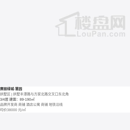
赛丽绿城·慧园
拱墅区 | 拱墅丰潭路与方家北路交叉口东北角
3/4居
建面：89-190㎡
品牌开发商
商铺 酒店公寓
商铺
地铁沿线
均价
38000
元/㎡