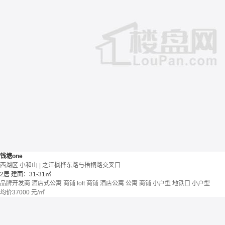
钱塘one
西湖区 小和山 | 之江枫桦东路与梧桐路交叉口
2居
建面：31-31㎡
品牌开发商
酒店式公寓 商铺
loft
商铺 酒店公寓
公寓
商铺
小户型
地铁口
小户型
均价
37000
元/㎡