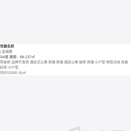
世宸名府
| 金城路
3/4居
建面：89-137㎡
带装修
品牌开发商
酒店式公寓 商铺
商铺 酒店公寓
装修
商铺
小户型
地铁沿线
改善
好房
小户型
均价
53000
元/㎡