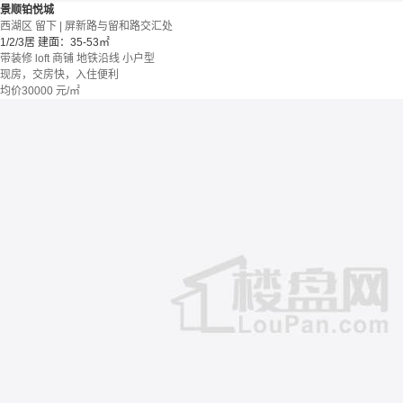
景顺铂悦城
西湖区 留下 | 屏新路与留和路交汇处
1/2/3居
建面：35-53㎡
带装修
loft
商铺
地铁沿线
小户型
现房，交房快，入住便利
均价
30000
元/㎡