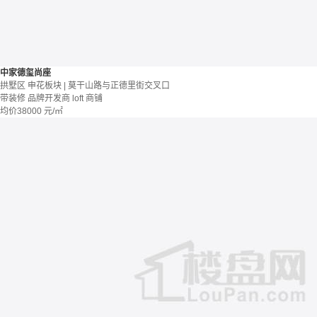
中家德玺尚座
拱墅区 申花板块 | 莫干山路与正德里街交叉口
带装修
品牌开发商
loft
商铺
均价
38000
元/㎡