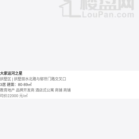
大家运河之星
拱墅区 | 拱墅丽水北路与郁世门路交叉口
3居
建面：80-89㎡
教育地产
品牌开发商
酒店式公寓 商铺
商铺
均价
22000
元/㎡