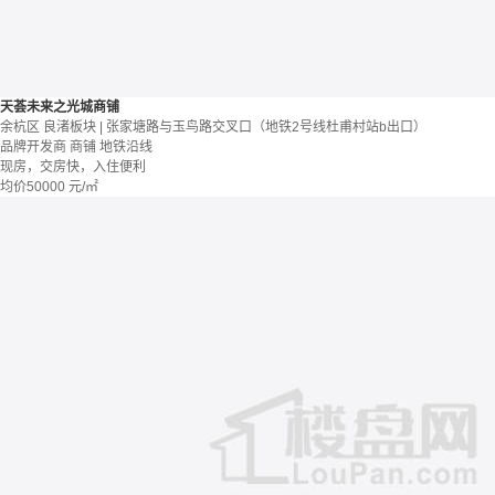
天荟未来之光城商铺
余杭区 良渚板块 | 张家塘路与玉鸟路交叉口（地铁2号线杜甫村站b出口）
品牌开发商
商铺
地铁沿线
现房，交房快，入住便利
均价
50000
元/㎡