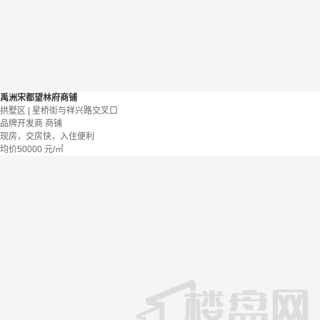
禹洲宋都望林府商铺
拱墅区 | 星桥街与祥兴路交叉口
品牌开发商
商铺
现房，交房快，入住便利
均价
50000
元/㎡