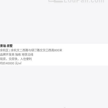
景瑞·原墅
余杭区 | 余杭文二西路与绿汀路交叉口西南800米
品牌开发商
独栋
地铁沿线
现房，交房快，入住便利
均价
40000
元/㎡