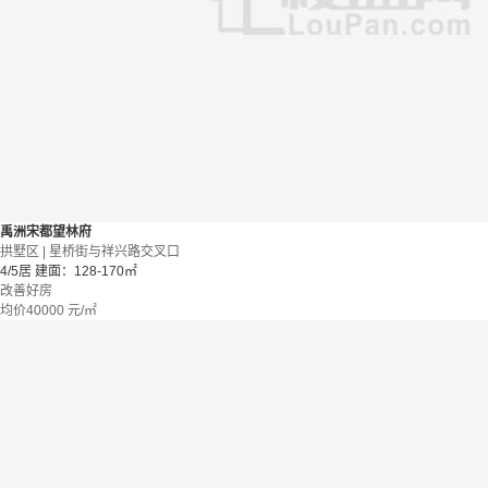
禹洲宋都望林府
拱墅区 | 星桥街与祥兴路交叉口
4/5居
建面：128-170㎡
改善好房
均价
40000
元/㎡