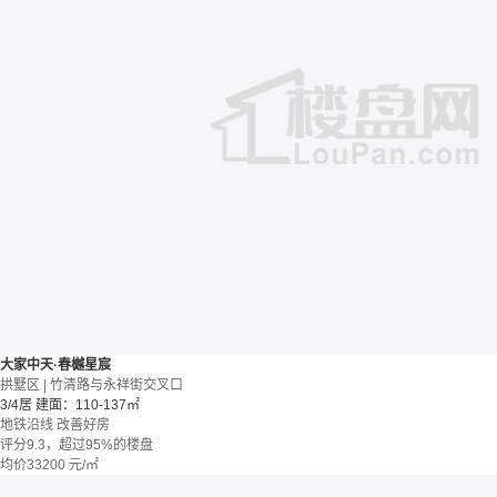
大家中天·春樾星宸
拱墅区 | 竹清路与永祥街交叉口
3/4居
建面：110-137㎡
地铁沿线
改善好房
评分9.3，超过95%的楼盘
均价
33200
元/㎡