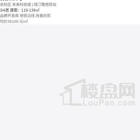
余杭区 未来科技城 | 绿汀路地铁站
3/4居
建面：119-139㎡
品牌开发商
地铁沿线
改善好房
均价
36100
元/㎡