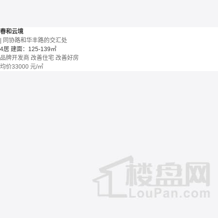
春和云境
| 同协路和华丰路的交汇处
4居
建面：125-139㎡
品牌开发商
改善住宅
改善好房
均价
33000
元/㎡