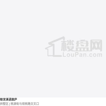
联发溪语宸庐
拱墅区 | 桃源街与观桃路交叉口