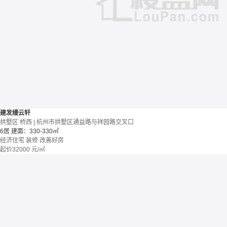
建发缦云轩
拱墅区 桥西 | 杭州市拱墅区通益路与祥园路交叉口
6居
建面：330-330㎡
经济住宅
装修
改善好房
起价
32000
元/㎡