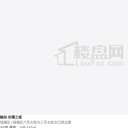
融创·杭曜之城
钱塘区 | 钱塘区六号大街与三号大街交口西北角
3/4居
建面：105-142㎡