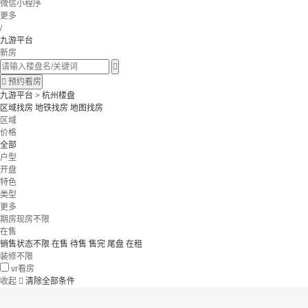
微信小程序
更多
/
九游平台
新房


预约看房
九游平台
>
杭州楼盘
区域找房
地铁找房
地图找房
区域
价格
全部
户型
开盘
特色
类型
更多
期房现房不限
在售
销售状态不限
在售
待售
售完
尾盘
在租
装修不限
vr看房
收起

清除全部条件