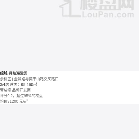
绿城·月映海棠园
余杭区 | 金昌路与莫干山路交叉路口
3/4居
建面：95-160㎡
带装修
品牌开发商
评分9.2，超过95%的楼盘
均价
31200
元/㎡