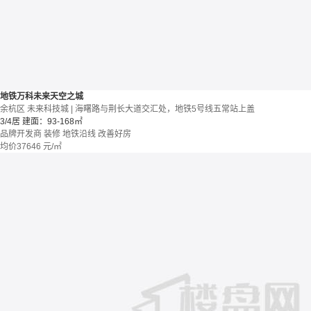
地铁万科未来天空之城
余杭区 未来科技城 | 海曙路与荆长大道交汇处，地铁5号线五常站上盖
3/4居
建面：93-168㎡
品牌开发商
装修
地铁沿线
改善好房
均价
37646
元/㎡