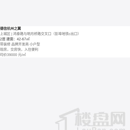
德信杭州之翼
上城区 | 鸿泰路与明月桥路交叉口（彭埠地铁c出口）
2居
建面：42-67㎡
带装修
品牌开发商
小户型
现房，交房快，入住便利
均价
39000
元/㎡