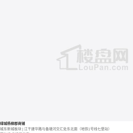
绿城杨柳郡商铺
城东新城板块 | 江干建华路与备塘河交汇处东北面（地铁1号线七堡站）