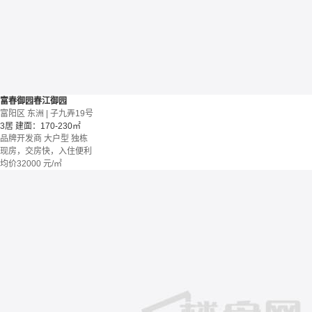
富春御园春江御园
富阳区 东洲 | 子九弄19号
3居
建面：170-230㎡
品牌开发商
大户型
独栋
现房，交房快，入住便利
均价
32000
元/㎡