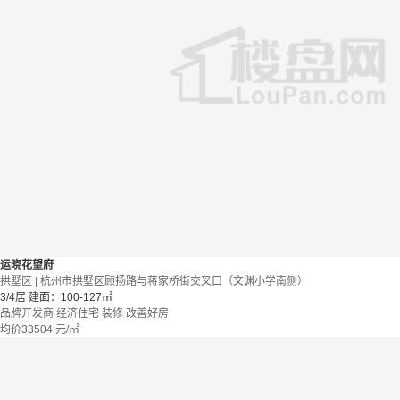
运晓花望府
拱墅区 | 杭州市拱墅区顾扬路与蒋家桥街交叉口（文渊小学南侧）
3/4居
建面：100-127㎡
品牌开发商
经济住宅
装修
改善好房
均价
33504
元/㎡