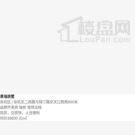
景瑞原墅
余杭区 | 余杭文二西路与绿汀路交叉口西南800米
品牌开发商
独栋
地铁沿线
现房，交房快，入住便利
均价
39000
元/㎡