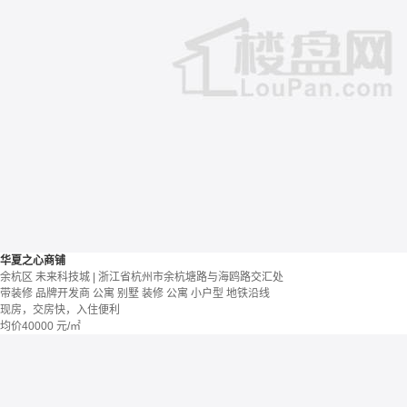
华夏之心商铺
余杭区 未来科技城 | 浙江省杭州市余杭塘路与海鸥路交汇处
带装修
品牌开发商
公寓 别墅
装修
公寓
小户型
地铁沿线
现房，交房快，入住便利
均价
40000
元/㎡