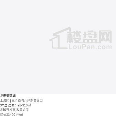
龙湖天瑄城
上城区 | 三胜街与九环路交叉口
3/4居
建面：98-310㎡
品牌开发商
改善好房
均价
33400
元/㎡