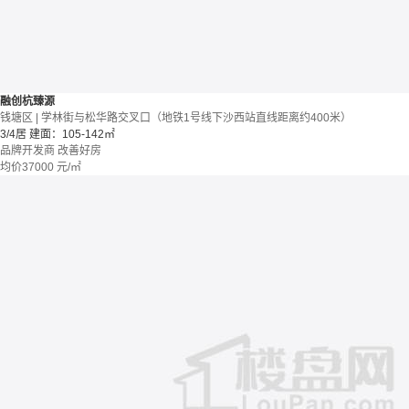
融创杭臻源
钱塘区 | 学林街与松华路交叉口（地铁1号线下沙西站直线距离约400米）
3/4居
建面：105-142㎡
品牌开发商
改善好房
均价
37000
元/㎡