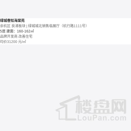
绿城春知海棠苑
余杭区 良渚板块 | 绿城城北销售临展厅（杭行路1111号）
5居
建面：160-162㎡
品牌开发商
改善住宅
均价
31200
元/㎡