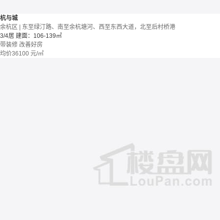
杭与城
余杭区 | 东至绿汀路、南至余杭塘河、西至东西大道，北至后村桥港
3/4居
建面：106-139㎡
带装修
改善好房
均价
36100
元/㎡