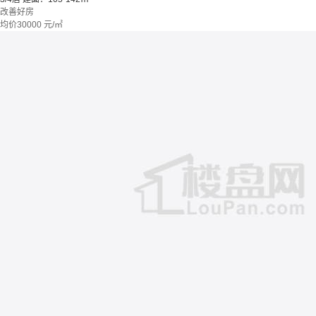
改善好房
均价
30000
元/㎡