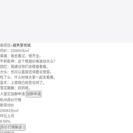
临安区
•
越秀星悦城
均价：
22000元/㎡
英雄：我去看过，很齐全。
牛转乾坤：这个楼盘价格波动大么？
回忆：我建议你们去楼盘看看。
大头：也可以直接咨询置业管家。
吃了么：什么时候大家一起去看看。
蓝天：上周我已经签合同了。
雪花飘飘：好的呢。
人提交加群申请
加群申请
杭州房价行情
新房均价
29083
元/㎡
环比上月
9.58%
房价行情解读
