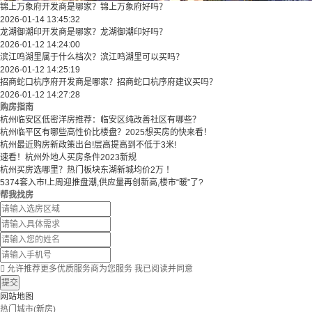
锦上万象府开发商是哪家？锦上万象府好吗？
2026-01-14 13:45:32
龙湖御潮印开发商是哪家？龙湖御潮印好吗？
2026-01-12 14:24:00
滨江鸣湖里属于什么档次？滨江鸣湖里可以买吗？
2026-01-12 14:25:19
招商蛇口杭序府开发商是哪家？招商蛇口杭序府建议买吗？
2026-01-12 14:27:28
购房指南
杭州临安区低密洋房推荐：临安区纯改善社区有哪些？
​​杭州临平区有哪些高性价比楼盘？2025想买房的快来看！​
杭州最近购房新政策出台!层高提高到不低于3米!
速看！杭州外地人买房条件2023新规
杭州买房选哪里？热门板块东湖新城均价2万 ！
5374套入市!上周迎推盘潮,供应量再创新高,楼市“暖”了?
帮我找房

允许推荐更多优质服务商为您服务
我已阅读并同意
提交
网站地图
热门城市(新房)