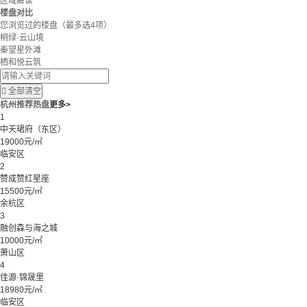
区域解读
楼盘对比
您浏览过的楼盘
（最多选4项）
桐绿·云山境
秦望星外滩
栖和悦云筑

全部清空
杭州推荐热盘
更多>
1
中天珺府（东区）
19000元/㎡
临安区
2
赞成赞红星座
15500元/㎡
余杭区
3
融创森与海之城
10000元/㎡
萧山区
4
佳源·锦晟里
18980元/㎡
临安区