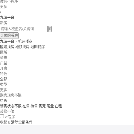
微信小程序
更多
/
九游平台
新房


预约看房
九游平台
>
杭州楼盘
区域找房
地铁找房
地图找房
区域
价格
户型
开盘
特色
全部
类型
更多
期房现房不限
待售
销售状态不限
在售
待售
售完
尾盘
在租
装修不限
vr看房
收起

清除全部条件