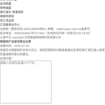
金滨商厦
荣绅澜庭
保亿国丰·君潮润府
奥映鸣翠府
滨江浩运府
汇而泰商业中心
全国统一服务热线 4008180066转66 | 邮箱：
cs@loupan.com
icp备案号：
投诉电话：4008180066 转 017942（在线时间为周一至周五9:00-18:00）
九游平台 copyright 东莞楼盘网网络科技有限公司
楼盘网产品使用意见反馈
创建时间：
2026-01-30
感谢您对楼盘网的支持与关注，请将您遇到的问题或者建议反馈给我们,我们虚心接受
您最诚挚的意见和建议。
反馈内容
*