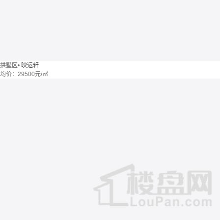
拱墅区
•
映运轩
均价：
29500元/㎡