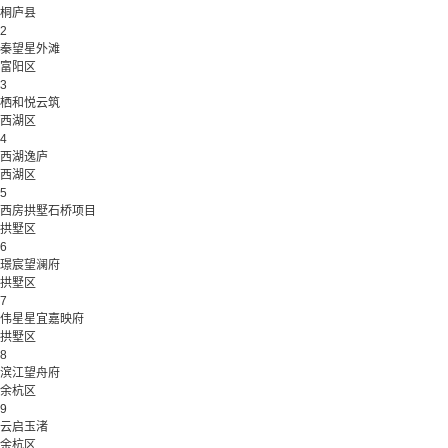
桐庐县
2
秦望星外滩
富阳区
3
栖和悦云筑
西湖区
4
西湖逸庐
西湖区
5
西房拱墅石桥项目
拱墅区
6
璟宸望澜府
拱墅区
7
伟星星宜嘉映府
拱墅区
8
滨江望舟府
余杭区
9
云启玉渚
余杭区