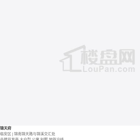
锦天府
临安区 | 锦南锦天路与锦溪交汇处
品牌开发商
大户型
公寓 别墅
地铁沿线