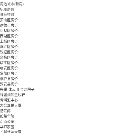
周边城市(新房)
杭州房价
推荐楼盘
萧山区房价
建德市房价
拱墅区房价
西湖区房价
上城区房价
滨江区房价
钱塘区房价
余杭区房价
临平区房价
临安区房价
富阳区房价
桐庐县房价
淳安县房价
兴耀·沐云川·金沙院子
绿城湖映金沙轩
青潮汇中心
志合鑫悦大厦
汤联阁
如玺华院
点点公寓
华师家园
长新博澜大厦