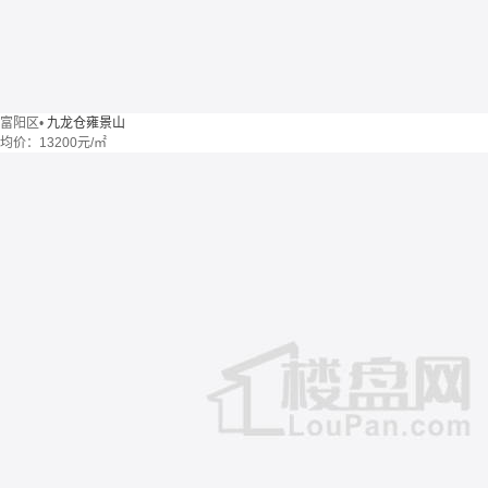
富阳区
•
九龙仓雍景山
均价：
13200元/㎡