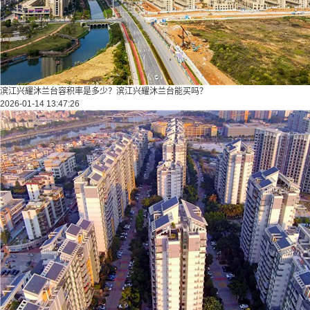
滨江兴耀沐兰台容积率是多少？滨江兴耀沐兰台能买吗？
2026-01-14 13:47:26