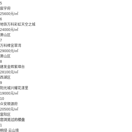
5
宸宇府
25600元/㎡
6
地铁万科彩虹天空之城
24000元/㎡
萧山区
7
万科樟宜翠湾
29000元/㎡
萧山区
8
建发金辉紫璋台
28100元/㎡
西湖区
9
阳光城兴耀花漾里
19000元/㎡
10
众安顺源府
20500元/㎡
富阳区
您浏览过的楼盘
1
桐绿·云山境