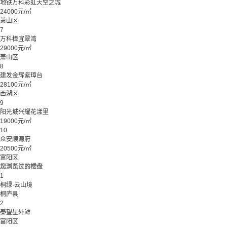
地铁万科彩虹天空之城
24000元/㎡
萧山区
7
万科樟宜翠湾
29000元/㎡
萧山区
8
建发金辉紫璋台
28100元/㎡
西湖区
9
阳光城兴耀花漾里
19000元/㎡
10
众安顺源府
20500元/㎡
富阳区
您浏览过的楼盘
1
桐绿·云山境
桐庐县
2
秦望星外滩
富阳区