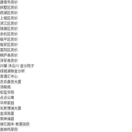
建德市房价
拱墅区房价
西湖区房价
上城区房价
滨江区房价
钱塘区房价
余杭区房价
临平区房价
临安区房价
富阳区房价
桐庐县房价
淳安县房价
兴耀·沐云川·金沙院子
绿城湖映金沙轩
青潮汇中心
志合鑫悦大厦
汤联阁
如玺华院
点点公寓
华师家园
长新博澜大厦
金滨商厦
荣绅澜庭
保亿国丰·君潮润府
奥映鸣翠府