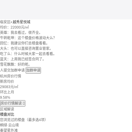
临安区
•
越秀星悦城
均价：
22000元/㎡
英雄：我去看过，很齐全。
牛转乾坤：这个楼盘价格波动大么？
回忆：我建议你们去楼盘看看。
大头：也可以直接咨询置业管家。
吃了么：什么时候大家一起去看看。
蓝天：上周我已经签合同了。
雪花飘飘：好的呢。
人提交加群申请
加群申请
杭州房价行情
新房均价
29083
元/㎡
环比上月
9.58%
房价行情解读

区域解读
楼盘对比
您浏览过的楼盘
（最多选4项）
桐绿·云山境
秦望星外滩