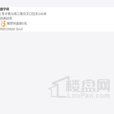
宸宇府
| 育才路与南三路交叉口往东100米
改善好房
推荐热盘第5名
均价
25600
元/㎡