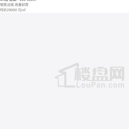
地铁沿线
改善好房
均价
29000
元/㎡