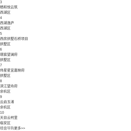
3
栖和悦云筑
西湖区
4
西湖逸庐
西湖区
5
西房拱墅石桥项目
拱墅区
6
璟宸望澜府
拱墅区
7
伟星星宜嘉映府
拱墅区
8
滨江望舟府
余杭区
9
云启玉渚
余杭区
10
天目云柯里
临安区
楼盘导购
更多>>