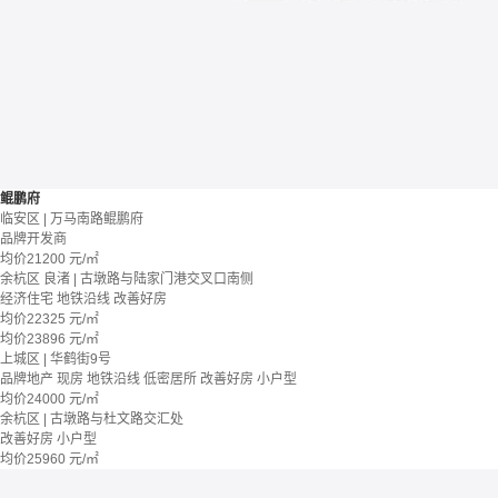
鲲鹏府
临安区 | 万马南路鲲鹏府
品牌开发商
均价
21200
元/㎡
余杭区 良渚 | 古墩路与陆家门港交叉口南侧
经济住宅
地铁沿线
改善好房
均价
22325
元/㎡
均价
23896
元/㎡
上城区 | 华鹤街9号
品牌地产
现房
地铁沿线
低密居所
改善好房
小户型
均价
24000
元/㎡
余杭区 | 古墩路与杜文路交汇处
改善好房
小户型
均价
25960
元/㎡