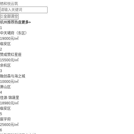
栖和悦云筑

全部清空
杭州推荐热盘
更多>
1
中天珺府（东区）
19000元/㎡
临安区
2
赞成赞红星座
15500元/㎡
余杭区
3
融创森与海之城
10000元/㎡
萧山区
4
佳源·锦晟里
18980元/㎡
临安区
5
宸宇府
25600元/㎡
6