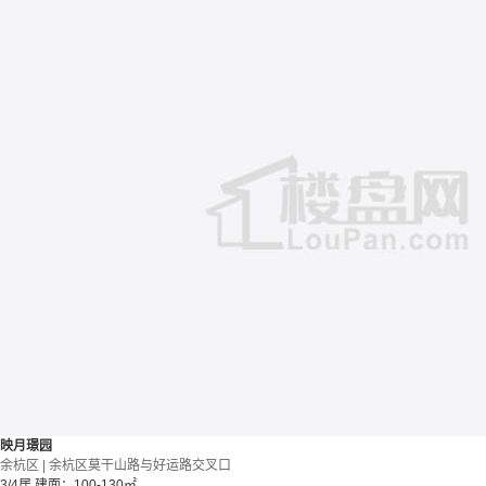
映月璟园
余杭区 | 余杭区莫干山路与好运路交叉口
3/4居
建面：100-130㎡