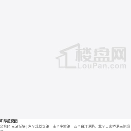
和萃揽悦园
余杭区 良渚板块 | 东至规划支路，南至庄墩路，西至白洋港路，北至贝家桥港南侧绿