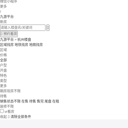
微信小程序
更多
/
九游平台
新房


预约看房
九游平台
>
杭州楼盘
区域找房
地铁找房
地图找房
区域
价格
全部
户型
开盘
特色
类型
更多
期房现房不限
待售
销售状态不限
在售
待售
售完
尾盘
在租
装修不限
vr看房
收起

清除全部条件