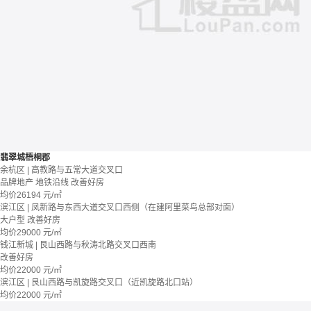
翡翠城梧桐郡
余杭区 | 高教路与五常大道交叉口
品牌地产
地铁沿线
改善好房
均价
26194
元/㎡
滨江区 | 凤新路与东西大道交叉口西侧（在建阿里菜鸟总部对面）
大户型
改善好房
均价
29000
元/㎡
钱江新城 | 艮山西路与秋涛北路交叉口西南
改善好房
均价
22000
元/㎡
滨江区 | 艮山西路与凯旋路交叉口（近凯旋路北口站）
均价
22000
元/㎡