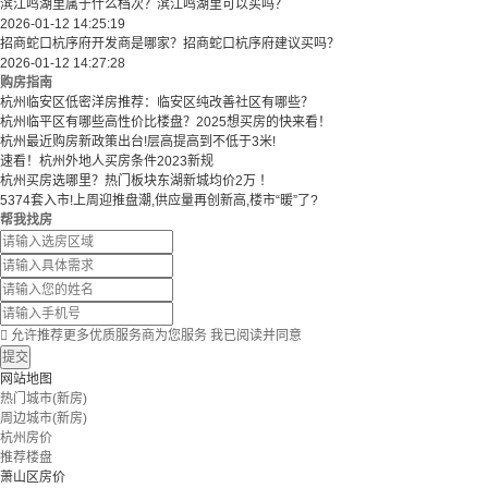
滨江鸣湖里属于什么档次？滨江鸣湖里可以买吗？
2026-01-12 14:25:19
招商蛇口杭序府开发商是哪家？招商蛇口杭序府建议买吗？
2026-01-12 14:27:28
购房指南
杭州临安区低密洋房推荐：临安区纯改善社区有哪些？
​​杭州临平区有哪些高性价比楼盘？2025想买房的快来看！​
杭州最近购房新政策出台!层高提高到不低于3米!
速看！杭州外地人买房条件2023新规
杭州买房选哪里？热门板块东湖新城均价2万 ！
5374套入市!上周迎推盘潮,供应量再创新高,楼市“暖”了?
帮我找房

允许推荐更多优质服务商为您服务
我已阅读并同意
提交
网站地图
热门城市(新房)
周边城市(新房)
杭州房价
推荐楼盘
萧山区房价