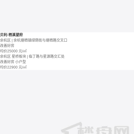
贝利·栖溪望府
余杭区 | 余杭塘栖镇绿荫街与塘栖路交叉口
改善好房
均价
25000
元/㎡
余杭区 星桥板块 | 临丁路与星源路交汇处
改善好房
小户型
均价
22900
元/㎡