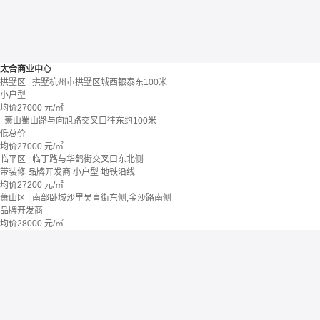
太合商业中心
拱墅区 | 拱墅杭州市拱墅区城西银泰东100米
小户型
均价
27000
元/㎡
| 萧山蜀山路与向旭路交叉口往东约100米
低总价
均价
27000
元/㎡
临平区 | 临丁路与华鹤街交叉口东北侧
带装修
品牌开发商
小户型
地铁沿线
均价
27200
元/㎡
萧山区 | 南部卧城沙里吴直街东侧,金沙路南侧
品牌开发商
均价
28000
元/㎡