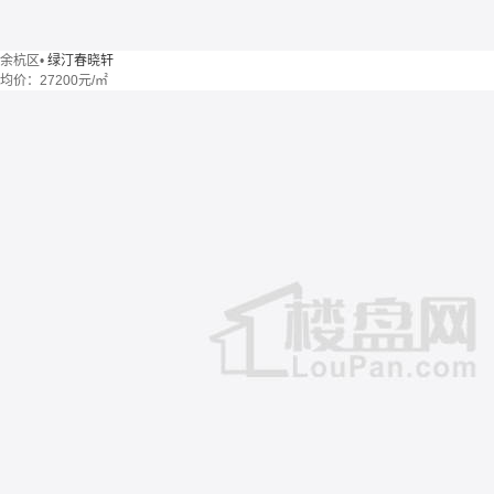
余杭区
•
绿汀春晓轩
均价：
27200元/㎡