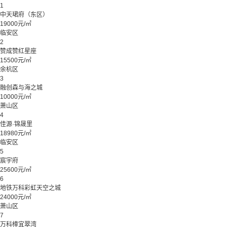
1
中天珺府（东区）
19000元/㎡
临安区
2
赞成赞红星座
15500元/㎡
余杭区
3
融创森与海之城
10000元/㎡
萧山区
4
佳源·锦晟里
18980元/㎡
临安区
5
宸宇府
25600元/㎡
6
地铁万科彩虹天空之城
24000元/㎡
萧山区
7
万科樟宜翠湾