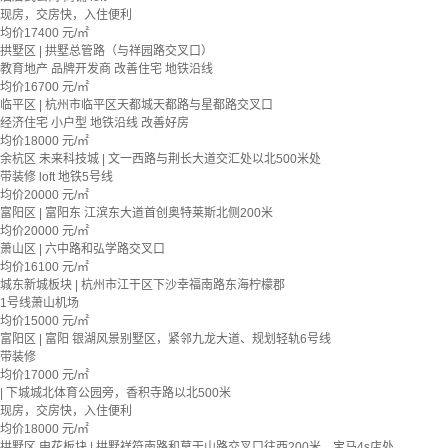
现房，交房快，入住便利
均价
17400
元/㎡
拱墅区 | 拱墅总管路（与祥园路交叉口）
教育地产
品牌开发商
改善住宅
地铁沿线
均价
16700
元/㎡
临平区 | 杭州市临平区天都城天都路与星都路交叉口
经济住宅
小户型
地铁沿线
改善好房
均价
18000
元/㎡
余杭区 未来科技城 | 文一西路与荆长大道交汇处以北500米处
带装修
loft
地铁5号线
均价
20000
元/㎡
富阳区 | 富阳东 江滨东大道首创奥特莱斯北侧200米
均价
20000
元/㎡
萧山区 | 六中路和弘学路交叉口
均价
16100
元/㎡
城东新城板块 | 杭州市江干区下沙幸福南路东海柠檬郡
1号线萧山机场
均价
15000
元/㎡
富阳区 | 富阳 银湖风景别墅区，紧邻九龙大道、规划轻轨6号线
带装修
均价
17000
元/㎡
| 下城城北体育公园旁，香积寺路以北500米
现房，交房快，入住便利
均价
18000
元/㎡
拱墅区 申花板块 | 拱墅祥符南路和莫干山路交叉口往西200米，宝马4s店处