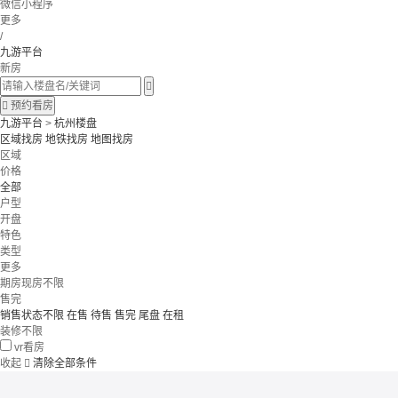
微信小程序
更多
/
九游平台
新房


预约看房
九游平台
>
杭州楼盘
区域找房
地铁找房
地图找房
区域
价格
全部
户型
开盘
特色
类型
更多
期房现房不限
售完
销售状态不限
在售
待售
售完
尾盘
在租
装修不限
vr看房
收起

清除全部条件