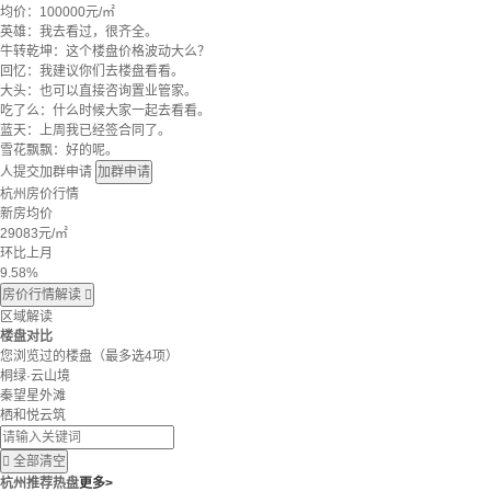
均价：
100000元/㎡
英雄：我去看过，很齐全。
牛转乾坤：这个楼盘价格波动大么？
回忆：我建议你们去楼盘看看。
大头：也可以直接咨询置业管家。
吃了么：什么时候大家一起去看看。
蓝天：上周我已经签合同了。
雪花飘飘：好的呢。
人提交加群申请
加群申请
杭州房价行情
新房均价
29083
元/㎡
环比上月
9.58%
房价行情解读

区域解读
楼盘对比
您浏览过的楼盘
（最多选4项）
桐绿·云山境
秦望星外滩
栖和悦云筑

全部清空
杭州推荐热盘
更多>