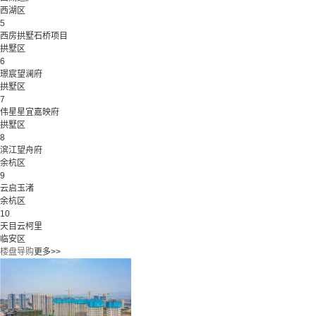
西湖区
5
西房拱墅石桥项目
拱墅区
6
璟宸望澜府
拱墅区
7
伟星星宜嘉映府
拱墅区
8
滨江望舟府
余杭区
9
云启玉渚
余杭区
10
天目云柯里
临安区
楼盘导购
更多>>