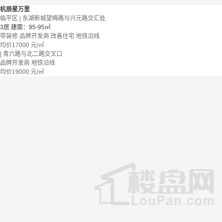
杭辰星万里
临平区 | 东湖新城望梅路与兴元路交汇处
3居
建面：95-95㎡
带装修
品牌开发商
改善住宅
地铁沿线
均价
17000
元/㎡
| 青六路与北二路交叉口
品牌开发商
地铁沿线
均价
19000
元/㎡