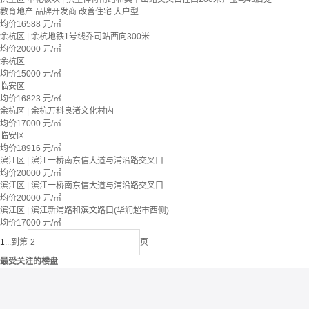
教育地产
品牌开发商
改善住宅
大户型
均价
16588
元/㎡
余杭区 | 余杭地铁1号线乔司站西向300米
均价
20000
元/㎡
余杭区
均价
15000
元/㎡
临安区
均价
16823
元/㎡
余杭区 | 余杭万科良渚文化村内
均价
17000
元/㎡
临安区
均价
18916
元/㎡
滨江区 | 滨江一桥南东信大道与浦沿路交叉口
均价
20000
元/㎡
滨江区 | 滨江一桥南东信大道与浦沿路交叉口
均价
20000
元/㎡
滨江区 | 滨江新浦路和滨文路口(华润超市西侧)
均价
17000
元/㎡
1
...
到第
页
最受关注的楼盘