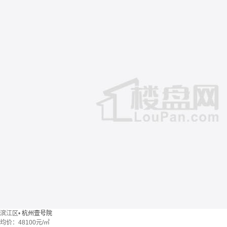
滨江区
•
杭州壹号院
均价：
48100元/㎡