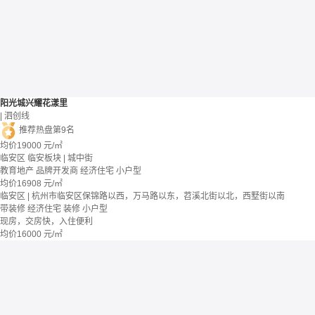
阳光城兴耀花漾里
| 泗创线
推荐热盘第9名
均价
19000
元/㎡
临安区 临安板块 | 城中街
教育地产
品牌开发商
经济住宅
小户型
均价
16908
元/㎡
临安区 | 杭州市临安区保锦路以西，万马路以东，苕溪北街以北，西墅街以南
带装修
经济住宅
装修
小户型
现房，交房快，入住便利
均价
16000
元/㎡