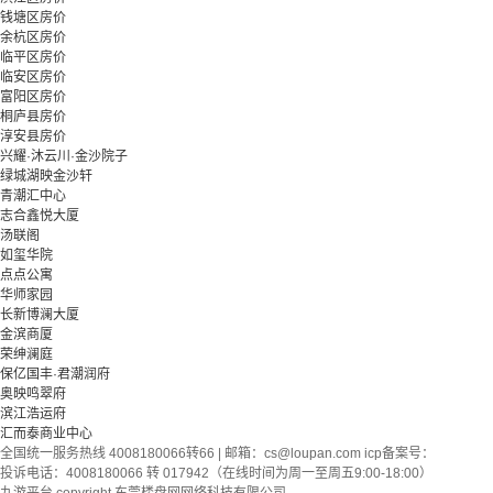
钱塘区房价
余杭区房价
临平区房价
临安区房价
富阳区房价
桐庐县房价
淳安县房价
兴耀·沐云川·金沙院子
绿城湖映金沙轩
青潮汇中心
志合鑫悦大厦
汤联阁
如玺华院
点点公寓
华师家园
长新博澜大厦
金滨商厦
荣绅澜庭
保亿国丰·君潮润府
奥映鸣翠府
滨江浩运府
汇而泰商业中心
全国统一服务热线 4008180066转66 | 邮箱：
cs@loupan.com
icp备案号：
投诉电话：4008180066 转 017942（在线时间为周一至周五9:00-18:00）