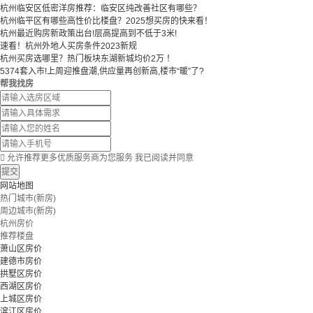
杭州临安区低密洋房推荐：临安区纯改善社区有哪些？
​​杭州临平区有哪些高性价比楼盘？2025想买房的快来看！​
杭州最近购房新政策出台!层高提高到不低于3米!
速看！杭州外地人买房条件2023新规
杭州买房选哪里？热门板块东湖新城均价2万 ！
5374套入市!上周迎推盘潮,供应量再创新高,楼市“暖”了?
帮我找房

允许推荐更多优质服务商为您服务
我已阅读并同意
提交
网站地图
热门城市(新房)
周边城市(新房)
杭州房价
推荐楼盘
萧山区房价
建德市房价
拱墅区房价
西湖区房价
上城区房价
滨江区房价