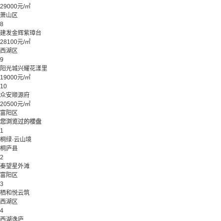
29000元/㎡
萧山区
8
建发金辉紫璋台
28100元/㎡
西湖区
9
阳光城兴耀花漾里
19000元/㎡
10
众安顺源府
20500元/㎡
富阳区
您浏览过的楼盘
1
桐绿·云山境
桐庐县
2
秦望星外滩
富阳区
3
栖和悦云筑
西湖区
4
西湖逸庐