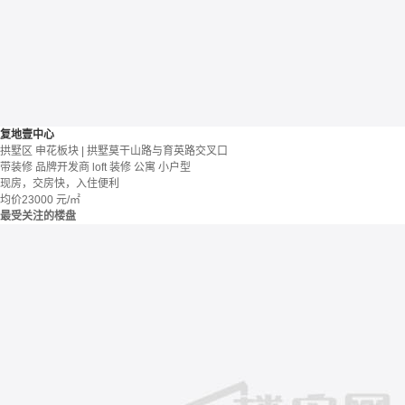
复地壹中心
拱墅区 申花板块 | 拱墅莫干山路与育英路交叉口
带装修
品牌开发商
loft
装修
公寓
小户型
现房，交房快，入住便利
均价
23000
元/㎡
最受关注的楼盘