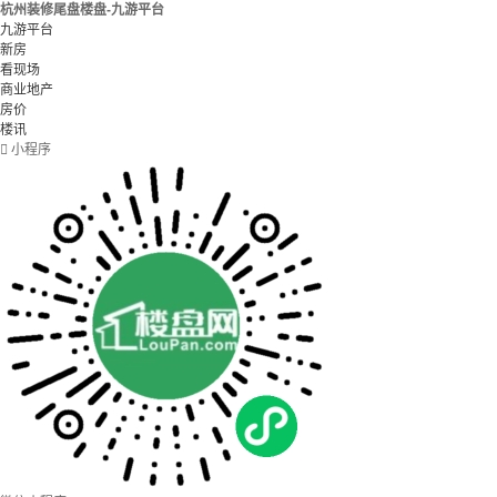
杭州装修尾盘楼盘-九游平台
九游平台
新房
看现场
商业地产
房价
楼讯

小程序