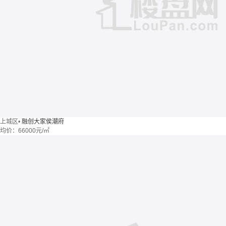
上城区
•
融创大家侯潮府
均价：
66000元/㎡