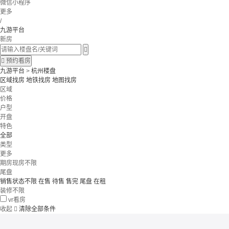
微信小程序
更多
/
九游平台
新房


预约看房
九游平台
>
杭州楼盘
区域找房
地铁找房
地图找房
区域
价格
户型
开盘
特色
全部
类型
更多
期房现房不限
尾盘
销售状态不限
在售
待售
售完
尾盘
在租
装修不限
vr看房
收起

清除全部条件